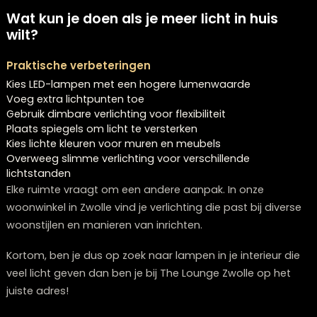
LED-panelen met 3000+ lumen
Inbouwspots verspreid over het plafond
Grote hanglampen boven tafel of zithoek
Wandlampen voor extra diepte
Vloerlampen om specifieke zones te versterken
Zijn energiezuinige lampen helder geno
Moderne LED-lampen zijn zeer efficiënt. Een 16W LED-l
levert ongeveer 1600 lumen, vergelijkbaar met een ou
100W gloeilamp. Je krijgt dus veel licht zonder hoog
energieverbruik. De kleurtemperatuur speelt daarbij een
Koel wit tussen 4000 en 6500K voelt helderder dan w
wit rond 2700 tot 3000K.
Wat kun je doen als je meer licht in huis