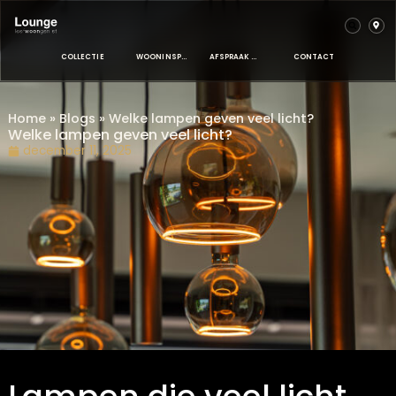
COLLECTIE
WOONINSPIRATIE
AFSPRAAK MAKEN
CONTACT
Home
»
Blogs
»
Welke lampen geven veel licht?
Welke lampen geven veel licht?
december 11, 2025