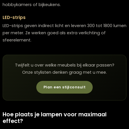
LED-panelen
Met een lichtopbrengst van 2000 tot 5000 lumen zijn L
panelen perfect voor grote ruimtes, kantoren of mod
woonkamers. Ze zorgen voor een gelijkmatige en krac
lichtverdeling.
LED-buizen
LED-buizen produceren 1500 tot 3000 lumen en hebbe
brede lichtspreiding. Ze zijn geschikt voor garages,
hobbykamers of bijkeukens.
LED-strips
LED-strips geven indirect licht en leveren 300 tot 1800
per meter. Ze werken goed als extra verlichting of
sfeerelement.