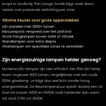
schaduw
Kies lichte wanden en plafonds voor extra reflectie
Direct licht werkt goed voor taken, terwijl indirect licht
zachtere sfeer creëert. De juiste combinatie lampen 
je interieur comfortabel en helder.
De beste verlichting voor grote ruimtes
Open woonkamers, keukens en lofts vragen om meer
lichtbronnen. Eén lamp geeft zelden voldoende licht. E
mix van LED-panelen, inbouwspots, hanglampen,
wandlampen en vloerlampen zorgt voor een goede
verdeling. Wie een zithoek opnieuw inricht of een tafel
koopt in Zwolle bij The Lounge Zwolle krijgt vaak direct
advies over passende verlichting per zone.
Slimme keuzes voor grote oppervlakken