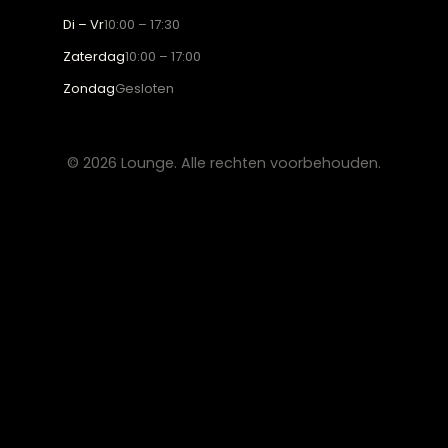
BESTSELLERS
Collectie
Hoekbanken
Eetkamerstoelen
Eettafels
Salontafels
Fauteuils
OVER LOUNGE
Klantenservice
Wooninspiratie
Blogs
Werken bij Lounge
Algemene voorwaarden
Privacy verklaring
CONTACT
Lounge Zwolle