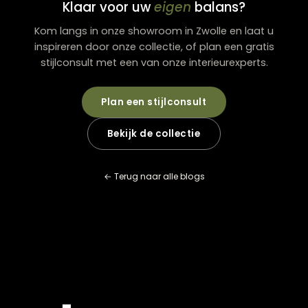
wilt?
Praktische verbeteringen
Kies LED-lampen met een hogere lumenwaarde
Voeg extra lichtpunten toe
Gebruik dimbare verlichting voor flexibiliteit
Plaats spiegels om licht te versterken
Kies lichte kleuren voor muren en meubels
Overweeg slimme verlichting voor verschillende
lichtstanden
Elke ruimte vraagt om een andere aanpak. In onze
woonwinkel in Zwolle vind je verlichting die past bij div
woonstijlen en manieren van inrichten.
Kortom, ben je dus op zoek naar lampen in je interieur 
veel licht geven dan ben je bij The Lounge Zwolle op h
juiste adres!