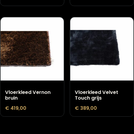
Vloerkleed Cassio
Dressoir Draw
blauw
mangohout
€
479,00
€
999,00
Vloerkleed Vernon
Vloerkleed Velvet