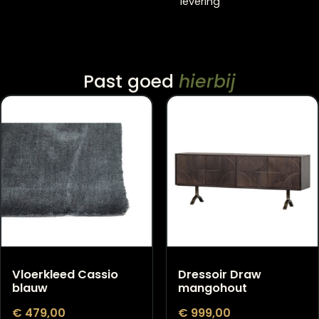
Levertijd 4 – 6 weke
14 dagen bedenktijd
levering
Past goed
hierbij