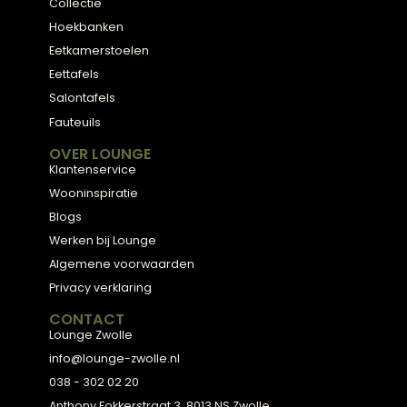
ADVIES
2D Ontwerp
3D Ontwerp
Personal Shopping
3D Configurator
BESTSELLERS
Collectie
Hoekbanken
Eetkamerstoelen
Eettafels
Salontafels
Fauteuils
OVER LOUNGE
Klantenservice
Wooninspiratie