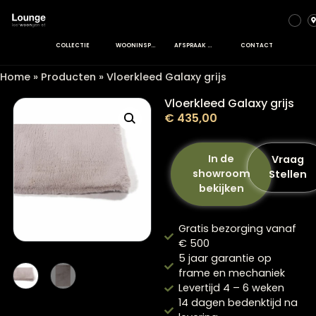
COLLECTIE
WOONINSPIRATIE
AFSPRAAK MAKEN
CONTACT
Home
»
Producten
»
Vloerkleed Galaxy grijs
Vloerkleed Galaxy gri
€
435,00
In de
V
showroom
St
bekijken
Gratis bezorging va
€ 500
5 jaar garantie op
frame en mechanie