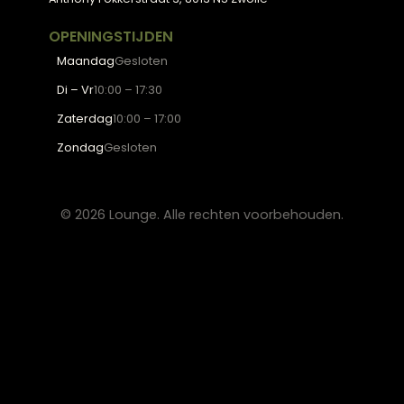
Blogs
Werken bij Lounge
Algemene voorwaarden
Privacy verklaring
CONTACT
Lounge Zwolle
info@lounge-zwolle.nl
038 - 302 02 20
Anthony Fokkerstraat 3, 8013 NS Zwolle
OPENINGSTIJDEN
Maandag
Gesloten
Di – Vr
10:00 – 17:30
Zaterdag
10:00 – 17:00
Zondag
Gesloten