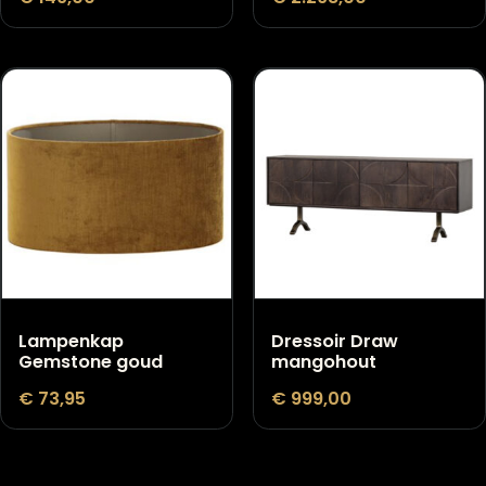
Vloerlamp Riccio
Wandkast James
Zwart
hout
€
149,00
€
2.298,00