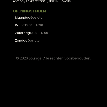
Blogs
Werken bij Lounge
Algemene voorwaarden
Privacy verklaring
CONTACT
Lounge Zwolle
info@lounge-zwolle.nl
038 - 302 02 20
Anthony Fokkerstraat 3, 8013 NS Zwolle
OPENINGSTIJDEN
Maandag
Gesloten
Di – Vr
10:00 – 17:30
Zaterdag
10:00 – 17:00
Zondag
Gesloten