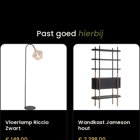
14 dagen bedenktijd
levering
Past goed
hierbij