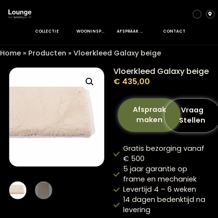
COLLECTIE
WOONINSPIRATIE
AFSPRAAK MAKEN
CONTACT
Home
»
Producten
»
Vloerkleed Galaxy beige
Vloerkleed Galaxy b
€
435,00
Afspraak
Vra
maken
Stel
Gratis bezorging va
€ 500
5 jaar garantie op
frame en mechanie
Levertijd 4 – 6 weke