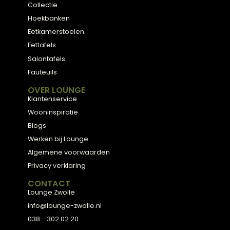
ADVIES
2D Ontwerp
3D Ontwerp
Personal Shopping
3D Configurator
BESTSELLERS
Collectie
Hoekbanken
Eetkamerstoelen
Eettafels
Salontafels
Fauteuils
OVER LOUNGE
Klantenservice
Wooninspiratie