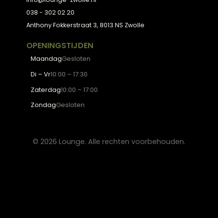
Fauteuils
OVER LOUNGE
Klantenservice
Wooninspiratie
Blogs
Werken bij Lounge
Algemene voorwaarden
Privacy verklaring
CONTACT
Lounge Zwolle
info@lounge-zwolle.nl
038 - 302 02 20
Anthony Fokkerstraat 3, 8013 NS Zwolle
OPENINGSTIJDEN
Maandag
Gesloten