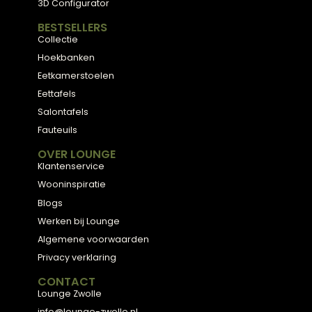
Meubels met karakter, gemaakt van eerlijke
materialen en met de hand afgewerkt, voor
een huis dat aanvoelt als thuis.
ADVIES
2D Ontwerp
3D Ontwerp
Personal Shopping
3D Configurator
BESTSELLERS
Collectie
Hoekbanken
Eetkamerstoelen
Eettafels
Salontafels