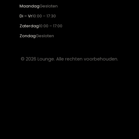
Klantenservice
Wooninspiratie
Blogs
Werken bij Lounge
Algemene voorwaarden
Privacy verklaring
CONTACT
Lounge Zwolle
info@lounge-zwolle.nl
038 - 302 02 20
Anthony Fokkerstraat 3, 8013 NS Zwolle
OPENINGSTIJDEN
Maandag
Gesloten
Di – Vr
10:00 – 17:30
Zaterdag
10:00 – 17:00