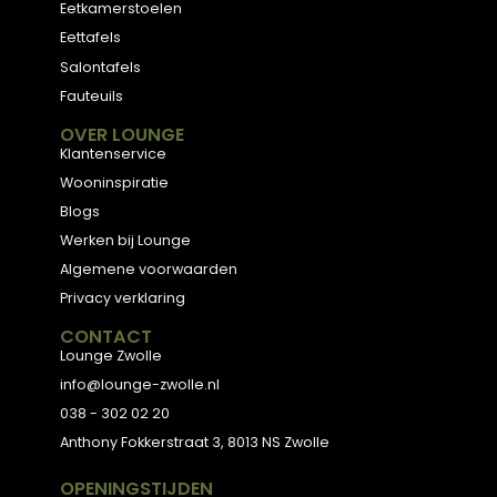
ADVIES
2D Ontwerp
3D Ontwerp
Personal Shopping
3D Configurator
BESTSELLERS
Collectie
Hoekbanken
Eetkamerstoelen
Eettafels
Salontafels
Fauteuils
OVER LOUNGE