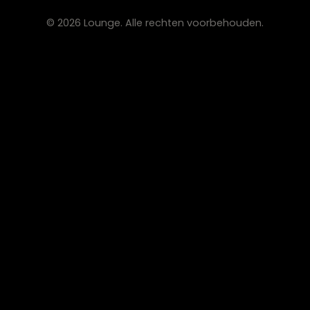
Fauteuils
OVER LOUNGE
Klantenservice
Wooninspiratie
Blogs
Werken bij Lounge
Algemene voorwaarden
Privacy verklaring
CONTACT
Lounge Zwolle
info@lounge-zwolle.nl
038 - 302 02 20
Anthony Fokkerstraat 3, 8013 NS Zwolle
OPENINGSTIJDEN
Maandag
Gesloten