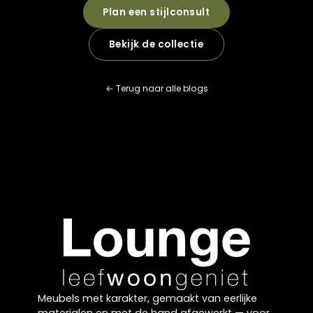
Hoe laat je een glazen beschermplaat op maat
maken?
Hoe voorkom je schuivende placemats?
Welke bescherming werkt bij intensief dagelijks
gebruik?
Hoe reinig je verschillende onderzetters?
Klaar voor uw
eigen
balans?
Kom langs in onze showroom in Zwolle en laat u
inspireren door onze collectie, of plan een gratis
stijlconsult met een van onze interieurexperts.