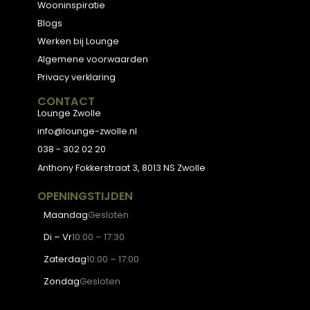
Meubels met karakter, gemaakt van eerlijke
materialen en met de hand afgewerkt — voor
een huis dat aanvoelt als thuis.
ADVIES
2D Ontwerp
3D Ontwerp
Personal Shopping
3D Configurator
BESTSELLERS
Collectie
Hoekbanken
Eetkamerstoelen
Eettafels
Salontafels