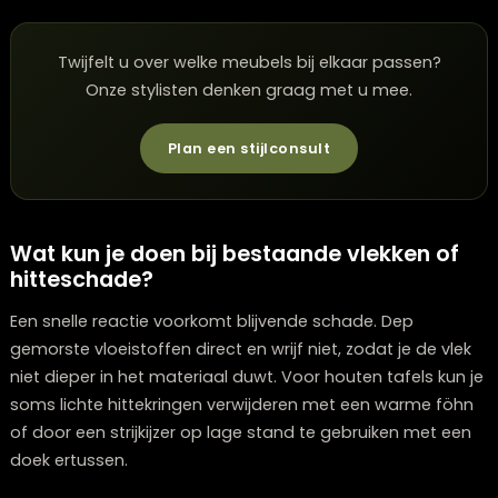
niet verschuiven. Wie een nieuwe tafel zoekt in een
interieurwinkel in Zwolle let vaak op accessoires die zo
praktisch als stijlvol zijn.
Voor ronde eettafels passen ronde placemats het mo
terwijl rechthoekige modellen ideaal zijn voor langere
eettafels. Standaardformaten zijn 9 tot 12 centimeter 
onderzetters en 30×45 centimeter voor placemats. Z
dat het formaat past bij je servies en tafelblad.
Twijfelt u over welke meubels bij elkaar passen?
Onze stylisten denken graag met u mee.
Plan een stijlconsult