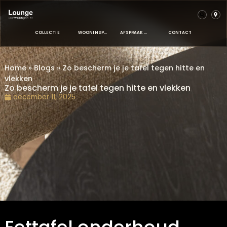
COLLECTIE
WOONINSPIRATIE
AFSPRAAK MAKEN
CONTACT
Home
»
Blogs
»
Zo bescherm je je tafel tegen hitte e
vlekken
Zo bescherm je je tafel tegen hitte en vlekken
december 11, 2025