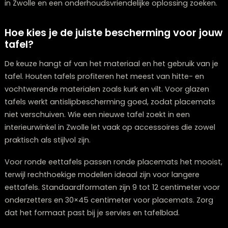
Tafelkleden, tafelrunners en glazen platen
Tafelkleden geven volledige bescherming maar bede
het blad volledig. Een tafelrunner beschermt alleen he
midden van de tafel en vormt een mooie basis voor
decoratie. Een glazen plaat is een duurzame oplossing
je tafel zichtbaar laat terwijl hij volledig beschermd blijf
Veel klanten kiezen hiervoor wanneer ze een eettafel 
in Zwolle en een onderhoudsvriendelijke oplossing zoe
Hoe kies je de juiste bescherming voor 
tafel?
De keuze hangt af van het materiaal en het gebruik va
tafel. Houten tafels profiteren het meest van hitte- en
vochtwerende materialen zoals kurk en vilt. Voor glaz
tafels werkt antislipbescherming goed, zodat placem