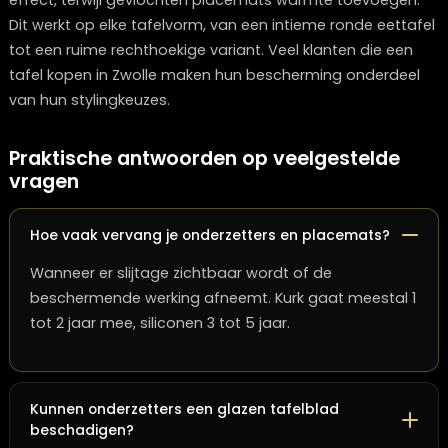
vragen over onderhoud.
Beschermen én mooi stylen tegelijk
Bescherming hoeft niet ten koste te gaan van uitstrali
Onderzetters en placemats voegen kleur, structuur en
sfeer toe. Moderne interieurs combineren strakke lijne
neutrale kleuren, terwijl landelijke stijlen natuurlijke
materialen gebruiken zoals riet en kurk.
Door verschillende texturen te combineren creëer je e
stijlvolle tafelsetting. Glazen onderzetters geven een s
effect, terwijl gevlochten placemats warmte toevoeg
Dit werkt op elke tafelvorm, van een intieme ronde eet
tot een ruime rechthoekige variant. Veel klanten die e
tafel kopen in Zwolle maken hun bescherming onderd