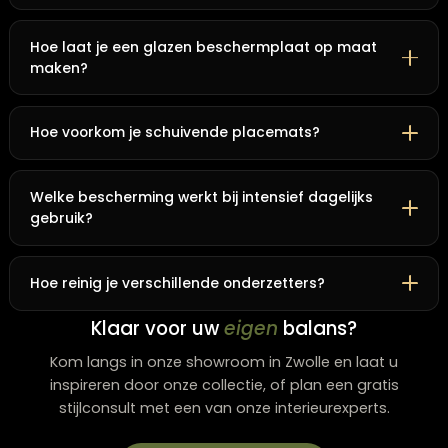
van hun stylingkeuzes.
Praktische antwoorden op veelgestelde
vragen
Hoe vaak vervang je onderzetters en placemats?
Wanneer er slijtage zichtbaar wordt of de
beschermende werking afneemt. Kurk gaat meestal
tot 2 jaar mee, siliconen 3 tot 5 jaar.
Kunnen onderzetters een glazen tafelblad
beschadigen?