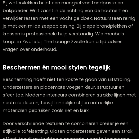
Wat kun je doen bij bestaande vlekken o
hitteschade?
Een snelle reactie voorkomt blijvende schade. Dep
gemorste vloeistoffen direct en wrijf niet, zodat je de 
niet dieper in het materiaal duwt. Voor houten tafels k
soms lichte hittekringen verwijderen met een warme 
of door een strijkijzer op lage stand te gebruiken met 
doek ertussen.
Bij watervlekken helpt een mengsel van tandpasta en
bakpoeder. Wrijf zacht in de richting van de houtnerf 
verwijder resten met een vochtige doek. Natuursteen r
je met een milde zeepoplossing. Bij diepe brandplekke
krassen is professionele hulp verstandig. Wie meubels
koopt in Zwolle bij The Lounge Zwolle kan altijd advies