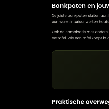
De hoogte van
De hoogte van de poten b
maken opstaan eenvoudiger.
Lagere poten geven een lou
voor iets hogere poten om
Bankpoten en jo
De juiste bankpoten sluite
een warm interieur werken
Ook de combinatie met an
eettafel. Wie een tafel ko