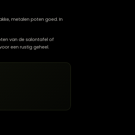
orgen voor een actievere zithouding en
ie een hoekbank koopt in Zwolle, kiest vaak
eur passen strakke, metalen poten goed. In
 af op de poten van de salontafel of
de bankpoten voor een rustig geheel.