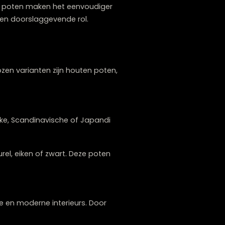
 de bank en de gebruikers. Tegelijkertijd
n oogt luchtiger dan een bank die laag op
n met hogere poten maken het eenvoudiger
elt dit vaak een doorslaggevende rol.
 De meest gekozen varianten zijn houten poten,
j een landelijke, Scandinavische of Japandi
poten in naturel, eiken of zwart. Deze poten