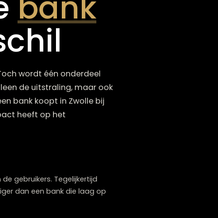
or je
bank
erschil
en formaat. Toch wordt één onderdeel
en niet alleen de uitstraling, maar ook
amer. Wie een bank koopt in Zwolle bij
en grote impact heeft op het