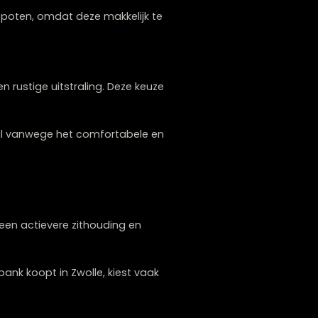
ij industriële en moderne interieurs. Door
arte metalen poten, omdat deze makkelijk te
n robuuste en rustige uitstraling. Deze keuze
voor deze stijl vanwege het comfortabele en