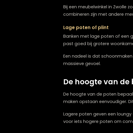
geven de bank karakter zo
Metalen bankpoten
Metalen poten geven een s
hun slanke vorm zorgen me
Bij een meubelwinkel in Z
combineren zijn met ander
Lage poten of plint
Banken met lage poten of e
past goed bij grotere wo
Een nadeel is dat schoon
massieve gevoel.