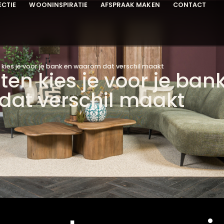
COLLECTIE
WOONINSPIRATIE
AFSPRAAK MAKEN
C
 poten kies je voor je bank en waarom dat verschil maakt
poten kies je voor je
 dat verschil maak