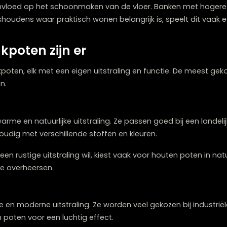
en voor stabiliteit en dragen het volledige gewicht van
of zwaar een bank oogt. Een bank met hoge, slanke pote
ten invloed op het schoonmaken van de vloer. Banke
 In huishoudens waar praktisch wonen belangrijk is, spe
bankpoten zijn er
ten bankpoten, elk met een eigen uitstraling en functie.
okpoten.
een warme en natuurlijke uitstraling. Ze passen goed bi
t eenvoudig met verschillende stoffen en kleuren.
le en een rustige uitstraling wil, kiest vaak voor houten 