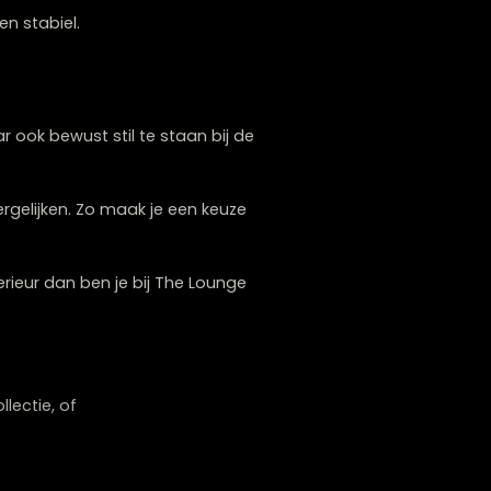
m de uitstraling van je bank later aan te
pootvarianten. Zo stel je een bank samen die
minder gevoelig voor slijtage. Houten poten
anger mooi en stabiel.
ank
 kijken, maar ook bewust stil te staan bij de