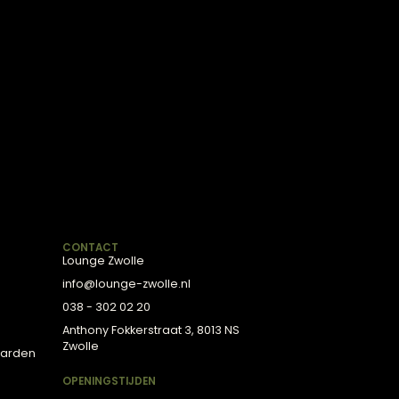
ekijken en vergelijken. Zo maak je een keuze
bij jouw interieur dan ben je bij The Lounge
ns?
oor onze collectie, of
rieurexperts.
lectie