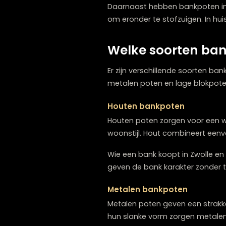
De poten van een bank zorg
beïnvloeden ze hoe licht 
de grond staat.
Daarnaast hebben bankpo
om eronder te stofzuigen.
Welke soorten 
Er zijn verschillende soor
metalen poten en lage bl
Houten bankpoten
Houten poten zorgen voor 
woonstijl. Hout combineer
Wie een bank koopt in Zwol