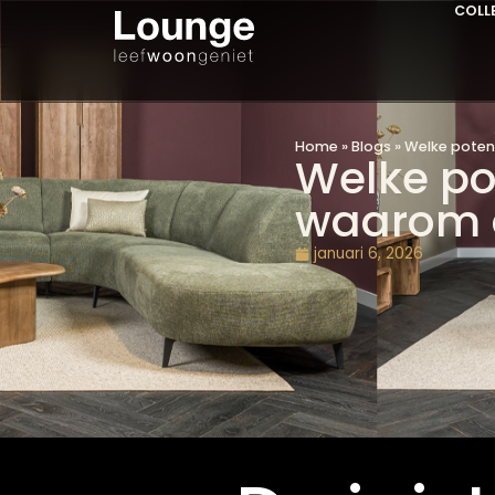
Home
»
Blogs
»
Welke
Welke 
waarom
januari 6, 2026