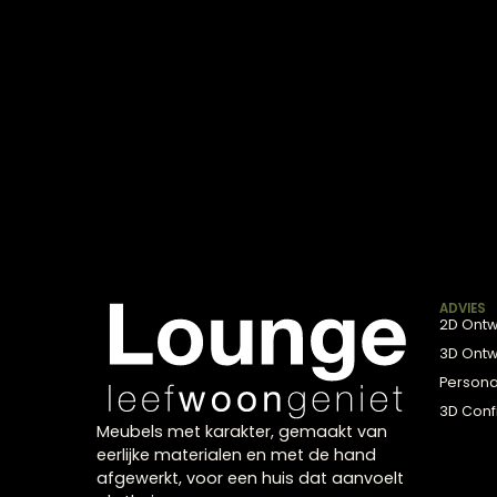
poten. Ze bepalen de uits
Wie een bank koopt in Zwol
die past bij jouw interieur en
Kortom, ben je dus op zoek
Zwolle op het juiste adres!
Kom