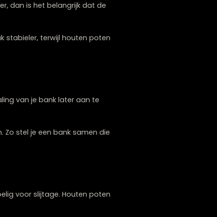
assen?
e.
wetsbare vloer, dan is het belangrijk dat de
ten zijn vaak stabieler, terwijl houten poten
er gegeven.