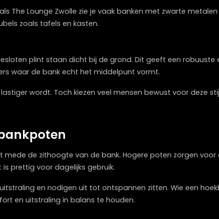
nder te overheersen.
trakke en moderne uitstraling. Ze worden veel gekozen b
talen poten voor een luchtig effect.
wolle zoals The Lounge Zwolle zie je vaak banken met zw
e meubels zoals tafels en kasten.
en gesloten plint staan dicht bij de grond. Dit geeft ee
onkamers waar de bank echt het middelpunt vormt.
maken lastiger wordt. Toch kiezen veel mensen bewust 