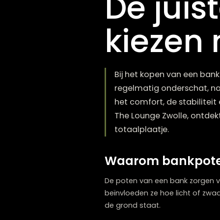
De jui
kieze
Bij het kopen van ee
regelmatig onderscha
het comfort, de stabi
The Lounge Zwolle, o
totaalplaatje.
Waarom bankpot