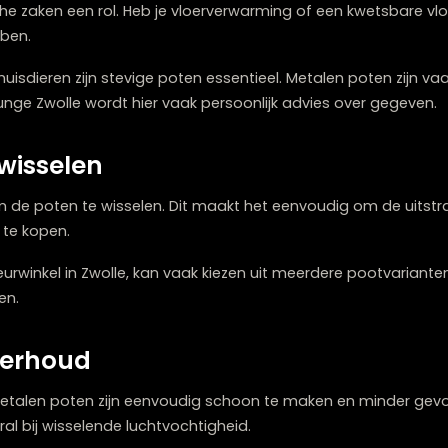
Twijfelt u over welke meubels bij elkaar p
Onze stylisten denken graag met u me
Plan een stijlconsult
rwegingen bij je keuze
raktische zaken een rol. Heb je vloerverwarming of een k
ak hebben.
n of huisdieren zijn stevige poten essentieel. Metalen po
he Lounge Zwolle wordt hier vaak persoonlijk advies ov
en wisselen