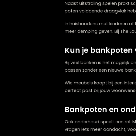
Praktische ove
Naast uitstraling spelen p
poten voldoende draagvl
In huishoudens met kindere
meer demping geven. Bij T
Kun je bankpot