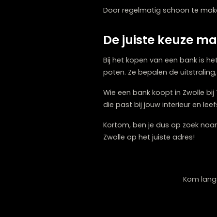
Bij veel banken is het mog
passen zonder een nieuwe
Wie meubels koopt bij een 
perfect past bij jouw wo
Bankpoten en
Ook onderhoud speelt een 
vragen iets meer aandacht
Door regelmatig schoon te
De juiste keuz
Bij het kopen van een bank