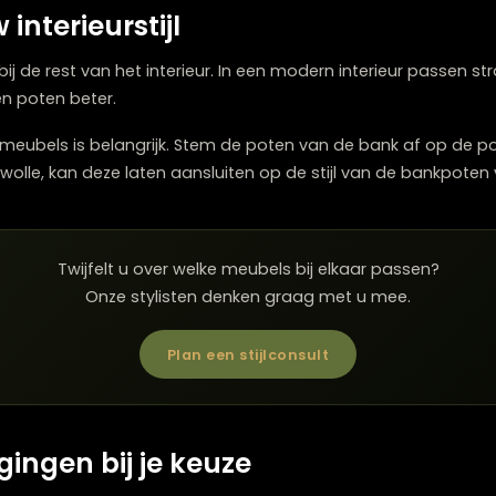
 de bankpoten
epaalt mede de zithoogte van de bank. Hogere poten z
 Dit is prettig voor dagelijks gebruik.
ngy uitstraling en nodigen uit tot ontspannen zitten. W
 comfort en uitstraling in balans te houden.
uw interieurstijl
n aan bij de rest van het interieur. In een modern interi
 houten poten beter.
dere meubels is belangrijk. Stem de poten van de bank
opt in Zwolle, kan deze laten aansluiten op de stijl van 