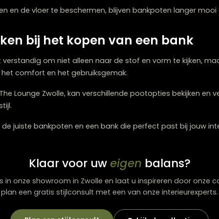
elijk om de poten te wisselen. Dit maakt het eenvoudig o
 bank te kopen.
interieurwinkel in Zwolle, kan vaak kiezen uit meerdere 
onwensen.
 onderhoud
rol. Metalen poten zijn eenvoudig schoon te maken en 
, vooral bij wisselende luchtvochtigheid.
 maken en de vloer te beschermen, blijven bankpoten l
e maken bij het kopen van een b
 is het verstandig om niet alleen naar de stof en vorm te