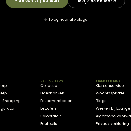
traling, het comfort en het gebruiksgemak.
le bij The Lounge Zwolle, kan verschillende pootopties b
 leefstijl.
 naar de juiste bankpoten en een bank die perfect past 
Klaar voor uw
eigen
bala
 langs in onze showroom in Zwolle en laat u inspireren d
plan een gratis stijlconsult met een van onze inte
Plan een stijlconsult
Bekijk de col
← Terug naar alle blogs