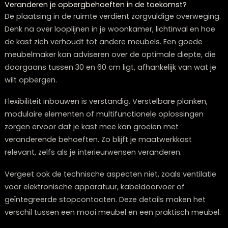
dus niet meteen het einde van de hele kast.
Deze langere levensduur maakt maatwerk niet alleen
financieel aantrekkelijk op termijn, maar is ook een
duurzamere keuze voor het milieu. Minder
meubelvervanging betekent minder afval en
grondstofverbruik.
Wat zijn de belangrijkste aandachtspun
bij het ontwerpen van een maatwerkkas
Bij het ontwerpen van een maatwerkkast voor je
woonkamer is het essentieel om grondig na te denke
over zowel praktische als esthetische aspecten. Een
doordacht ontwerp zorgt ervoor dat je jarenlang plezi
hebt van je investering.