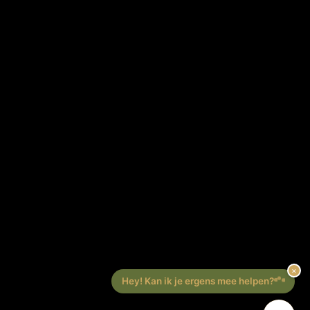
Algemene voorwaarden
Privacy verklaring
CONTACT
Lounge Zwolle
info@lounge-zwolle.nl
038 - 302 02 20
Anthony Fokkerstraat 3, 8013 NS Zwolle
OPENINGSTIJDEN
Maandag
Gesloten
Di – Vr
10:00 – 17:30
Zaterdag
10:00 – 17:00
Zondag
Gesloten
© 2026 Lounge. Alle rechten voorbehouden.