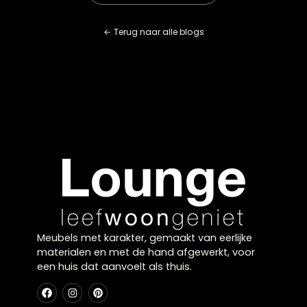
De grootste fout is het niet uitproberen van de bank
voordat je koopt – comfort is zeer persoonlijk. Daarna
onderschatten veel mensen de diepte van de zitting o
kiezen ze een kleur die niet aansluit bij hun interieur. V
ook niet om de leveringsmogelijkheden te controleren
sommige modellen passen niet door smalle trappen 
deuren. Plan altijd je aankoop en meet alles goed op.
experts bij
Lounge Zwolle
adviseren je graag.
Zijn modulaire 2-zitsbanken een goede investeri
voor de toekomst?
Modulaire 2-zitsbanken bieden uitstekende flexibiliteit
zijn vaak een slimme investering, vooral als je verwach
je woonsituatie kan veranderen. Je kunt elementen
toevoegen, weghalen of herrangschikken naargelang 
behoeften. Ze zijn ook praktisch voor verhuizingen om
de onderdelen vaak makkelijker te transporteren zijn. 