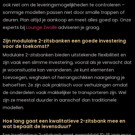
Multifunctionele 2-zitsbanken variëren sterk in prijs
afhankelijk van de features en materialen. Een basaal
model met opbergruimte start rond €800-1200, terwijl
premium modellen met transformeerbare elementen,
duurzame materialen en slimme technologie kunnen
oplopen tot €2500-4000. Investeren in kwaliteit loont
op lange termijn door de duurzaamheid en veelzijdighe
Kom langs bij onze
woonwinkel in Zwolle
voor ons
assortiment.
Kan ik een 2-zitsbank met organische vormen
combineren met mijn bestaande moderne meub
Zeker! Organische vormen fungeren juist als perfect
contrast tegen strakke, moderne meubels en creëren
visuele balans in je interieur. Kies voor een 2-zitsbank i
neutrale kleur die de toon zet, en gebruik accessoires 