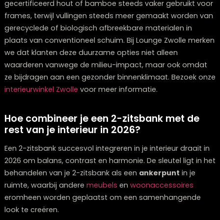
Natuurlijke vezels zoals hennep, biologisch katoen en 
winnen ook aan populariteit. Deze materialen zijn niet
alleen duurzamer geproduceerd, maar bieden ook be
ademende eigenschappen en zijn vaak hypoallergeen
Voor bekleding zien we een sterke opkomst van
plantaardig gelooid leer als alternatief voor traditione
leer, dat minder chemicaliën gebruikt en toch dezelfde
uitstraling en duurzaamheid biedt.
Wat betreft de constructie van 2-zitsbanken, wordt F
gecertificeerd hout of bamboe steeds vaker gebruikt
frames, terwijl vullingen steeds meer gemaakt worde
gerecyclede of biologisch afbreekbare materialen in
plaats van conventioneel schuim. Bij Lounge Zwolle m
we dat klanten deze duurzame opties niet alleen
waarderen vanwege de milieu-impact, maar ook om