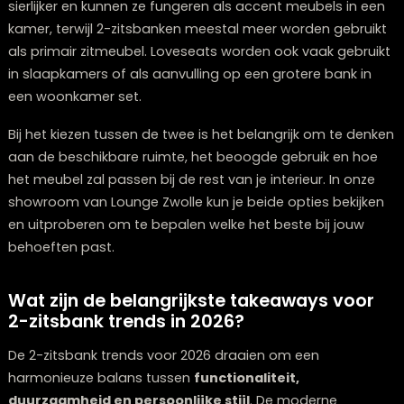
Een loveseat is traditioneel iets
compacter
dan een
standaard 2-zitsbank, met een breedte tussen 120-17
terwijl een 2-zitsbank meestal tussen 170-220 cm breed
Kenmerk
Loveseat
2-zitsbank
Typische
120-170 cm
170-220 cm
breedte
Zitplaatsen
1-2 personen
2 personen
(knus)
(comfortabel)
Oorsprong
Ontworpen voor
Algemeen
stellen
woonkamergebr
Gebruiksdoel
Accent meubel,
Primair zitmeube
slaapkamer, kleine
woonkamer
ruimtes