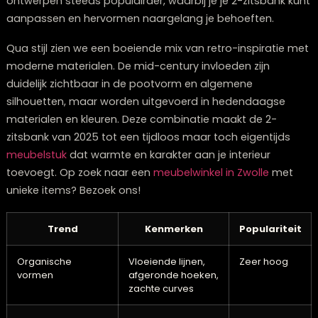
Wat we ook opmerken is dat de nieuwe 2-zitsbanken
slimme opbergoplossingen integreren, zoals verborg
compartimenten onder de zitting of in de armleuninge
Dit maakt ze bijzonder praktisch voor kleinere woonru
waar elke centimeter telt. Daarnaast worden modulai
ontwerpen steeds populairder, waarbij je je 2-zitsbank
aanpassen en hervormen naargelang je behoeften.
Qua stijl zien we een boeiende mix van retro-inspirati
moderne materialen. De mid-century invloeden zijn
duidelijk zichtbaar in de pootvorm en algemene
silhouetten, maar worden uitgevoerd in hedendaagse
materialen en kleuren. Deze combinatie maakt de 2-
zitsbank van 2025 tot een tijdloos maar toch eigentijd
meubelstuk
dat warmte en karakter aan je interieur
toevoegt. Op zoek naar een
meubelwinkel in Zwolle
me
unieke items? Bezoek ons!