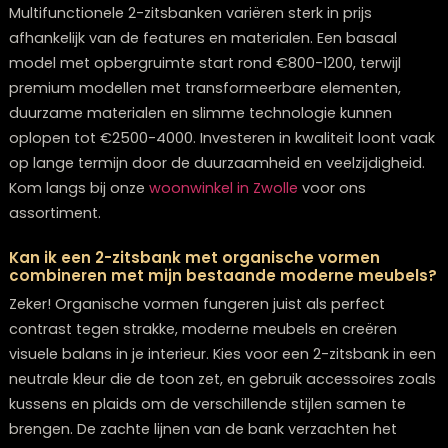
zitsbank te vinden die niet alleen aansluit bij de trend
2026, maar ook perfect past bij jouw persoonlijke stijl 
woonbehoeften. Of je nu op zoek bent naar een
meubelwinkel Zwolle
of specifiek een
bank kopen Zwol
staan voor je klaar.
Bedenk dat de beste 2-zitsbank er een is die de test 
tijds doorstaat, zowel in termen van duurzaamheid als s
Door te kiezen voor kwaliteit en een design dat je echt
aanspreekt, heb je een meubel dat je jarenlang plezier
geven – ongeacht welke trends er in de toekomst no
mogen komen. Voor verdere ondersteuning bij je keuz
neem gerust contact op met onze
Hulp & Contact
afdeling voor persoonlijk advies
.