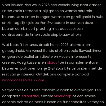
ze bijdragen aan een gezonder binnenklimaat. Bezoek
interieurwinkel Zwolle
voor meer informatie.
Hoe combineer je een 2-zitsbank met d
rest van je interieur in 2026?
Een 2-zitsbank succesvol integreren in je interieur draai
2026 om balans, contrast en harmonie. De sleutel ligt i
behandelen van je 2-zitsbank als een
ankerpunt
in je
ruimte, waarbij andere
meubels
en
woonaccessoires
eromheen worden geplaatst om een samenhangend
look te creëren.
Voor kleuren zien we in 2026 een verschuiving naar aa
tinten zoals terracotta, olijfgroen en warme neutrale
kleuren. Deze tinten brengen warmte en gezelligheid in