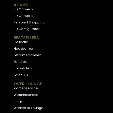
zijn ze meestal duurder in aanschaf dan traditionele
modellen.
Hoe lang gaat een kwalitatieve 2-zitsbank mee 
wat bepaalt de levensduur?
Een kwalitatieve 2-zitsbank gaat gemiddeld 10-15 jaa
bij normaal gebruik, maar dit hangt sterk af van het
frame-materiaal, de vulling en het onderhoud. Hardh
frames en hoogwaardige vering gaan het langst mee
terwijl de bekleding vaak als eerste versleten raakt.
Duurzame materialen en degelijke constructie zijn de 
garantie voor een lange levensduur, ook al is de initiël
investering hoger. Bij
Lounge Zwolle
helpen we je de jui
keuze te maken.
Klaar voor uw
eigen
balans?