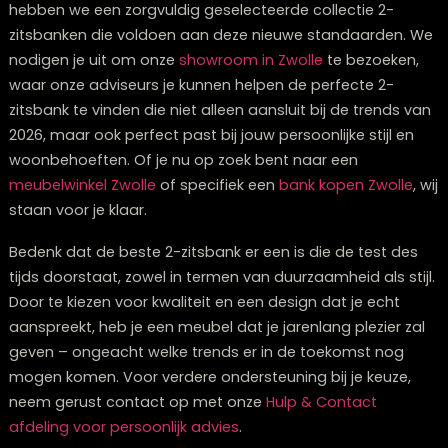
het meubel zal passen bij de rest van je interieur. In on
showroom van Lounge Zwolle kun je beide opties beki
en uitproberen om te bepalen welke het beste bij jou
behoeften past.
Wat zijn de belangrijkste takeaways vo
2-zitsbank trends in 2026?
De 2-zitsbank trends voor 2026 draaien om een
harmonieuze balans tussen
functionaliteit,
duurzaamheid en persoonlijke stijl
. De moderne
consument zoekt niet langer alleen naar een mooi
meubelstuk, maar naar een veelzijdige, ecologisch
verantwoorde aanvulling op hun leefruimte die hun
persoonlijkheid weerspiegelt.