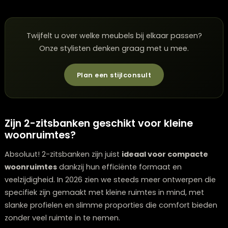
hebben maar niet altijd zichtbaar. Sommige modellen
hebben zelfs slimme oplossingen zoals ingebouwde 
poorten en draadloze oplaadpunten, zodat je appara
altijd opgeladen zijn zonder rommelige kabels.
Een andere trending feature is de transformeerbare
functionaliteit. Denk aan 2-zitsbanken die kunnen wor
omgevormd tot een lounge-zitting of zelfs tot een
comfortabel slaapbed voor gasten. Deze veelzijdige
meubels zijn ideaal voor appartementen of huizen wa
ruimte optimaal benut moet worden.
Bij Lounge Zwolle merken we dat klanten steeds meer
waarde hechten aan deze multifunctionele aspecten,
vooral in stedelijke omgevingen waar ruimte beperkt is
goed ontworpen 2-zitsbank met deze features kan