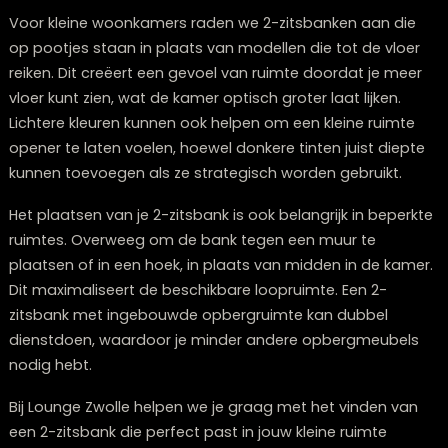
fungeren als het hart van een flexibele woonruimte die
aanpast aan verschillende behoeften.
Twijfelt u over welke meubels bij elkaar passen?
Onze stylisten denken graag met u mee.
Plan een stijlconsult
Zijn 2-zitsbanken geschikt voor kleine
woonruimtes?
Absoluut! 2-zitsbanken zijn juist
ideaal voor compact
woonruimtes
dankzij hun efficiënte formaat en
veelzijdigheid. In 2026 zien we steeds meer ontwerpen 