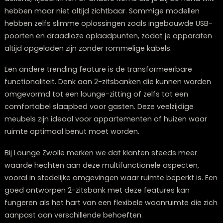
zitsbank uitgroeien tot het middelpunt van een stijlvoll
goed doordachte woonruimte.
Welke multifunctionele features zijn
trending in 2-zitsbanken?
Multifunctionaliteit staat centraal bij de nieuwste 2-
zitsbank designs voor 2026. We zien een sterke trend
richting
slimme, ruimtebesparende oplossingen
die
meerdere functies in één meubel combineren.
Uitschuifbare elementen zoals verstelbare rugleuning
armsteunen maken het mogelijk om je zitpositie aan t
passen van rechtop zitten tot ontspannen loungen.
Geïntegreerde opbergruimte onder de zittingen is een
andere populaire feature, perfect voor het opbergen 
dekens, tijdschriften of andere items die je bij de hand 