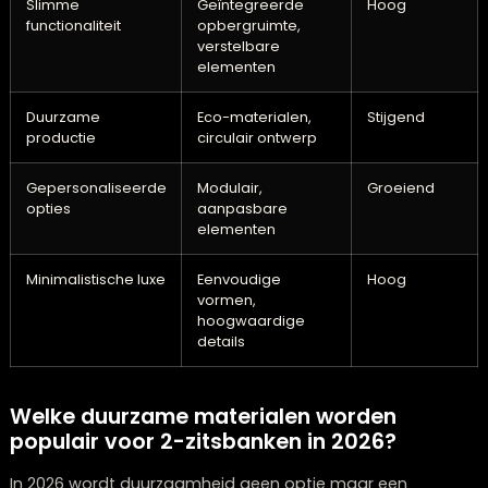
Trend
Kenmerken
Popularit
Organische
Vloeiende lijnen,
Zeer hoo
vormen
afgeronde hoeken,
zachte curves
Slimme
Geïntegreerde
Hoog
functionaliteit
opbergruimte,
verstelbare
elementen
Duurzame
Eco-materialen,
Stijgend
productie
circulair ontwerp
Gepersonaliseerde
Modulair,
Groeiend
opties
aanpasbare
elementen