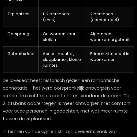
zitsbank met ingebouwde opbergruimte kan dubbel
dienstdoen, waardoor je minder andere opbergmeube
nodig hebt.
Bij Lounge Zwolle helpen we je graag met het vinden v
een 2-zitsbank die perfect past in jouw kleine ruimte
zonder in te leveren op stijl of comfort. Kom langs in 
showroom in Zwolle
om verschillende modellen uit te
proberen en persoonlijk advies te krijgen over wat het
beste werkt voor jouw specifieke situatie. Wij zijn dé
meubelwinkel Zwolle
voor al je interieurwensen.
Wat is het verschil tussen een 2-zitsban
en een loveseat?
Hoewel de termen vaak door elkaar worden gebruikt, zi
subtiele verschillen tussen een 2-zitsbank en een love