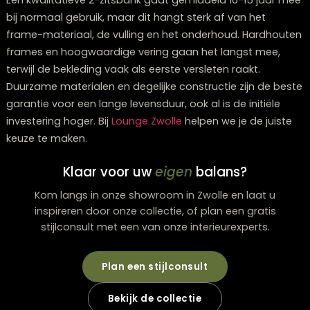
kussens en plaids om de verschillende stijlen samen t
brengen. De zachte lijnen van de bank verzachten het
geheel zonder de moderne esthetiek te verstoren.
Hoe meet ik of een 2-zitsbank past in mijn
woonkamer?
Meet eerst de beschikbare ruimte en houd rekening m
minimaal 60-90 cm loopruimte rondom de bank. Gebr
masking tape om de afmetingen op de vloer af te pl
en visualiseer zo de ruimte-inname. Vergeet niet de
hoogte te controleren – zorg dat de bank niet hoger i
vensterbanken of andere obstakels, en overweeg de
diepte zodat je comfortabel kunt zitten zonder dat je
benen over de rand hangen.
Welke veelgemaakte fouten moet ik vermijden bi
het kopen van een 2-zitsbank?