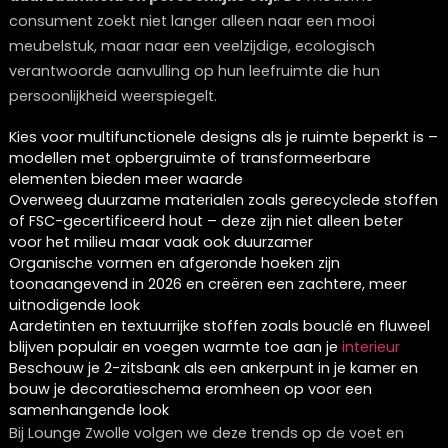
De loveseat heeft historisch gezien een romantische
connotatie – het werd oorspronkelijk ontworpen voor
stellen om dicht bij elkaar te zitten, vandaar de naam.
2-zitsbank daarentegen is meer ontworpen met comf
voor twee personen in gedachten, met wat meer ruim
tussen de zitplaatsen.
In termen van design en stijl zijn loveseats vaak wat
sierlijker en kunnen ze fungeren als accent meubels in
kamer, terwijl 2-zitsbanken meestal meer worden gebr
als primair zitmeubel. Loveseats worden ook vaak geb
in slaapkamers of als aanvulling op een grotere bank 
een woonkamer set.
Bij het kiezen tussen de twee is het belangrijk om te d
aan de beschikbare ruimte, het beoogde gebruik en 