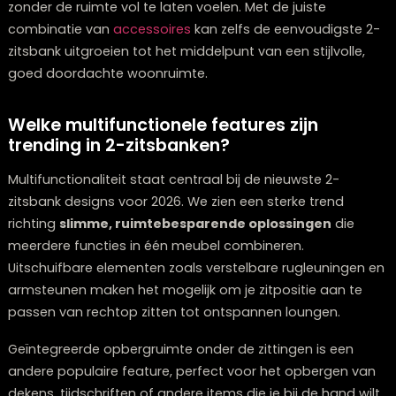
en zijn tegelijk tijdloos. Een 2-zitsbank in een van deze
kleuren combineert prachtig met accessoires in
contrasterende tinten zoals diep blauw of oker.
Wat betreft textures, draait het in 2026 allemaal om
gelaagdheid. Mix verschillende stoffen zoals fluweel, l
en gebreide textiel om diepte en visuele interesse te
creëren. Voeg kussens en
plaids
toe in complementai
kleuren en patronen om je 2-zitsbank te verbinden me
rest van je interieur. Ontdek ons complete aanbod
woonaccessoires Zwolle
.
Vergeet niet de ruimte rondom je bank te overwegen.
compacte
salontafel
, slimme
vloerlamp
of een small
console achter de bank kunnen de functionaliteit ver
zonder de ruimte vol te laten voelen. Met de juiste
combinatie van
accessoires
kan zelfs de eenvoudigst