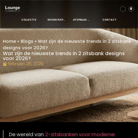
COLLECTIE
WOONINSPIRATIE
AFSPRAAK MAKEN
CONTACT
Home
»
Blogs
»
Wat zijn de nieuwste trends in 2 zits
designs voor 2026?
Wat zijn de nieuwste trends in 2 zitsbank design
voor 2026?
februari 26, 2026