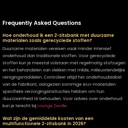
Kies voor multifunctionele designs als je ruimte beperkt
modellen met opbergruimte of transformeerbare
elementen bieden meer waarde
Overweeg duurzame materialen zoals gerecyclede st
of FSC-gecertificeerd hout – deze zijn niet alleen beter
voor het milieu maar vaak ook duurzamer
Organische vormen en afgeronde hoeken zijn
toonaangevend in 2026 en creëren een zachtere, mee
uitnodigende look
Aardetinten en textuurrijke stoffen zoals bouclé en flu
blijven populair en voegen warmte toe aan je
interieur
Beschouw je 2-zitsbank als een ankerpunt in je kamer 
bouw je decoratieschema eromheen op voor een
samenhangende look
Bij Lounge Zwolle volgen we deze trends op de voet e
hebben we een zorgvuldig geselecteerde collectie 2-
zitsbanken die voldoen aan deze nieuwe standaarden
nodigen je uit om onze
showroom in Zwolle
te bezoeke
waar onze adviseurs je kunnen helpen de perfecte 2-