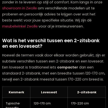
specifiek zijn gemaakt met kleine ruimtes in mind, met
slanke profielen en slimme proporties die comfort bi
zonder veel ruimte in te nemen.
Voor kleine woonkamers raden we 2-zitsbanken aan d
op pootjes staan in plaats van modellen die tot de vl
reiken. Dit creëert een gevoel van ruimte doordat je m
vloer kunt zien, wat de kamer optisch groter laat lijken.
Lichtere kleuren kunnen ook helpen om een kleine ruim
opener te laten voelen, hoewel donkere tinten juist di
kunnen toevoegen als ze strategisch worden gebruikt.
Het plaatsen van je 2-zitsbank is ook belangrijk in bep
ruimtes. Overweeg om de bank tegen een muur te
plaatsen of in een hoek, in plaats van midden in de k
Dit maximaliseert de beschikbare loopruimte. Een 2-