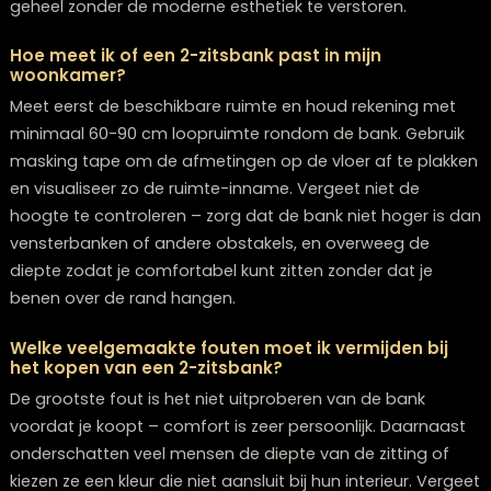
Frequently Asked Questions
Hoe onderhoud ik een 2-zitsbank met duurzame
materialen zoals gerecyclede stoffen?
Duurzame materialen vereisen vaak minder intensief
onderhoud dan traditionele stoffen. Voor gerecycled
stoffen kun je meestal volstaan met regelmatig stofz
en het behandelen van vlekken met milde, milieuvriende
reinigingsmiddelen. Controleer altijd het onderhoudsla
van de fabrikant, aangezien sommige eco-materiale
specifieke verzorgingsinstructies hebben om hun
duurzaamheid te behouden. Voor advies over onder
kun je terecht bij
Lounge Zwolle
.
Wat zijn de gemiddelde kosten van een
multifunctionele 2-zitsbank in 2026?