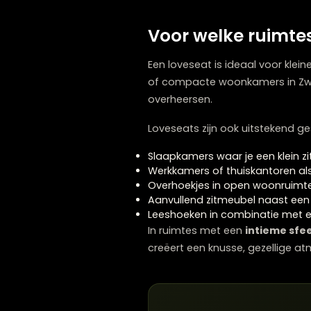
Een loveseat daarentegen c
gezellig kan zijn maar mi
beperkend aanvoelen, voor
Het
zitcomfort
hangt natu
showroom van
Lounge Zw
bij jou past.
Voor welke rui
Een loveseat is ideaal voo
of compacte woonkamers in
overheersen.
Loveseats zijn ook uitstek