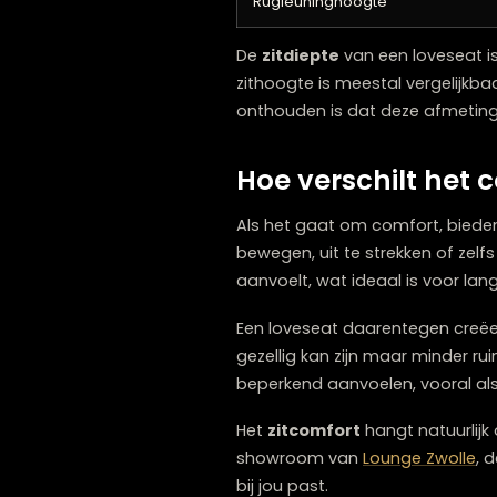
Diepte
Zithoogte
Rugleuninghoogte
De
zitdiepte
van een love
zithoogte is meestal verg
onthouden is dat deze afm
Hoe verschilt 
Als het gaat om comfort, 
bewegen, uit te strekken of
aanvoelt, wat ideaal is vo