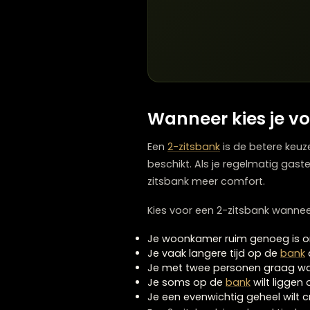
Slaapkamers waar je een kl
Werkkamers of thuiskantor
Overhoekjes in open woo
Aanvullend zitmeubel naa
Leeshoeken in combinati
In ruimtes met een
intiem
creëert een knusse, gezell
Wanneer kies j