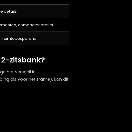
 interieur in Zwolle. Een 2-zitsbank heeft
punt in je woonkamer. Door zijn grotere
compactere formaat maakt het een subtiel
n vaak geassocieerd met een klassieke,
schikbaar bij jouw
interieurwinkel Zwolle
:
Loveseat
elegantie, vaak met slankere armleuningen
vormen, delicate details
 maar ruwe elementen, compacter profiel