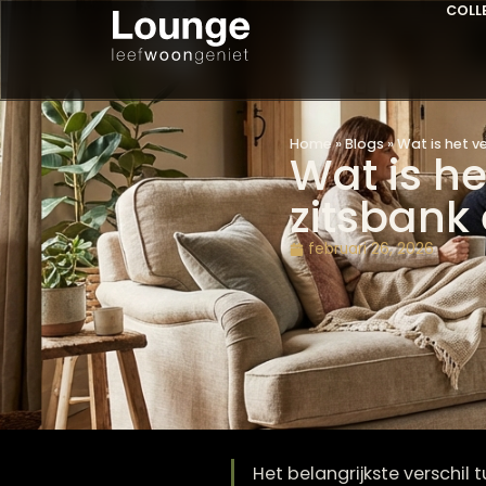
Home
»
Blogs
»
Wat i
Wat is 
zitsba
februari 26, 2026