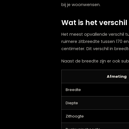
meubelstuk het beste bij 
Wij merken dat veel klant
voor je woonkamer, is het
bij je woonwensen.
Wat is het ver
Het meest opvallende vers
ruimere zitbreedte tussen
centimeter. Dit verschil i
Naast de breedte zijn er oo
Afm
Breedte