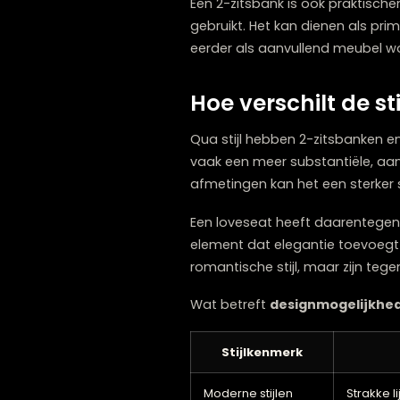
Een
2-zitsbank
is de beter
beschikt. Als je regelmat
zitsbank meer comfort.
Kies voor een 2-zitsbank 
Je woonkamer ruim genoe
Je vaak langere tijd op d
Je met twee personen gra
Je soms op de
bank
wilt 
Je een evenwichtig geheel
Een 2-zitsbank is ook pra
gebruikt. Het kan dienen a
eerder als aanvullend meu
Hoe verschilt d