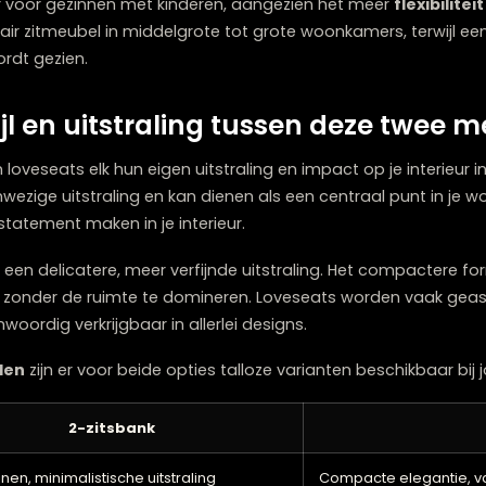
e keuze wanneer je meer zitruimte nodig hebt en over v
ig gasten ontvangt of gewoon van wat meer persoonlijke r
wanneer:
g is om grotere meubels te plaatsen
e
bank
doorbrengt, bijvoorbeeld tijdens filmavonden
ag wat meer eigen ruimte hebt
liggen of een dutje doen
 wilt creëren in combinatie met andere grote meubels
ktischer voor gezinnen met kinderen, aangezien het mee
ls primair zitmeubel in middelgrote tot grote woonkamers,
bel wordt gezien.
e stijl en uitstraling tussen dez