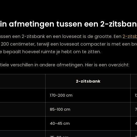
jouw behoeften past.
en deze termen door elkaar gebruiken, maar wanneer je 
 nuttig om het onderscheid te kennen. Zo kun je een we
schil in afmetingen tussen een 2
chil tussen een 2-zitsbank en een loveseat is de groott
 170 en 200 centimeter, terwijl een loveseat compacter 
n breedte bepaalt hoeveel ruimte je hebt om te zitten.
k subtiele verschillen in andere afmetingen. Hier is een 
eting
2-zitsbank
170-200 cm