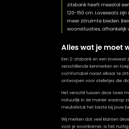
Het belangrijkste ver
zitsbank heeft meest
120-150 cm. Loveseats
meer zitruimte biede
woonsituaties, afhank
Alles wat je m
Een 2-zitsbank en een lov
verschillende kenmerken 
comfortabel naast elkaar t
ontworpen voor stelletjes d
Het verschil tussen deze t
natuurlijk in de manier waa