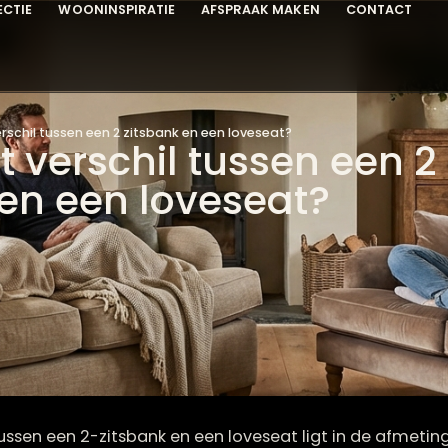
COLLECTIE
WOONINSPIRATIE
AFSPRAAK MAKEN
C
s het verschil tussen een 2 zitsbank en een loveseat?
het verschil tussen 
nk en een loveseat?