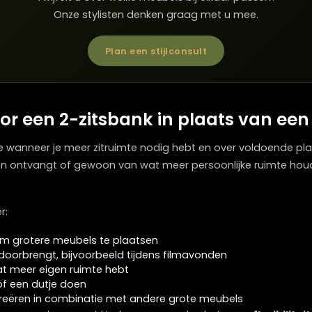
ein zithoekje wilt creëren
en als informele zitplek
nruimtes
st een grotere
bank
e met een
bijzettafel
en
leeslamp
e sfeer
komt een loveseat ook goed tot zijn recht. Het 
ige atmosfeer die moeilijker te bereiken is met grotere 
Twijfelt u over welke meubels bij elkaar p
Onze stylisten denken graag met u me
Plan een stijlconsult
e voor een 2-zitsbank in plaats 