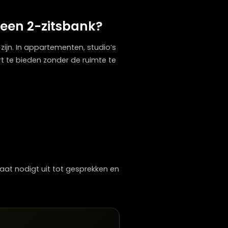
etingen zit je dichter bij elkaar, wat
langere mensen kan een loveseat soms wat
onstructie van het meubel. Bij ons in de
beren om te ervaren welk comfort het beste
ikt dan een 2-zitsbank?
ominant zou zijn. In appartementen, studio’s
m zitcomfort te bieden zonder de ruimte te