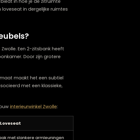
oldoende plaats in je woonkamer in Zwolle
uimte houdt tijdens het zitten, biedt een 2-
r
flexibiliteit
biedt in hoe je de zitruimte
 terwijl een loveseat in dergelijke ruimtes
e twee meubels?