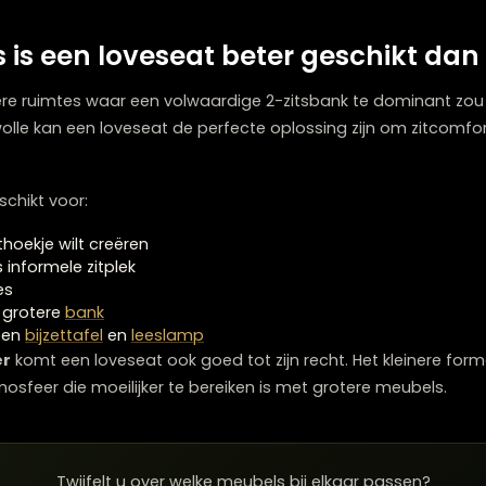
reëert een intimere zitervaring. Door de compactere afm
nder ruimte biedt voor verschillende zitposities. Voor 
al als ze de neiging hebben om zich uit te strekken.
urlijk ook af van de kussenvulling, vering en algemene c
olle
, dé
meubelwinkel Zwolle
, kun je beide types uitpro
mtes is een loveseat beter gesch
r kleinere ruimtes waar een volwaardige 2-zitsbank te d
 Zwolle kan een loveseat de perfecte oplossing zijn o
end geschikt voor: