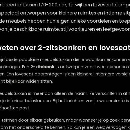
schil tussen een 2-zitsbank en een loveseat ligt i
al een breedte tussen 170-200 cm, terwijl een lo
 zijn speciaal ontworpen voor kleinere ruimtes en 
n. Beide meubels hebben hun eigen unieke voordel
elijk van je beschikbare ruimte, stijlvoorkeuren e
oet weten over 2-zitsbanken en 
eseat zijn beide populaire meubelstukken die je woonk
en toepassingen. Een
2-zitsbank
is ontworpen voor twe
e zitten. Een loveseat daarentegen is een kleinere, inti
ie dicht bij elkaar wilden zitten.
wee meubelstukken is meer dan alleen de naam. Ze verschil
rop ze je interieur beïnvloeden. Bij het inrichten van je