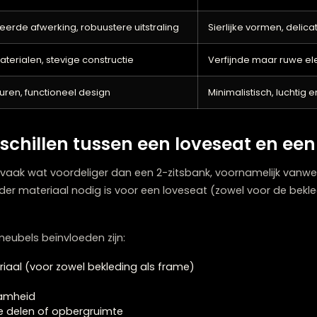
ken en loveseats elk hun eigen uitstraling en impact op je
, aanwezige uitstraling en kan dienen als een centraal 
erker statement maken in je interieur.
tegen een delicatere, meer verfijnde uitstraling. Het 
evoegt zonder de ruimte te domineren. Loveseats worde
n tegenwoordig verkrijgbaar in allerlei designs.
ijkheden
zijn er voor beide opties talloze varianten be
2-zitsbank
rakke lijnen, minimalistische uitstraling
Compacte 
detailleerde afwerking, robuustere uitstraling
Sierlijke 
oere materialen, stevige constructie
Verfijnde