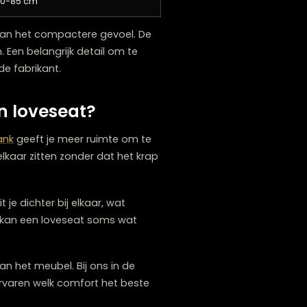
75-90 cm
40-45 cm
70-85 cm
at bijdraagt aan het compactere gevoel. De
bels gelden. Een belangrijk detail om te
 ontwerp en de fabrikant.
k en een loveseat?
. Een
2-zitsbank
geeft je meer ruimte om te
rtabel naast elkaar zitten zonder dat het krap