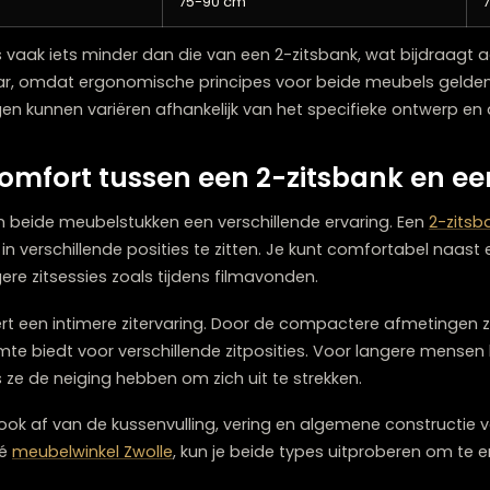
85-100 cm
40-45 cm
75-90 cm
seat is vaak iets minder dan die van een 2-zitsbank, w
elijkbaar, omdat ergonomische principes voor beide meu
etingen kunnen variëren afhankelijk van het specifieke
het comfort tussen een 2-zitsban
bieden beide meubelstukken een verschillende ervaring
 zelfs in verschillende posities te zitten. Je kunt comfo
or langere zitsessies zoals tijdens filmavonden.