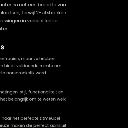
n de afmetingen. Een standaard 2-
veseat compacter is met een breedte van
intieme zitplaatsen, terwijl 2-zitsbanken
en en toepassingen in verschillende
n leefgewoonten.
loveseats
amer kunnen verfraaien, maar ze hebben
e personen en biedt voldoende ruimte om
emere versie die oorspronkelijk werd
len in afmetingen, stijl, functionaliteit en
 woonruimte is het belangrijk om te weten welk