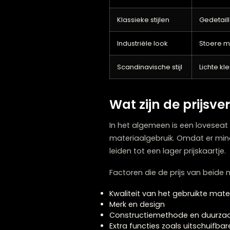
Qua stijl hebben 2-zitsban
vaak een meer substantiële
afmetingen kan het een st
Een loveseat heeft daaren
element dat elegantie to
romantische stijl, maar zij
Wat betreft
designmogel
Stijlkenmerk
Moderne stijlen
St
Klassieke stijlen
Ge
Industriële look
St