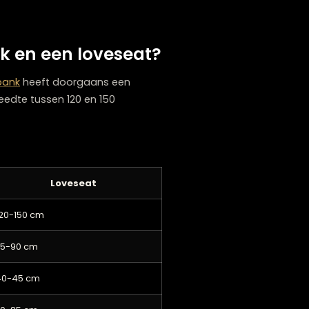
op zoek bent naar het perfecte zitmeubel
loverwogen keuze maken die perfect aansluit
-zitsbank en een loveseat?
e. Een
2-zitsbank
heeft doorgaans een
is met een breedte tussen 120 en 150
overzicht:
Loveseat
120-150 cm