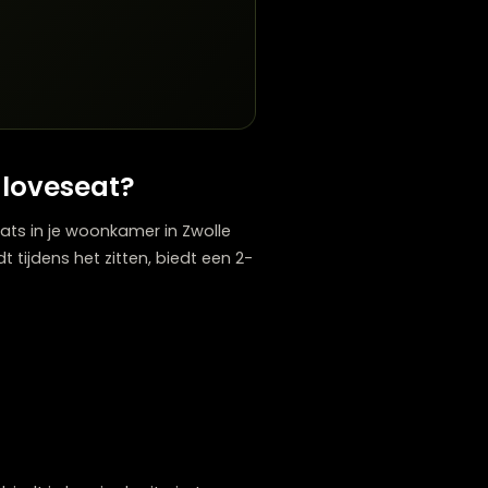
kleinere formaat nodigt uit tot gesprekken en
meubels.
assen?
e.
van een loveseat?