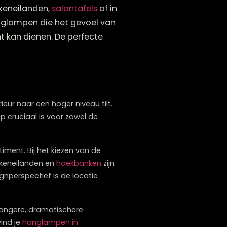
 als stijl. Ideaal hang je hanglampen
oven), keukeneilanden,
salontafels
of in
compacte hanglampen die het gevoel van
ls focuspunt kan dienen. De perfecte
jl.
nt
dat je interieur naar een hoger niveau tilt.
 een hanglamp cruciaal is voor zowel de
reed assortiment. Bij het kiezen van de
 Eettafels, keukeneilanden en
hoekbanken
zijn
k vanuit designperspectief is de locatie