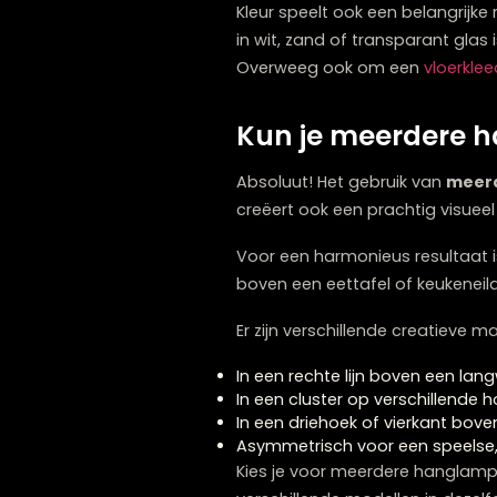
In een kleine woonruimte k
met transparante of licht
innemen.
Hanglampen met een open 
lampen zonder zware elem
ruimte, omdat deze een za
Kleur speelt ook een belan
in wit, zand of transpara
Overweeg ook om een
vl
Kun je meerde
Absoluut! Het gebruik van
creëert ook een prachtig v