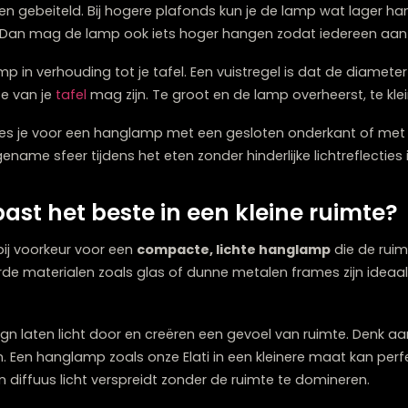
 je een hanglamp boven de eett
 hanglamp boven je eettafel ligt tussen de
55 en 70 c
Deze afstand biedt perfect licht tijdens het eten zonder
nze collectie
eettafels
te bekijken, met bijpassende eet
 in steen gebeiteld. Bij hogere plafonds kun je de lamp
ttafel? Dan mag de lamp ook iets hoger hangen zodat i
anglamp in verhouding tot je tafel. Een vuistregel is d
 breedte van je
tafel
mag zijn. Te groot en de lamp overhe
en, kies je voor een hanglamp met een gesloten onderka
n aangename sfeer tijdens het eten zonder hinderlijke lich
 past het beste in een kleine r