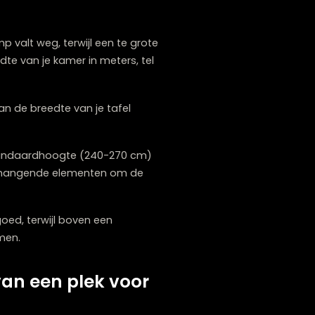
s gesprekken of bij het lezen.
lamp. Hang deze wat lager voor gericht licht
it.
 te bakenen. Een hanglamp boven je
ent hanglamp in het midden van de kamer kan
 een verscheidenheid aan stijlen – van
 een nieuwe
bank te kopen in Zwolle
? Lounge
imte?
te kleine lamp valt weg, terwijl een te grote
gte en breedte van je kamer in meters, tel