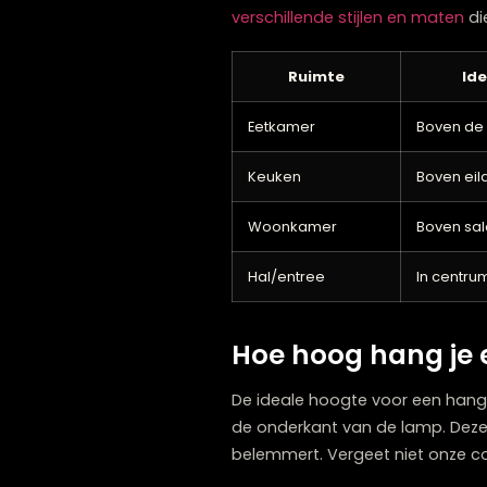
belangrijk – een hanglamp 
De hoogte van je plafond 
hanglampen, terwijl in ka
verschillende stijlen en m
Ruimte
Eetkamer
Bov
Keuken
Bov
Woonkamer
Bov
Hal/entree
In 