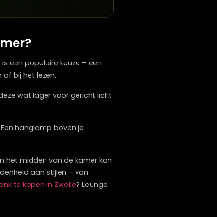
Balanced, elegant, functioneel
Dynamisch, benadrukt hoogte, speels
assen?
e.
e woonkamer?
De
salontafel
is een populaire keuze – een