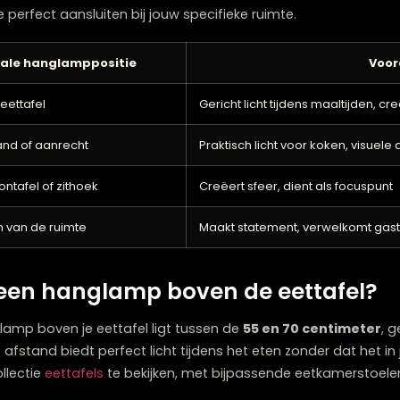
trekt de aandacht en kan als visueel ankerpunt dienen i
speelt ook een rol. In ruimtes met hoge plafonds kun je
mers met lagere plafonds een compacter model beter pas
aten
die perfect aansluiten bij jouw specifieke ruimte.
Ideale hanglamppositie
en de eettafel
Gericht licht tijdens m
en eiland of aanrecht
Praktisch licht voor 
en salontafel of zithoek
Creëert sfeer, dient 
centrum van de ruimte
Maakt statement, ve