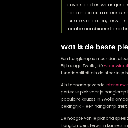
De beste plek voor ee
boven plekken waar ge
hoeken die extra sfe
ruimte vergroten, te
locatie combineert pra
Wat is de best
Een hanglamp is meer dan 
Bij Lounge Zwolle, dé
woonw
functionaliteit als de sfeer 
Als toonaangevende
inte
perfecte plek voor je hang
populaire keuzes in Zwolle