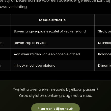
taat is de juiste spacing cruciaal. Als vuistregel hou
eneiland. Dit biedt voldoende spreiding van licht zonder
atieve manieren om meerdere hanglampen te arrangeren:
en langwerpige tafel of eiland
llende hoogtes voor een dynamisch effect
t boven een ronde tafel
else, artistieke look
lampen, dan kun je kiezen voor identieke modellen voor ee
dezelfde stijl of kleurenfamilie voor een boeiender gehee
 je nieuwe verlichting.
Ideale situatie
Boven langwerpige eettafel of keukeneiland
 modellen
Boven trap of in vide