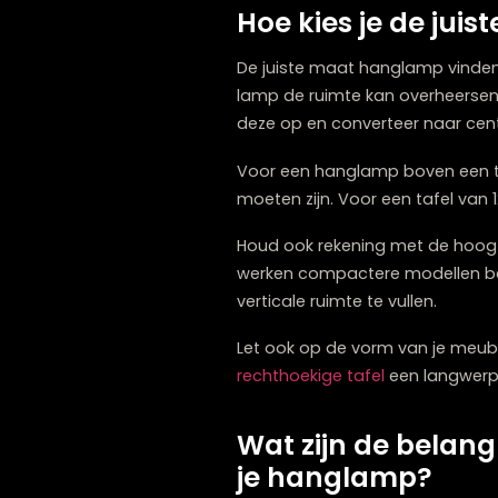
hanglamp hier fungeert als 
Een leeshoek of plek naast
tijdens het lezen. Zorg er 
Heb je een open woonkam
eetgedeelte of zithoek def
Vergeet niet de stijl van
werken als een kunstobjec
minimalistisch zoals The J
Zwolle heeft een uitgebre
Hoe kies je de
De juiste maat hanglamp vi
lamp de ruimte kan overh