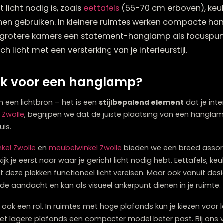
n hanglamp is afhankelijk van zowel functionaliteit
richt licht nodig is, zoals
eettafels
(55-70 cm erb
er kunnen gebruiken. In kleinere ruimtes werken 
rwijl in grotere kamers een statement-hanglamp a
ktisch licht met een versterking van je interieursti
e plek voor een hanglamp?
alleen een lichtbron – het is een
stijlbepalend eleme
inkel Zwolle
, begrijpen we dat de juiste plaatsing van
in je huis.
rieurwinkel Zwolle
en
meubelwinkel Zwolle
bieden we een b
lamp kijk je eerst naar waar je gericht licht nodig hebt.
 omdat deze plekken functioneel licht vereisen. Maar oo