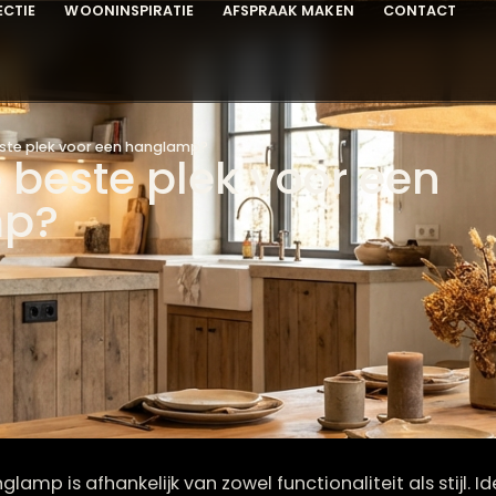
COLLECTIE
WOONINSPIRATIE
AFSPRAAK MAKEN
C
s de beste plek voor een hanglamp?
 de beste plek voor e
amp?