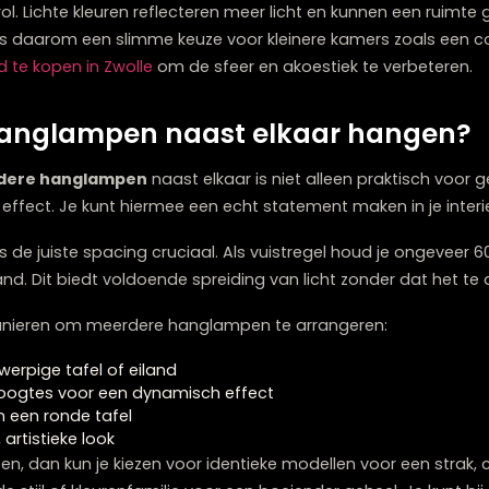
ies je bij voorkeur voor een
compacte, lichte hanglam
gekleurde materialen zoals glas of dunne metalen frame
design laten licht door en creëren een gevoel van ru
enten. Een hanglamp zoals onze Elati in een kleinere 
cht en diffuus licht verspreidt zonder de ruimte te dom
grijke rol. Lichte kleuren reflecteren meer licht en kunn
nt glas is daarom een slimme keuze voor kleinere kamer
oerkleed te kopen in Zwolle
om de sfeer en akoestiek te v
re hanglampen naast elkaar h
meerdere hanglampen
naast elkaar is niet alleen pra
isueel effect. Je kunt hiermee een echt statement maken 