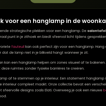
en
Aan weerszijden van een console of bed
hoogtes
In hoek met hoog plafond
Twijfelt u over welke meubels bij elkaar p
Onze stylisten denken graag met u me
Plan een stijlconsult
te plek voor een hanglamp in d
erschillende strategische plekken voor een hanglamp. 