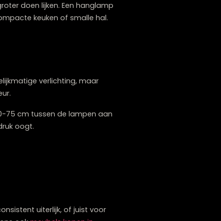
p
die de ruimte niet overheersen. Modellen
s zijn ideaal omdat ze visueel minder ruimte
imte. Denk aan minimalistisch vormgegeven
maat kan perfect werken in een compacte
ineren.
en een ruimte groter doen lijken. Een hanglamp
s zoals een compacte keuken of smalle hal.
erbeteren.
angen?
ktisch voor gelijkmatige verlichting, maar
in je interieur.