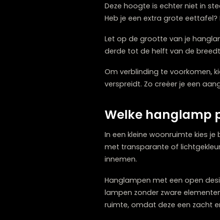
Hoe hoog hang
De ideale hoogte voor een
de onderkant van de lamp. 
belemmert. Vergeet niet o
Deze hoogte is echter niet
Heb je een extra grote ee
Let op de grootte van je h
derde tot de helft van de
Om verblinding te voorkom
verspreidt. Zo creëer je ee
Welke hanglamp