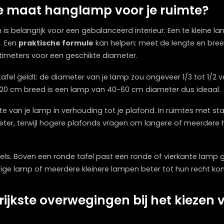
centraal punt in je zithoek en biedt sfeervol licht tijden
 je favoriete
fauteuil
kan ook perfect zijn voor een hang
wel voor dat de lamp niet in je blikveld hangt wanneer je z
er? Dan kan een hanglamp helpen om zones visueel af
inieert deze ruimtes zonder fysieke barrières te creëren.
 je hanglamp af te stemmen op je interieur. Een statem
t dat je interieur compleet maakt. Onze collectie bevat
ohn tot sfeervolle designs zoals Elati. Overweeg je ook
id aanbod.
 juiste maat hanglamp voor je ru
nden is belangrijk voor een gebalanceerd interieur. Een 
eersen. Een
praktische formule
kan helpen: meet de len