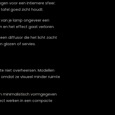
afel?
entimeter
, gemeten vanaf het tafelblad tot
 dat het in je ogen schijnt of het zicht
kamerstoelen Zwolle.
 wat lager hangen voor een intiemere sfeer.
edereen aan tafel goed zicht houdt.
at de diameter van je lamp ongeveer een
erst, te klein en het effect gaat verloren.
nt of met een diffusor die het licht zacht
treflecties in glazen of servies.
uimte?