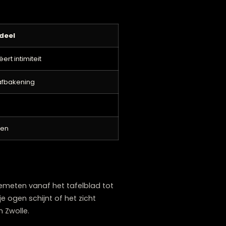
n je ruimte.
 kiezen voor langere, dramatischere
t. Bij ons vind je
hanglampen in
Voordeel
aaltijden, creëert intimiteit
koken, visuele afbakening
als focuspunt
rwelkomt gasten