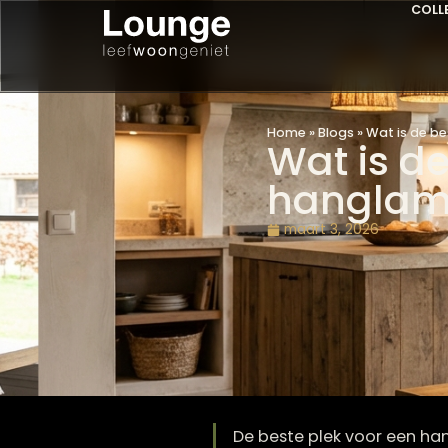
Home
»
Blogs
»
Wat i
Wat is
hangl
maart 3, 2026