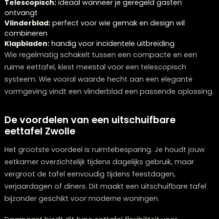
Onze stylisten denken graag met u mee.
Plan een stijlconsult
Welk mechanisme past het best?
Het juiste uitschuifmechanisme hangt af van hoe vaak
de tafel gebruikt en welke functies belangrijk voor je zij
Telescopisch:
ideaal wanneer je geregeld gasten
ontvangt
Vlinderblad:
perfect voor wie gemak en design wil
combineren
Klapbladen:
handig voor incidentele uitbreiding
Wie regelmatig schakelt tussen een compacte en een