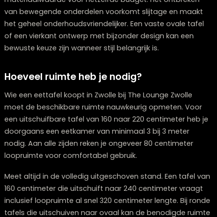
een vaste tafel vaak voldoende en budgettair aantrekke
Wie een ruime eetkamer heeft zonder andere functies 
soms liever voor een permanent opgestelde tafel, zoa
een grote rechthoekige eettafel of een ronde tafel m
een uitgesproken ontwerp.
Daarnaast bieden vaste tafels in veel gevallen meer
materiaalwaarde voor hetzelfde budget. Het ontbrek
van bewegende onderdelen voorkomt slijtage en maa
het geheel onderhoudsvriendelijker. Een vaste ovale ta
of een vierkant ontwerp met bijzonder design kan een
bewuste keuze zijn wanneer stijl belangrijk is.
Hoeveel ruimte heb je nodig?
Wie een eettafel koopt in Zwolle bij The Lounge Zwolle
moet de beschikbare ruimte nauwkeurig opmeten. Vo