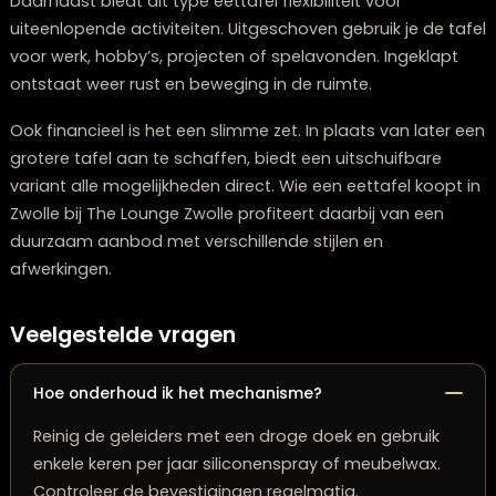
ruime eettafel, kiest meestal voor een telescopisch
systeem. Wie vooral waarde hecht aan een elegante
vormgeving vindt een vlinderblad een passende oplos
De voordelen van een uitschuifbare
eettafel Zwolle
Het grootste voordeel is ruimtebesparing. Je houdt j
eetkamer overzichtelijk tijdens dagelijks gebruik, maar
vergroot de tafel eenvoudig tijdens feestdagen,
verjaardagen of diners. Dit maakt een uitschuifbare ta
bijzonder geschikt voor moderne woningen.
Daarnaast biedt dit type eettafel flexibiliteit voor
uiteenlopende activiteiten. Uitgeschoven gebruik je de 
voor werk, hobby’s, projecten of spelavonden. Ingekla
ontstaat weer rust en beweging in de ruimte.