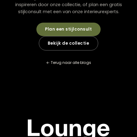
Wat doe ik bij stroef uitschuiven?
Hoeveel gewicht kan een uitschuifbare tafel
dragen?
Zijn extra verlengbladen verkrijgbaar?
Hoe voorkom je schade bij het uitschuiven?
Welke stoelen passen het best?
Klaar voor uw
eigen
balans?
Kom langs in onze showroom in Zwolle en laat u