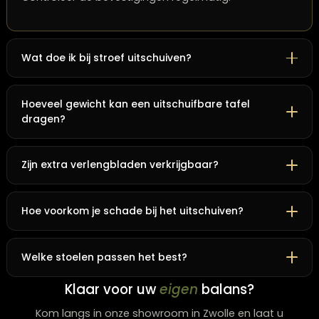
Ook financieel is het een slimme zet. In plaats van late
grotere tafel aan te schaffen, biedt een uitschuifbare
variant alle mogelijkheden direct. Wie een eettafel koo
Zwolle bij The Lounge Zwolle profiteert daarbij van een
duurzaam aanbod met verschillende stijlen en
afwerkingen.
Veelgestelde vragen
Hoe onderhoud ik het mechanisme?
Reinig de geleiders met een droge doek en gebruik
enkele keren per jaar siliconenspray of meubelwax.
Controleer de bevestigingen regelmatig.