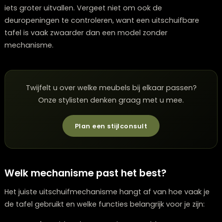
een uitschuifbare tafel van 160 naar 220 centimeter he
doorgaans een eetkamer van minimaal 3 bij 3 meter
nodig. Aan alle zijden reken je ongeveer 80 centimeter
loopruimte voor comfortabel gebruik.
Meet altijd in de volledig uitgeschoven stand. Een tafe
160 centimeter die uitschuift naar 240 centimeter vra
inclusief loopruimte al snel 320 centimeter lengte. Bij 
tafels die uitschuiven naar ovaal kan de benodigde r
iets groter uitvallen. Vergeet niet om ook de
deuropeningen te controleren, want een uitschuifbare
tafel is vaak zwaarder dan een model zonder
mechanisme.
Twijfelt u over welke meubels bij elkaar passen?