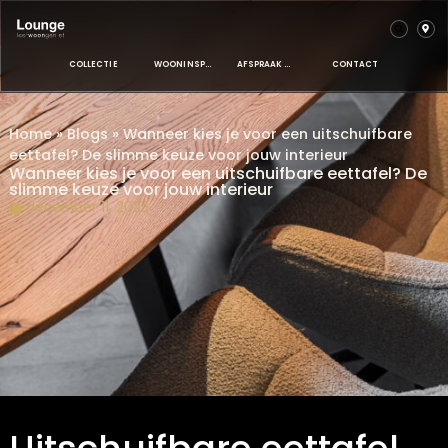
COLLECTIE
WOONINSPIRATIE
AFSPRAAK MAKEN
CONTACT
Home
»
Blogs
»
Wanneer kies je voor een uitschuifba
eettafel? De slimme keuze voor jouw interieur
Wanneer kies je voor een uitschuifbare eettafel?
slimme keuze voor jouw interieur
december 11, 2025