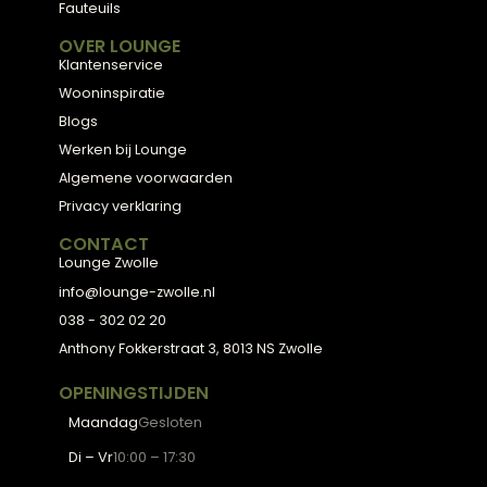
Meubels met karakter, gemaakt van eerlijke
materialen en met de hand afgewerkt — voor
een huis dat aanvoelt als thuis.
ADVIES
2D Ontwerp
3D Ontwerp
Personal Shopping
3D Configurator
BESTSELLERS
Collectie
Hoekbanken