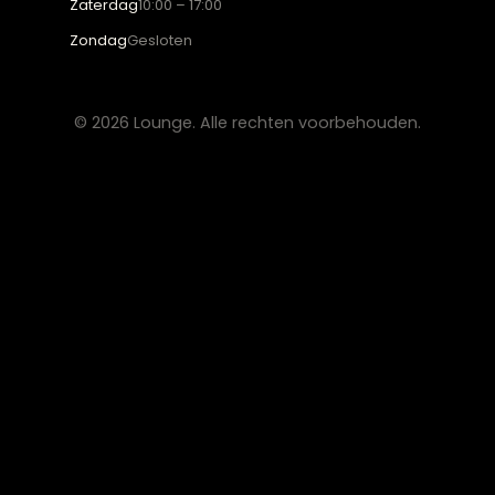
Eetkamerstoelen
Eettafels
Salontafels
Fauteuils
OVER LOUNGE
Klantenservice
Wooninspiratie
Blogs
Werken bij Lounge
Algemene voorwaarden
Privacy verklaring
CONTACT
Lounge Zwolle
info@lounge-zwolle.nl
038 - 302 02 20