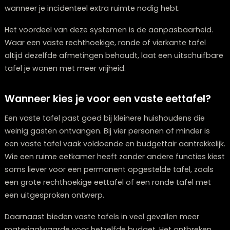
groter tafeloppervlak. Je hoeft geen losse delen op te
bergen. Dit mechanisme vraagt wel iets meer onderh
Klapbladen
De eenvoudigste manier om een tafel te vergroten. D
bladen aan de zijkant klap je omhoog of omlaag. Han
wanneer je incidenteel extra ruimte nodig hebt.
Het voordeel van deze systemen is de aanpasbaarhei
Waar een vaste rechthoekige, ronde of vierkante tafel
altijd dezelfde afmetingen behoudt, laat een uitschui
tafel je wonen met meer vrijheid.
Wanneer kies je voor een vaste eettafel
Een vaste tafel past goed bij kleinere huishoudens die
weinig gasten ontvangen. Bij vier personen of minder i