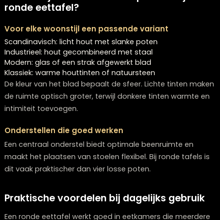
Bij een ronde tafel schuif je eenvoudig een extra stoel
zonder dat het meteen krap wordt. Dit is handig wann
je regelmatig gasten ontvangt.
Visueel zachter in elke ruimte
Waar rechthoekige modellen goed werken in lange
ruimtes, passen ronde eettafels perfect in vierkante
kamers of centraal geplaatste eethoeken. De vorm b
harmonie en rust zonder massief te ogen.
Welke stijlen en materialen passen bij e
ronde eettafel?
Voor elke woonstijl een passende variant
Scandinavisch: licht hout met slanke poten
Industrieel: hout gecombineerd met staal
Modern: glas of een strak afgewerkt blad