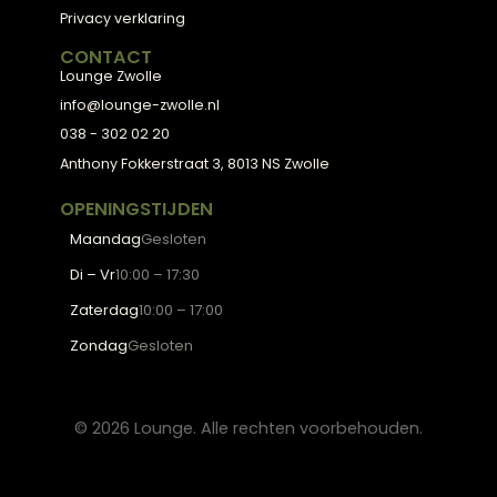
ADVIES
2D Ontwerp
3D Ontwerp
Personal Shopping
3D Configurator
BESTSELLERS
Collectie
Hoekbanken
Eetkamerstoelen
Eettafels
Salontafels
Fauteuils
OVER LOUNGE
Klantenservice
Wooninspiratie
Blogs