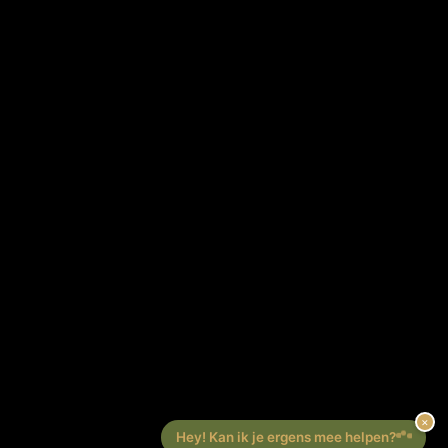
Werken bij Lounge
Algemene voorwaarden
Privacy verklaring
CONTACT
Lounge Zwolle
info@lounge-zwolle.nl
038 - 302 02 20
Anthony Fokkerstraat 3, 8013 NS Zwolle
OPENINGSTIJDEN
Maandag
Gesloten
Di – Vr
10:00 – 17:30
Zaterdag
10:00 – 17:00
Zondag
Gesloten