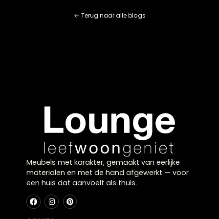
sociale hart van het huis wordt, juist door de vorm en
natuurlijke interactie die ontstaat.
Kortom, ben je dus op zoek naar een ronde eettafel d
ben je bij The Lounge Zwolle op het juiste adres!
Klaar voor uw
eigen
balans?
Kom langs in onze showroom in Zwolle en laat u
inspireren door onze collectie, of plan een gratis
stijlconsult met een van onze interieurexperts.
Plan een stijlconsult
Bekijk de collectie
← Terug naar alle blogs