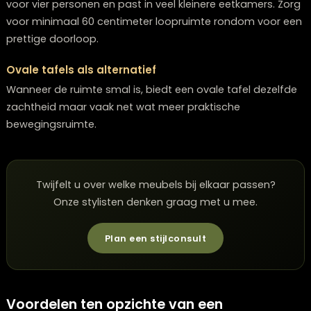
eetkamer?
Ruimtebesparend door de zachte vorm
Ronde tafels benutten de beschikbare ruimte efficiënt
doordat ze geen hoeken hebben. Stoelen kunnen soep
worden verschoven en je beweegt makkelijk rondom 
tafel. Een diameter van ongeveer 120 centimeter is ide
voor vier personen en past in veel kleinere eetkamers.
voor minimaal 60 centimeter loopruimte rondom voo
prettige doorloop.
Ovale tafels als alternatief
Wanneer de ruimte smal is, biedt een ovale tafel deze
zachtheid maar vaak net wat meer praktische
bewegingsruimte.