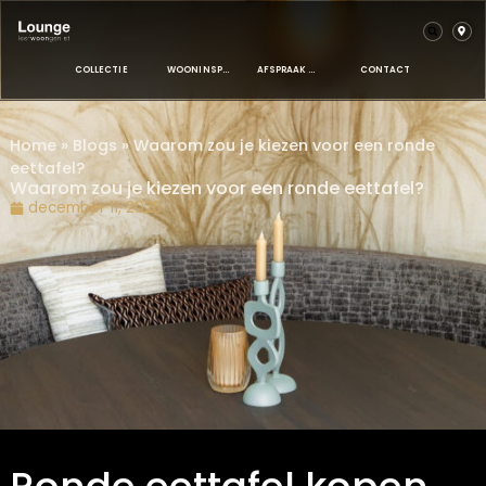
COLLECTIE
WOONINSPIRATIE
AFSPRAAK MAKEN
CONTACT
Home
»
Blogs
»
Waarom zou je kiezen voor een ronde
eettafel?
Waarom zou je kiezen voor een ronde eettafel?
december 11, 2025