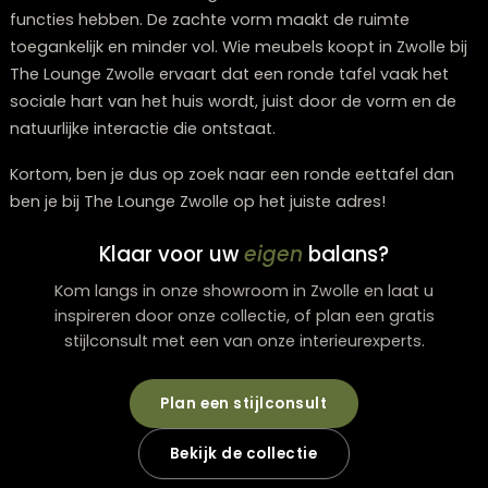
Klassiek: warme houttinten of natuursteen
De kleur van het blad bepaalt de sfeer. Lichte tinten 
de ruimte optisch groter, terwijl donkere tinten warmt
intimiteit toevoegen.
Onderstellen die goed werken
Een centraal onderstel biedt optimale beenruimte en
maakt het plaatsen van stoelen flexibel. Bij ronde tafel
dit vaak praktischer dan vier losse poten.
Praktische voordelen bij dagelijks gebru
Een ronde eettafel werkt goed in eetkamers die meer
functies hebben. De zachte vorm maakt de ruimte
toegankelijk en minder vol. Wie meubels koopt in Zwolle
The Lounge Zwolle ervaart dat een ronde tafel vaak h