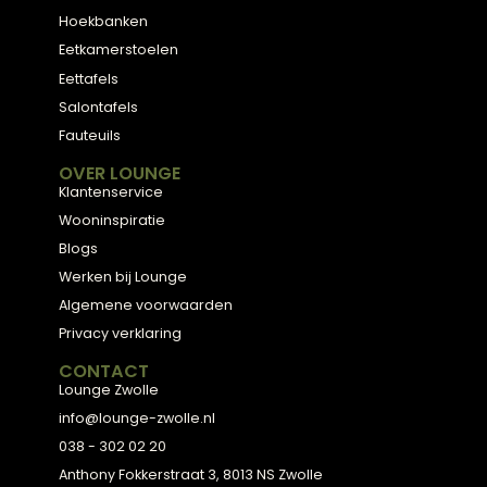
3D Ontwerp
Personal Shopping
3D Configurator
BESTSELLERS
Collectie
Hoekbanken
Eetkamerstoelen
Eettafels
Salontafels
Fauteuils
OVER LOUNGE
Klantenservice
Wooninspiratie
Blogs
Werken bij Lounge