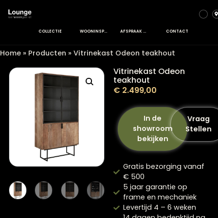
COLLECTIE
WOONINSPIRATIE
AFSPRAAK MAKEN
CONTACT
Home
»
Producten
»
Vitrinekast Odeon teakhout
Vitrinekast Odeon
teakhout
€
2.499,00
In de
V
showroom
St
bekijken
Gratis bezorging va
€ 500
5 jaar garantie op