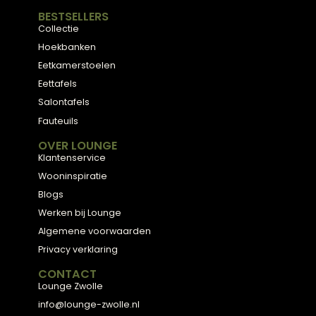
ADVIES
2D Ontwerp
3D Ontwerp
Personal Shopping
3D Configurator
BESTSELLERS
Collectie
Hoekbanken
Eetkamerstoelen
Eettafels
Salontafels
Fauteuils
OVER LOUNGE
Klantenservice