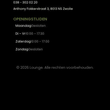
Wooninspiratie
Blogs
Werken bij Lounge
Algemene voorwaarden
Privacy verklaring
CONTACT
Lounge Zwolle
info@lounge-zwolle.nl
038 - 302 02 20
Anthony Fokkerstraat 3, 8013 NS Zwolle
OPENINGSTIJDEN
Maandag
Gesloten
Di – Vr
10:00 – 17:30
Zaterdag
10:00 – 17:00