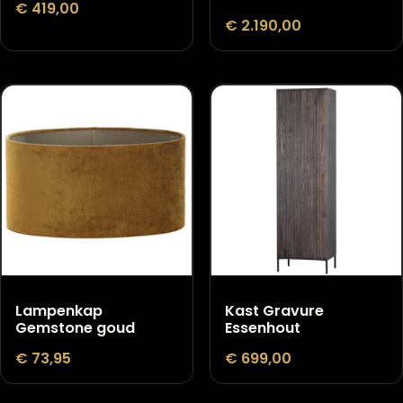
Vloerkleed Vernon
Richmond
goud
boekenkast Oakur
zwart
€
419,00
€
2.190,00