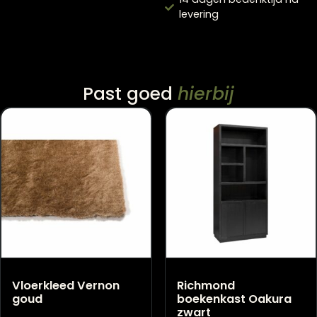
frame en mechanie
Levertijd 4 – 6 weke
14 dagen bedenktijd
levering
Past goed
hierbij