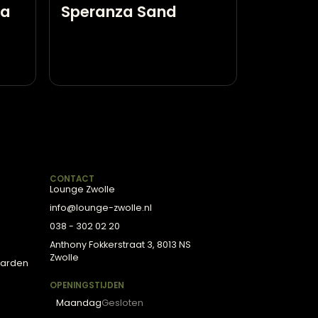
Claudi Sierkussen
st Oakura
Speranza Sand
0
R LOUNGE
CONTACT
tenservice
Lounge Zwolle