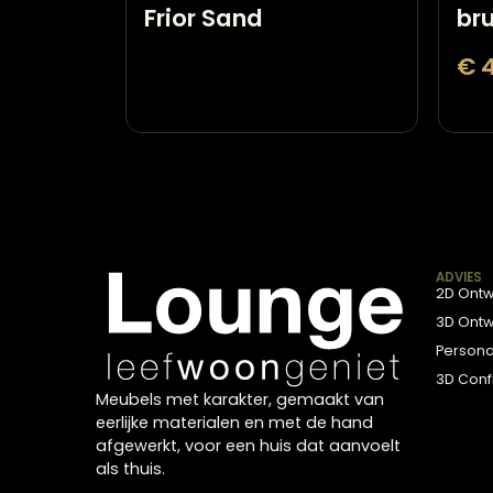
Claudi Sierkussen
Frior Sand
A