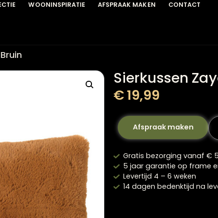
COLLECTIE
WOONINSPIRATIE
AFSPRAAK MAKEN
C
Zaya Bruin
Sierkuss
€
19,99
Afspraak 
Gratis bezorg
5 jaar garant
Levertijd 4 – 
14 dagen beden