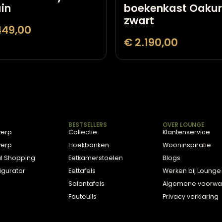
Vloerkleed Royce
Richmond
bruin
boekenka
zwart
€
449,00
€
2.190,0
DVIES
BESTSELLERS
OVE
2D Ontwerp
Collectie
Klan