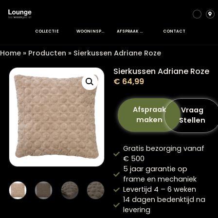
COLLECTIE
WOONINSPIRATIE
AFSPRAAK MAKEN
CONTACT
Home
»
Producten
»
Sierkussen Adriane Roze
Sierkussen Adriane 
€
64,99
Afspraak
Vra
maken
Stel
Gratis bezorging va
€ 500
5 jaar garantie op
frame en mechanie
Levertijd 4 – 6 weke