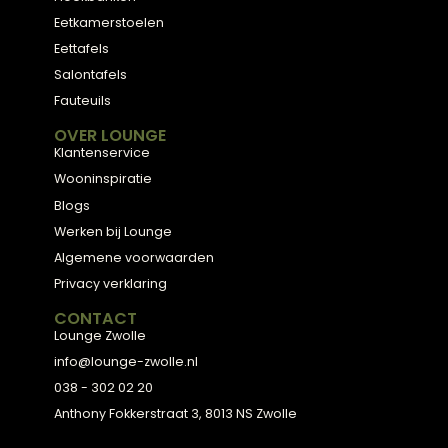
ADVIES
2D Ontwerp
3D Ontwerp
Personal Shopping
3D Configurator
BESTSELLERS
Collectie
Hoekbanken
Eetkamerstoelen
Eettafels
Salontafels
Fauteuils
OVER LOUNGE
Klantenservice
Wooninspiratie
Blogs