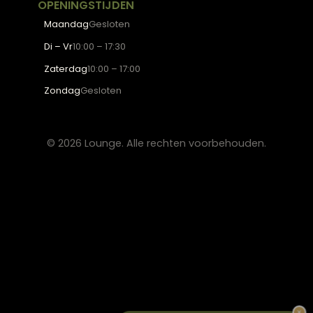
Werken bij Lounge
Algemene voorwaarden
Privacy verklaring
CONTACT
Lounge Zwolle
info@lounge-zwolle.nl
038 - 302 02 20
Anthony Fokkerstraat 3, 8013 NS Zwolle
OPENINGSTIJDEN
Maandag
Gesloten
Di – Vr
10:00 – 17:30
Zaterdag
10:00 – 17:00
Zondag
Gesloten