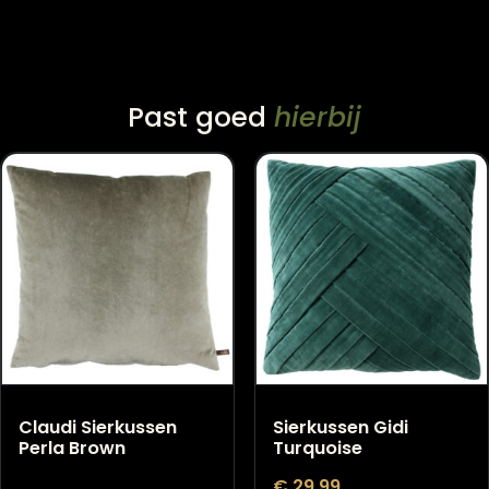
14 dagen bedenktijd
levering
Past goed
hierbij