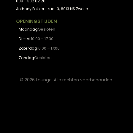
Wooninspiratie
Blogs
Werken bij Lounge
Algemene voorwaarden
Privacy verklaring
CONTACT
Lounge Zwolle
info@lounge-zwolle.nl
038 - 302 02 20
Anthony Fokkerstraat 3, 8013 NS Zwolle
OPENINGSTIJDEN
Maandag
Gesloten
Di – Vr
10:00 – 17:30
Zaterdag
10:00 – 17:00