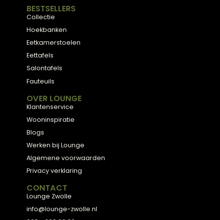
ADVIES
2D Ontwerp
3D Ontwerp
Personal Shopping
3D Configurator
BESTSELLERS
Collectie
Hoekbanken
Eetkamerstoelen
Eettafels
Salontafels
Fauteuils
OVER LOUNGE
Klantenservice