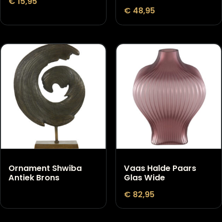
Doing Goods Dallas
ATELIER REBUL
Boot knop
ISTANBUL MINIATU
HOME KIT
€
15,95
€
48,95