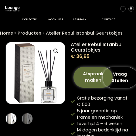
COLLECTIE
WOONINSPIRATIE
AFSPRAAK MAKEN
CONTACT
Home
»
Producten
»
Atelier Rebul Istanbul Geurstokje
Atelier Rebul Istanbu
Geurstokjes
€
36,95
Afspraak
Vra
maken
Stel
Gratis bezorging va
€ 500
5 jaar garantie op
frame en mechanie