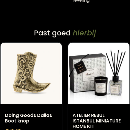
Levertijd 4 – 6 weke
14 dagen bedenktijd
levering
Past goed
hierbij