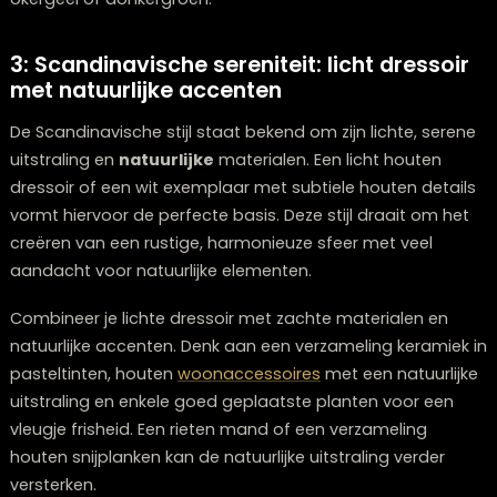
Kabira in zwart voegt direct sfeer toe en past met zijn
eenvoudige ontwerp perfect in deze stijl. Vergeet ook 
te kijken naar onze
verlichting
collectie om de industrië
sfeer te perfectioneren.
Wat deze combinatie zo bijzonder maakt, is de mix va
ruwe en verfijnde elementen. Het warme hout verzach
koelere metalen accenten, waardoor er een gebalan
geheel ontstaat. Je kunt deze styling verder versterke
door te kiezen voor accessoires in zwart, bruin en
grijstinten, aangevuld met een enkele accentkleur zoa
okergeel of donkergroen.
3: Scandinavische sereniteit: licht dress
met natuurlijke accenten
De Scandinavische stijl staat bekend om zijn lichte, se