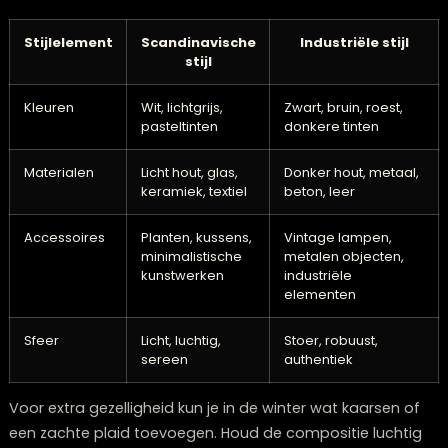
uitstraling en
natuurlijke
materialen. Een licht houten
dressoir of een wit exemplaar met subtiele houten det
vormt hiervoor de perfecte basis. Deze stijl draait om 
creëren van een rustige, harmonieuze sfeer met veel
aandacht voor natuurlijke elementen.
Combineer je lichte dressoir met zachte materialen e
natuurlijke accenten. Denk aan een verzameling kerami
pasteltinten, houten
woonaccessoires
met een natuurl
uitstraling en enkele goed geplaatste planten voor ee
vleugje frisheid. Een rieten mand of een verzameling
houten snijplanken kan de natuurlijke uitstraling verder
versterken.
Stijlelement
Scandinavische
Industriële stij
stijl