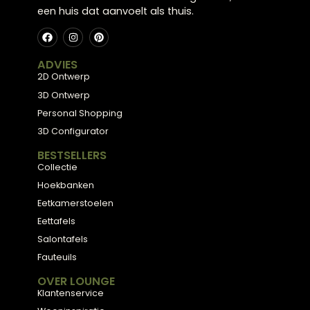
Hoe zorg ik ervoor dat mijn dressoir er niet rommeli
uitziet?
Waar vind ik persoonlijk advies voor mijn
Zwoll
dressoir in
Klaar voor uw
eigen
balans?
Kom langs in onze showroom in Zwolle en laat u
inspireren door onze collectie, of plan een gratis
stijlconsult met een van onze interieurexperts.
Plan een stijlconsult
Bekijk de collectie