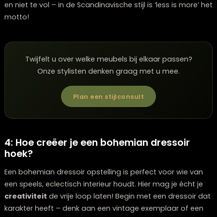
Kleuren
Wit, lichtgrijs,
Zwart, bruin, roest,
pasteltinten
donkere tinten
Materialen
Licht hout, glas,
Donker hout, meta
keramiek, textiel
beton, leer
Accessoires
Planten, kussens,
Vintage lampen,
minimalistische
metalen objecten
kunstwerken
industriële
elementen
Sfeer
Licht, luchtig,
Stoer, robuust,
sereen
authentiek
Voor extra gezelligheid kun je in de winter wat kaarsen
een zachte plaid toevoegen. Houd de compositie luch
en niet te vol – in de Scandinavische stijl is ‘less is mor
motto!