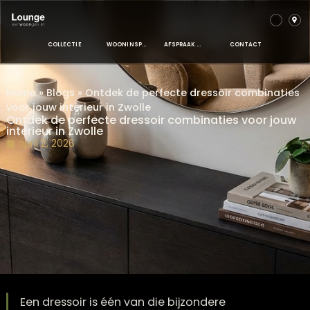
COLLECTIE
WOONINSPIRATIE
AFSPRAAK MAKEN
CONTACT
Home
»
Blogs
»
Ontdek de perfecte dressoir combina
voor jouw interieur in Zwolle
Ontdek de perfecte dressoir combinaties voor j
interieur in Zwolle
april 2, 2026