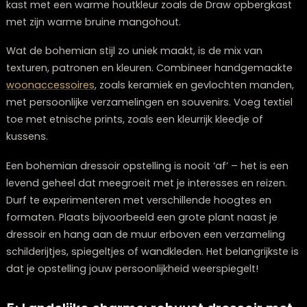
Twijfelt u over welke meubels bij elkaar passen?
Onze stylisten denken graag met u mee.
Plan een stijlconsult
4: Hoe creëer je een bohemian dressoir
hoek?
Een bohemian dressoir opstelling is perfect voor wie 
een speels, eclectisch interieur houdt. Hier mag je écht
creativiteit
de vrije loop laten! Begin met een dressoi
karakter heeft – denk aan een vintage exemplaar of 