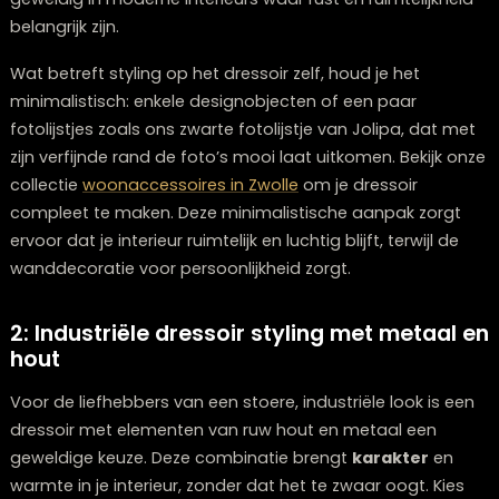
geheim van deze combinatie zit in de
eenvoud
van h
dressoir zelf, waardoor je wanddecoratie echt kan shi
Boven het dressoir creëer je een echte eyecatcher me
statement wanddecoratie. Denk aan een groot kunstw
een opvallende spiegel of een verzameling ingelijste
posters in verschillende formaten. Deze combinatie w
geweldig in moderne interieurs waar rust en ruimtelijk
belangrijk zijn.
Wat betreft styling op het dressoir zelf, houd je het
minimalistisch: enkele designobjecten of een paar
fotolijstjes zoals ons zwarte fotolijstje van Jolipa, dat
zijn verfijnde rand de foto’s mooi laat uitkomen. Bekijk
collectie
woonaccessoires in Zwolle
om je dressoir
compleet te maken. Deze minimalistische aanpak zor
ervoor dat je interieur ruimtelijk en luchtig blijft, terwijl 