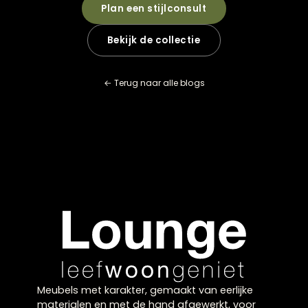
Een dressoir combineert opbergruimte met een
stijlvol oppervlak om jouw persoonlijke interieurstijl
tot uiting te brengen. Het past zich moeiteloos aan
diverse stijlen aan, van minimalistisch tot landelijk, 
is daarmee een echte sfeermaker in je woonkamer
of eetkamer.
Hoe creëer ik een specifieke stijl met mijn dressoir,
bijvoorbeeld industrieel of Scandinavisch?
Welke
bij het stylen
rol
woonaccessoires
en
verlichting
van een
spelen
dressoir?