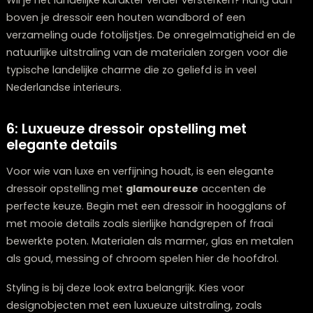
5: Landelijke charme: robuust dressoir 
rustieke elementen
Een landelijke dressoir combinatie brengt
warmte
en
gezelligheid in je interieur. Kies voor een robuust dresso
met een verweerde afwerking of een exemplaar in w
eiken- of dennenhout. De landelijke stijl draait om
natuurlijke materialen en een knusse, uitnodigende
uitstraling.
Accessoires maken hier het verschil: denk aan
handgemaakt keramiek, rieten manden, linnen textiel 
natuurlijke materialen zoals hout en steen. Een verzam
witte vazen of potten in verschillende formaten zorgt
een rustig geheel met voldoende variatie. Ontdek onz
collectie
woonaccessoires in Zwolle
om je landelijke