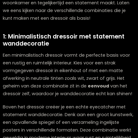
collectie dressoirs in onze
woonwinkel in Zwolle
.
Bij
Lounge Zwolle
merken we dat klanten steeds vaker
zoek zijn naar een dressoir dat niet alleen praktisch is,
maar ook écht iets toevoegt aan hun interieur. Het is
belangrijk dat dit meubel aansluit bij de rest van je
woonkamer en tegelijkertijd een statement maakt. La
we eens kijken naar de verschillende combinaties die j
kunt maken met een dressoir als basis!
1: Minimalistisch dressoir met statemen
wanddecoratie
Een minimalistisch dressoir vormt de perfecte basis v
een rustig en ruimtelijk interieur. Kies voor een strak
vormgegeven dressoir in eikenhout of met een matte
afwerking in neutrale tinten zoals wit, zwart of grijs. He