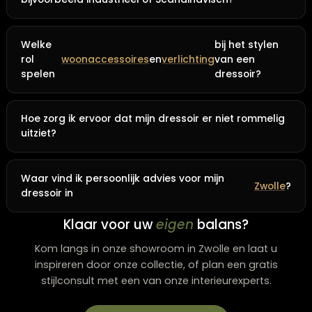
overweldigend werken, terwijl een te klein exemplaar i
grote ruimte verloren kan gaan. Ook de hoogte waaro
accessoires plaatst, maakt veel verschil – creëer
verschillende hoogtes voor een dynamisch effect.
Ben je op zoek naar persoonlijk advies? Onze deskund
medewerkers van
Lounge Zwolle
helpen je graag bij he
vinden van de perfecte dressoir combinatie voor jouw
interieur. In onze
woonwinkel in Zwolle
vind je inspirere
opstellingen en kunnen we samen kijken welke stijl het
beste bij jou past. Kom langs en ontdek alle mogelijk
voor jouw dressoir en andere
meubels
!
Meest gestelde vragen
Wat maakt een dressoir zo veelzijdig in het interieu