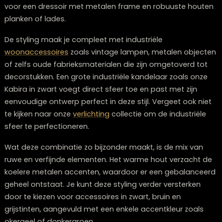
wanddecoratie voor persoonlijkheid zorgt.
2: Industriële dressoir styling met metaa
hout
Voor de liefhebbers van een stoere, industriële look is
dressoir met elementen van ruw hout en metaal een
geweldige keuze. Deze combinatie brengt
karakter
e
warmte in je interieur, zonder dat het te zwaar oogt. Ki
voor een dressoir met metalen frame en robuuste ho
planken of lades.
De styling maak je compleet met industriële
woonaccessoires
zoals vintage lampen, metalen obj
of zelfs oude fabrieksmaterialen die zijn omgetoverd 
decorstukken. Een grote industriële kandelaar zoals o