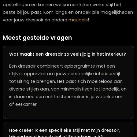
persoonlijke elementen toe, zoals ingelijste foto’s in
elegante lijsten, om te voorkomen dat het geheel te
showroom-achtig wordt.
Jouw persoonlijke dressoir combinatie
samenstellen
Het kiezen van de perfecte dressoir combinatie draait
uiteindelijk om jouw persoonlijke smaak en de bestaa
elementen in je interieur. Begin met het bepalen van je
basisstijl en denk na over de functie van het dressoir in
ruimte. Heb je veel opbergruimte nodig? Of gaat het j
vooral om een mooi stylingobject?
Bij het samenstellen van je eigen dressoir combinatie i
belangrijk om rekening te houden met de verhoudinge
je ruimte. Een groot dressoir in een kleine kamer kan