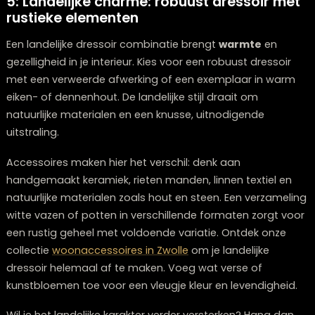
kast met een warme houtkleur zoals de Draw opbergk
met zijn warme bruine mangohout.
Wat de bohemian stijl zo uniek maakt, is de mix van
texturen, patronen en kleuren. Combineer handgema
woonaccessoires
, zoals keramiek en gevlochten man
met persoonlijke verzamelingen en souvenirs. Voeg tex
toe met etnische prints, zoals een kleurrijk kleedje of
kussens.
Een bohemian dressoir opstelling is nooit ‘af’ – het is 
levend geheel dat meegroeit met je interesses en reiz
Durf te experimenteren met verschillende hoogtes en
formaten. Plaats bijvoorbeeld een grote plant naast j
dressoir en hang aan de muur erboven een verzameli
schilderijtjes, spiegeltjes of wandkleden. Het belangrijks
dat je opstelling jouw persoonlijkheid weerspiegelt!