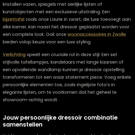
dressoir helemaal af te maken. Voeg wat verse of
kunstbloemen toe voor een vleugje kleur en levendighe
Wil je het landelijke karakter verder versterken? Hang 
boven je dressoir een houten wandbord of een
verzameling oude fotolijstjes. De onregelmatigheid en
natuurlijke uitstraling van de materialen zorgen voor d
typische landelijke charme die zo geliefd is in veel
Nederlandse interieurs.
6: Luxueuze dressoir opstelling met
elegante details
Voor wie van luxe en verfijning houdt, is een elegante
dressoir opstelling met
glamoureuze
accenten de
perfecte keuze. Begin met een dressoir in hoogglans o