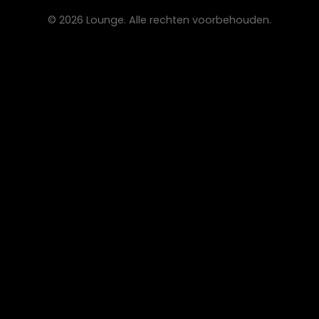
ADVIES
2D Ontwerp
3D Ontwerp
Personal Shopping
3D Configurator
BESTSELLERS
Collectie
Hoekbanken
Eetkamerstoelen
Eettafels
Salontafels
Fauteuils
OVER LOUNGE
Klantenservice