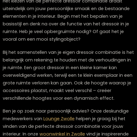
met mooie details zoals sierlijke handgrepen of fraai
bewerkte poten. Materialen als marmer, glas en meta
als goud, messing of chroom spelen hier de hoofdrol.
Styling is bij deze look extra belangrijk. Kies voor
designobjecten met een luxueuze uitstraling, zoals
kristallen vazen, spiegels met sierlijke lijsten of
kunstobjecten met een exclusieve uitstraling. Een
bijzettafel
zoals onze Laurie in zwart, die luxe toevoeg
elke kamer, kan naast het dressoir geplaatst worden 
een complete look. Ook onze
woonaccessoires in Zwol
bieden volop keuze voor een luxe styling.
Verlichting
speelt een cruciale rol in deze stijl. Een set
stijlvolle tafellampjes, kandelaars met lange kaarsen o
een opvallende wandlamp kunnen je dressoir opstelli
transformeren tot een waar statement piece. Voeg e