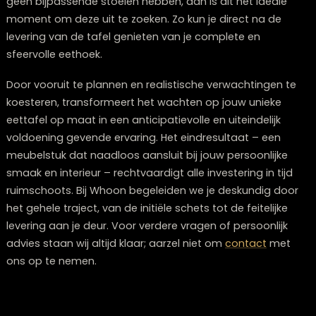
als de tafel voor een specifieke datum, zoals een jubi
of verhuizing, gereed moet zijn. Houd rekening met
minstens 10 weken voor een standaard maatwerk eett
en voorzie extra tijd voor complexe ontwerpen of
gedurende piekperiodes.
Behoud je huidige eettafel totdat de nieuwe is bezorg
tenzij de exacte leverdatum met absolute zekerheid is
vastgesteld. Dit voorkomt dat je onverwachts zonder
eettafel zit bij eventuele vertragingen. Denk intussen n
over de bestemming van je oude tafel: verkoop, donat
opslag.
Bereid je woonruimte voor op de komst van je nieuwe
aanwinst. Controleer nogmaals de afmetingen en zor
voor een vrije doorgang voor de levering. Mocht je no