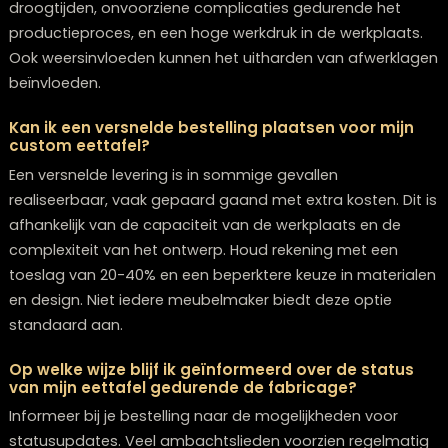
doorgevoerd in de beginfase van de productie, zij he
mogelijke gevolgen voor de levertijd en extra kosten.
Substantiele aanpassingen leiden vaak tot een volled
herstart van het fabricageproces. Het is daarom
essentieel om alle details zorgvuldig te bepalen gedu
de ontwerpfase.
Hoe kan ik de betrouwbaarheid van een
meubelmaker inschatten wat betreft de nakomi
van levertijden?
Onderzoek de ervaringen van eerdere klanten en
raadpleeg online recensies. Een betrouwbare
meubelmaker zal eerlijke inschattingen geven van de
benodigde tijd, regelmatig de status van je bestelling
communiceren en duidelijke afspraken vastleggen in 
contract. Wees kritisch bij onrealistisch snelle beloftes.