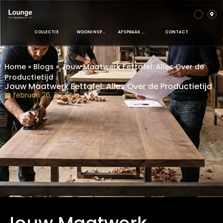
COLLECTIE
WOONINSPIRATIE
AFSPRAAK MAKEN
CONTACT
Home
»
Blogs
»
Jouw Maatwerk Eettafel: Alles Over d
Productietijd
Jouw Maatwerk Eettafel: Alles Over de Productiet
februari 26, 2026