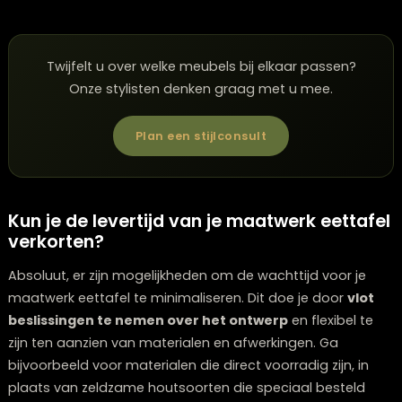
zorgvuldig geselecteerd, geschaafd en met precisie
samengevoegd, waarbij de unieke nerfstructuren en
kleurnuances vakkundig worden behandeld om een
harmonieus geheel te vormen.
Ook de afwerking is tijdrovender. Er zijn vaak meerdere
lagen olie of lak nodig, waarbij elke laag volledig moet
uitharden alvorens de volgende aangebracht kan wor
Hoewel dit proces meer tijd kost, garandeert deze
investering een duurzaam en esthetisch superieur
eindproduct dat vele jaren meegaat.
Twijfelt u over welke meubels bij elkaar passen?
Onze stylisten denken graag met u mee.