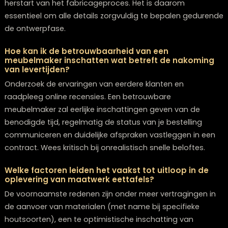
Veelgestelde Vragen
Wat als mijn maatwerk eettafel vertraging oplo
en niet op tijd is voor een belangrijke gebeurteni
Wij streven naar open communicatie over mogelijke
vertragingen en zoeken proactief naar oplossingen. In
geval van onverwachte omstandigheden kunnen we 
tijdelijke oplossing aanbieden of de prioriteit van je
bestelling heroverwegen. Voor cruciale evenementen
adviseren we altijd een veiligheidsmarge van 2-3 weke
je planning op te nemen.
Is het mogelijk om nog aanpassingen te doen a
het ontwerp nadat de productie is gestart?
Beperkte wijzigingen kunnen soms nog worden