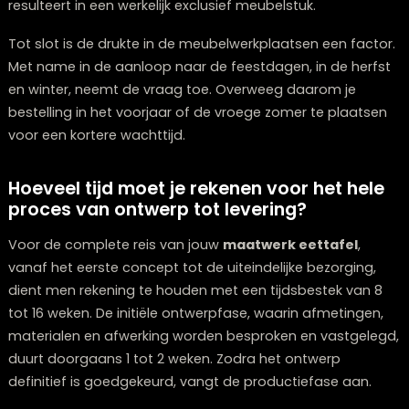
Ook de toegepaste afwerkingsmethode is van invloed
simpele oliebehandeling is rap voltooid, terwijl meerde
laklagen met tussentijdse droogperiodes meer tijd in
beslag nemen. Ambachtelijk vakwerk, zoals freeswerk 
delicate inlegpatronen, verlengt de doorlooptijd, maa
resulteert in een werkelijk exclusief meubelstuk.
Tot slot is de drukte in de meubelwerkplaatsen een fa
Met name in de aanloop naar de feestdagen, in de he
en winter, neemt de vraag toe. Overweeg daarom je
bestelling in het voorjaar of de vroege zomer te plaat
voor een kortere wachttijd.
Hoeveel tijd moet je rekenen voor het he
proces van ontwerp tot levering?
Voor de complete reis van jouw
maatwerk eettafel
,