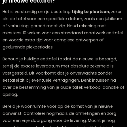
lijnen en standaard afwerkingen zijn sneller te realiser
dan ingewikkelde vormen of specialistische bewerking
Dit doet overigens niets af aan de schoonheid van de
tafel; vaak zijn de meest minimalistische ontwerpen ju
het meest elegant en tijdloos.
Een flexibele houding ten opzichte van de planning en
levermoment kan ook helpen. Door je aan te passen 
minder drukke periodes in de productieplanning, kun j
mogelijk voorrang krijgen. Bovendien is het efficiënt om
keuzes in één keer te maken, in plaats van gaandewe
aanpassingen te willen doorvoeren.
Hoe plan je het beste rond de levertijd 
je nieuwe eettafel?
Het is verstandig om je bestelling
tijdig te plaatsen
, 