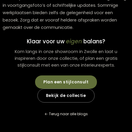
Welke factoren leiden het vaakst tot uitloop in d
oplevering van maatwerk eettafels?
De voornaamste redenen zijn onder meer vertragingen
de aanvoer van materialen (met name bij specifieke
houtsoorten), een te optimistische inschatting van
droogtijden, onvoorziene complicaties gedurende het
productieproces, en een hoge werkdruk in de werkplaa
Ook weersinvloeden kunnen het uitharden van afwerk
beïnvloeden.
Kan ik een versnelde bestelling plaatsen voor mi
custom eettafel?
Een versnelde levering is in sommige gevallen
realiseerbaar, vaak gepaard gaand met extra kosten. D
afhankelijk van de capaciteit van de werkplaats en de
complexiteit van het ontwerp. Houd rekening met een