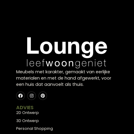
toeslag van 20-40% en een beperktere keuze in mater
en design. Niet iedere meubelmaker biedt deze optie
standaard aan.
Op welke wijze blijf ik geïnformeerd over de stat
van mijn eettafel gedurende de fabricage?
Informeer bij je bestelling naar de mogelijkheden voor
statusupdates. Veel ambachtslieden voorzien regelm
in voortgangsfoto’s of schriftelijke updates. Sommige
werkplaatsen bieden zelfs de gelegenheid voor een
bezoek. Zorg dat er vooraf heldere afspraken worden
gemaakt over de communicatie.
Klaar voor uw
eigen
balans?
Kom langs in onze showroom in Zwolle en laat u
inspireren door onze collectie, of plan een gratis
stijlconsult met een van onze interieurexperts.