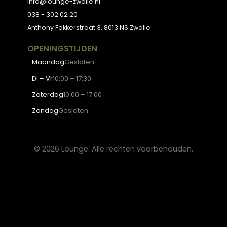
Meubels met karakter, gemaakt van eerlijke
materialen en met de hand afgewerkt, voor
een huis dat aanvoelt als thuis.
ADVIES
2D Ontwerp
3D Ontwerp
Personal Shopping
3D Configurator
BESTSELLERS
Collectie
Hoekbanken
Eetkamerstoelen