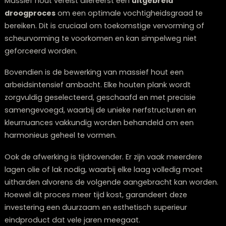
van de bezorging, zodat je nieuwe eettafel precies op
afgesproken moment arriveert, passend binnen jouw
agenda.
Waarom duurt een massief houten eetta
langer dan andere materialen?
De langere productietijd van een massief houten eett
is inherent aan de eigenschappen van het materiaal.
Massief hout vereist allereerst een
uitgebreid
droogproces
om een optimale vochtigheidsgraad te
bereiken. Dit is cruciaal om toekomstige vervorming o
scheurvorming te voorkomen en kan simpelweg niet
geforceerd worden.
Bovendien is de bewerking van massief hout een
arbeidsintensief ambacht. Elke houten plank wordt