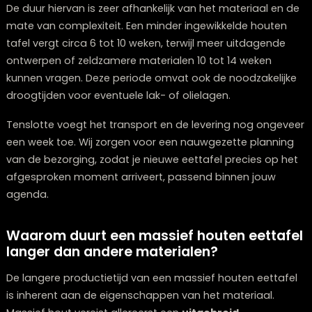
vanaf het eerste concept tot de uiteindelijke bezorgin
dient men rekening te houden met een tijdsbestek va
tot 16 weken. De initiële ontwerpfase, waarin afmeting
materialen en afwerking worden besproken en vastge
duurt doorgaans 1 tot 2 weken. Zodra het ontwerp
definitief is goedgekeurd, vangt de productiefase aan
De duur hiervan is zeer afhankelijk van het materiaal e
mate van complexiteit. Een minder ingewikkelde hout
tafel vergt circa 6 tot 10 weken, terwijl meer uitdagend
ontwerpen of zeldzamere materialen 10 tot 14 weken
kunnen vragen. Deze periode omvat ook de noodzakeli
droogtijden voor eventuele lak- of olielagen.
Tenslotte voegt het transport en de levering nog ong
een week toe. Wij zorgen voor een nauwgezette plann