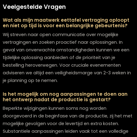
geen bijpassende stoelen hebben, dan is dit het ideal
moment om deze uit te zoeken. Zo kun je direct na de
levering van de tafel genieten van je complete en
sfeervolle eethoek.
Door vooruit te plannen en realistische verwachtingen
koesteren, transformeert het wachten op jouw unieke
eettafel op maat in een anticipatievolle en uiteindelijk
voldoening gevende ervaring. Het eindresultaat – een
meubelstuk dat naadloos aansluit bij jouw persoonlijk
smaak en interieur – rechtvaardigt alle investering in ti
ruimschoots. Bij Whoon begeleiden we je deskundig d
het gehele traject, van de initiële schets tot de feitelijk
levering aan je deur. Voor verdere vragen of persoonlij
advies staan wij altijd klaar; aarzel niet om
contact
me
ons op te nemen.