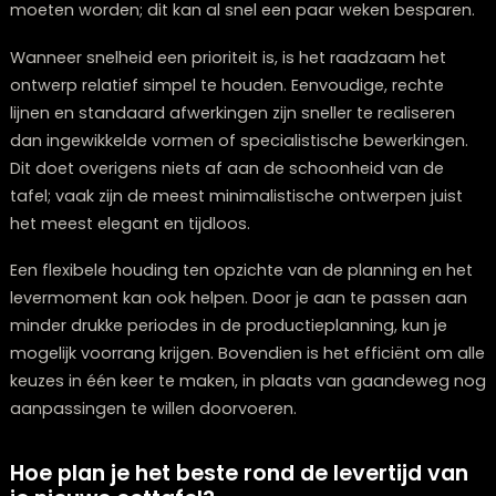
Plan een stijlconsult
Kun je de levertijd van je maatwerk eett
verkorten?
Absoluut, er zijn mogelijkheden om de wachttijd voor j
maatwerk eettafel te minimaliseren. Dit doe je door
vl
beslissingen te nemen over het ontwerp
en flexibel 
zijn ten aanzien van materialen en afwerkingen. Ga
bijvoorbeeld voor materialen die direct voorradig zijn, 
plaats van zeldzame houtsoorten die speciaal bestel
moeten worden; dit kan al snel een paar weken bespa
Wanneer snelheid een prioriteit is, is het raadzaam het
ontwerp relatief simpel te houden. Eenvoudige, rechte