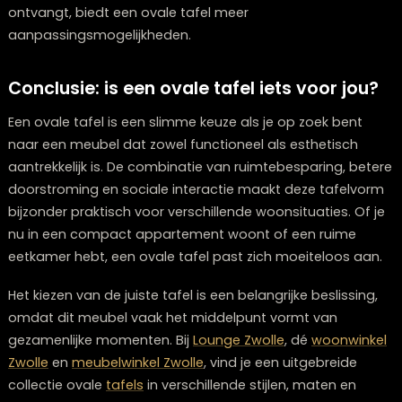
kunnen meer mensen aanschuiven terwijl iedereen
voldoende persoonlijke ruimte behoudt.
Een ronde tafel creëert een intiemere sfeer omdat alle
gasten op gelijke afstand van elkaar zitten. Dit bevord
gesprekken waarbij iedereen betrokken is. Een ovale ta
daarentegen laat meer interactie toe tussen mensen 
tegenover en naast elkaar zitten, wat bij grotere
gezelschappen fijner kan zijn.
Qua ruimtegebruik heeft een ovale tafel het voordeel
je hem tegen een muur kunt plaatsen als dat nodig is,
terwijl een ronde tafel het beste tot zijn recht komt
wanneer hij vrij in de ruimte staat. Dit maakt ovale tafe
flexibeler in verschillende opstellingen.
Voor kleine gezinnen is een ronde tafel vaak voldoend