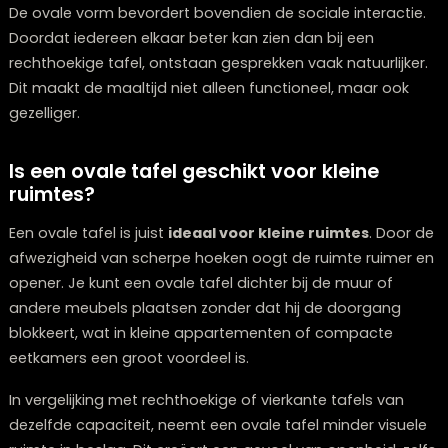
van stoelen. Bij een ovale tafel kun je:
Gemakkelijk een extra stoel bijschuiven wanneer er
onverwacht gasten komen
Stoelen dichter bij elkaar plaatsen aan de ronde uitei
Een
bank
combineren aan één kant van de tafel
De ovale vorm bevordert bovendien de sociale interac
Doordat iedereen elkaar beter kan zien dan bij een
rechthoekige tafel, ontstaan gesprekken vaak natuurlij
Dit maakt de maaltijd niet alleen functioneel, maar oo
gezelliger.
Is een ovale tafel geschikt voor kleine
ruimtes?
Een ovale tafel is juist
ideaal voor kleine ruimtes
. Do
afwezigheid van scherpe hoeken oogt de ruimte ruime