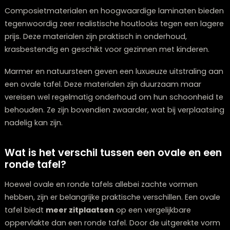
gebruikt, elk met eigen praktische voor- en nadelen.
Massief hout
is veruit het populairste materiaal van
de warme uitstraling, duurzaamheid en tijdloze
aantrekkingskracht. Eiken, noten en esdoorn zijn
veelgebruikte houtsoorten die mooi verouderen en te
een stootje kunnen. Wel kunnen houten tafels gevoelig 
voor vlekken en krassen, dus bescherming met place
is aan te raden.
Glas is een moderne keuze die de ruimte lichter en rui
laat lijken. Een glazen tafelblad creëert een gevoel van
openheid en is gemakkelijk schoon te maken. Het nade
dat vingerafdrukken snel zichtbaar zijn en dat glas mi
warm aanvoelt dan hout.
Composietmaterialen en hoogwaardige laminaten bi