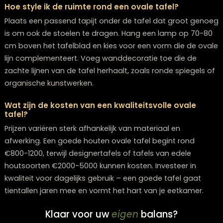
stoelen?
Ja, ovale tafels lenen zich uitstekend voor mix-and-
styling. Je kunt verschillende stoelen aan de lange ka
plaatsen en bijvoorbeeld een bank aan één van de ko
kanten. Zorg wel voor een gemeenschappelijk elemen
zoals kleur, materiaal of stijl om de combinatie
harmonieus te houden.
Welke onderhoudsfouten moet ik vermijden bij e
houten ovale tafel?
Vermijd het gebruik van schurende schoonmaakmidd
en plaats altijd onderzetters onder hete voorwerpen. R
vlekken direct met een vochtige doek en droog daarn
goed af. Gebruik geen overmatig water en behandel 
tafel jaarlijks met geschikte houtvoeding om uitdrogi
scheurtjes te voorkomen.