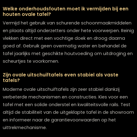
compleet. Voor vragen of meer informatie kun je altijd
contact met ons opnemen.
Frequently Asked Questions
Hoe bepaal ik de juiste maat voor een ovale tafel
mijn ruimte?
Meet eerst je ruimte op en houd minimaal 90-120 cm vr
ruimte rondom de tafel aan voor stoelen en doorgan
Voor 4 personen volstaat een tafel van 120×80 cm, vo
personen kies je voor 160×100 cm. Gebruik masking ta
de vloer om de afmetingen af te bakenen en test hoe
tafel in je ruimte zou passen voordat je koopt.
Kan ik een ovale tafel combineren met verschill