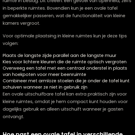
opener. Je kunt een ovale tafel dichter bij de muur of
andere meubels plaatsen zonder dat hij de doorgang
blokkeert, wat in kleine appartementen of compacte
eetkamers een groot voordeel is.
In vergelijking met rechthoekige of vierkante tafels va
dezelfde capaciteit, neemt een ovale tafel minder vis
ruimte in beslag. Dit creëert een gevoel van openheid, 
in beperkte ruimtes. Bovendien kun je een ovale tafel
gemakkelijker passeren, wat de functionaliteit van klei
kamers vergroot.
Voor optimale plaatsing in kleine ruimtes kun je deze t
volgen:
Plaats de langste zijde parallel aan de langste muur
Kies voor lichtere kleuren die de ruimte optisch vergro