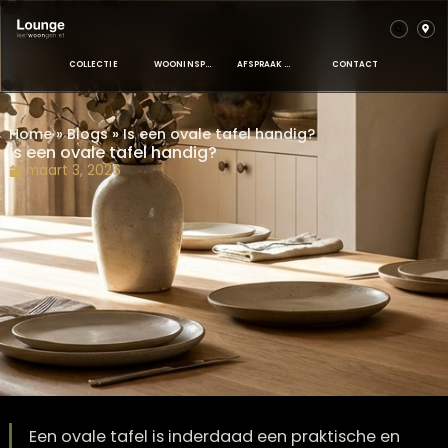
COLLECTIE
WOONINSPIRATIE
AFSPRAAK MAKEN
CONTACT
Home
»
Blogs
»
Is een ovale tafel handig?
Is een ovale tafel handig?
maart 3, 2026