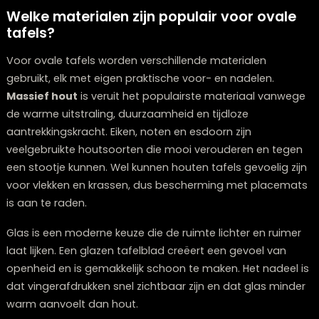
In Scandinavische interieurs past een lichte ovale tafe
natuurlijk hout perfect bij de lichte, natuurlijke esthetie
zachte vorm voegt warmte toe aan de minimalistisch
ruimte zonder overheersend te zijn.
Twijfelt u over welke meubels bij elkaar passen?
Onze stylisten denken graag met u mee.
Plan een stijlconsult
Welke materialen zijn populair voor ova
tafels?
Voor ovale tafels worden verschillende materialen