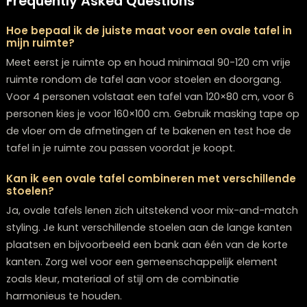
gezamenlijke momenten. Bij
Lounge Zwolle
, dé
woonwi
Zwolle
en
meubelwinkel Zwolle
, vind je een uitgebreide
collectie ovale
tafels
in verschillende stijlen, maten en
materialen. We helpen je graag bij het vinden van de
perfecte tafel die precies past bij jouw interieur en
levensstijl. Voor al je
meubels kopen Zwolle
, zoals een
kopen Zwolle
of een
hoekbank Zwolle
, ben je bij ons a
het juiste adres.
Kom langs in onze showroom om de mogelijkheden t
bekijken en ervaar zelf hoe een ovale tafel jouw
woonruimte kan verrijken. Denk ook aan comfortabele
eetkamerstoelen Zwolle, een prachtig vloerkleed kope
Zwolle, of inspirerende
woonaccessoires Zwolle
om je
interieur af te maken. Met onze expertise en persoonlij
advies maken we samen jouw eetkamer of woonkam