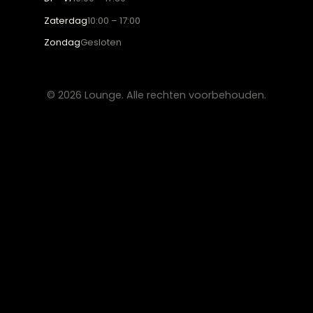
materialen en met de hand afgewerkt, voor
een huis dat aanvoelt als thuis.
ADVIES
2D Ontwerp
3D Ontwerp
Personal Shopping
3D Configurator
BESTSELLERS
Collectie
Hoekbanken
Eetkamerstoelen
Eettafels
Salontafels
Fauteuils