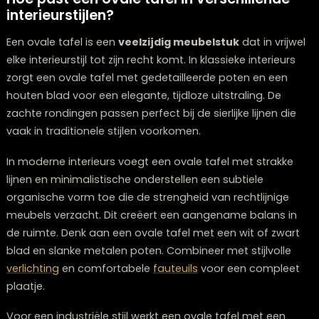
Overweeg een tafel met een centraal onderstel in pla
van hoekpoten voor meer beenruimte
Combineer met armloze stoelen die je onder de tafel 
schuiven wanneer ze niet in gebruik zijn
Een ovale uitschuifbare tafel kan extra praktisch zijn v
kleine ruimtes, omdat je hem compact kunt houden v
dagelijks gebruik en alleen uitschuift wanneer je gaste
ontvangt.
Hoe past een ovale tafel in verschillend
interieurstijlen?
Een ovale tafel is een
veelzijdig meubelstuk
dat in vri
elke interieurstijl tot zijn recht komt. In klassieke interieu
zorgt een ovale tafel met gedetailleerde poten en ee
houten blad voor een elegante, tijdloze uitstraling. De
zachte rondingen passen perfect bij de sierlijke lijnen d