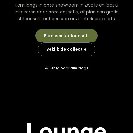
Zijn ovale uitschuiftafels even stabiel als vaste
tafels?
Moderne ovale uitschuiftafels zijn zeer stabiel dankzij
verbeterde mechanismen en constructies. Kies voor e
tafel met een solide onderstel en kwaliteitsvolle rails. 
altijd de stabiliteit van de uitgeklapte tafel in de sho
en informeer naar de garantievoorwaarden op het
uittrekmechanisme.
Hoe style ik de ruimte rond een ovale tafel?
Plaats een passend tapijt onder de tafel dat groot g
is om ook de stoelen te dragen. Hang een lamp op 7
cm boven het tafelblad en kies voor een vorm die de 
lijn complementeert. Voeg wanddecoratie toe die de
zachte lijnen van de tafel herhaalt, zoals ronde spiege
organische kunstwerken.