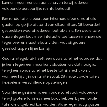
tegenwoordig zeer realistische houtlooks tegen een l
prijs. Deze materialen zijn praktisch in onderhoud,
krasbestendig en geschikt voor gezinnen met kinderen
Marmer en natuursteen geven een luxueuze uitstralin
een ovale tafel. Deze materialen zijn duurzaam maar
vereisen wel regelmatig onderhoud om hun schoonhe
behouden. Ze zijn bovendien zwaarder, wat bij verplaa
nadelig kan zijn.
Wat is het verschil tussen een ovale en 
ronde tafel?
Hoewel ovale en ronde tafels allebei zachte vormen
hebben, zijn er belangrijke praktische verschillen. Een o
tafel biedt
meer zitplaatsen
op een vergelijkbare
oppervlakte dan een ronde tafel. Door de uitgerekte 