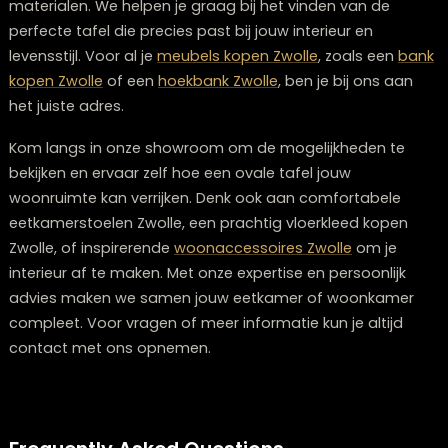
terwijl grotere families meer baat hebben bij een oval
tafel die uitgebreid kan worden. Als je regelmatig gas
ontvangt, biedt een ovale tafel meer
aanpassingsmogelijkheden.
Conclusie: is een ovale tafel iets voor j
Een ovale tafel is een slimme keuze als je op zoek ben
naar een meubel dat zowel functioneel als esthetisch
aantrekkelijk is. De combinatie van ruimtebesparing, b
doorstroming en sociale interactie maakt deze tafel
bijzonder praktisch voor verschillende woonsituaties. O
nu in een compact appartement woont of een ruime
eetkamer hebt, een ovale tafel past zich moeiteloos 
Het kiezen van de juiste tafel is een belangrijke beslissi
omdat dit meubel vaak het middelpunt vormt van