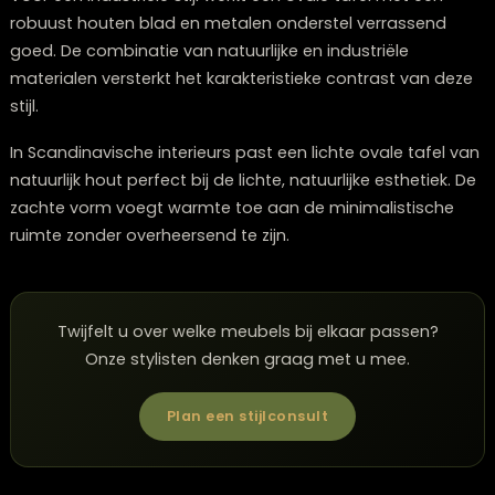
vaak in traditionele stijlen voorkomen.
In moderne interieurs voegt een ovale tafel met strak
lijnen en minimalistische onderstellen een subtiele
organische vorm toe die de strengheid van rechtlijnig
meubels verzacht. Dit creëert een aangename balans 
de ruimte. Denk aan een ovale tafel met een wit of zw
blad en slanke metalen poten. Combineer met stijlvoll
verlichting
en comfortabele
fauteuils
voor een compl
plaatje.
Voor een industriële stijl werkt een ovale tafel met een
robuust houten blad en metalen onderstel verrassen
goed. De combinatie van natuurlijke en industriële
materialen versterkt het karakteristieke contrast van 
stijl.