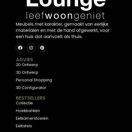
Wat zijn de kosten van een kwaliteitsvolle ovale
tafel?
Prijzen variëren sterk afhankelijk van materiaal en
afwerking. Een goede houten ovale tafel begint rond
€800-1200, terwijl designertafels of tafels van edele
houtsoorten €2000-5000 kunnen kosten. Investeer in
kwaliteit voor dagelijks gebruik – een goede tafel gaa
tientallen jaren mee en vormt het hart van je eetkamer
Klaar voor uw
eigen
balans?
Kom langs in onze showroom in Zwolle en laat u
inspireren door onze collectie, of plan een gratis
stijlconsult met een van onze interieurexperts.
Plan een stijlconsult