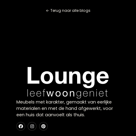
Plaats je tafel niet direct naast radiatoren of andere
warmtebronnen, en vermijd plotselinge
temperatuurwisselingen. Een goed geolied tafelblad i
beter beschermd tegen uitdroging dan onbehandeld 
Wat is de beste manier om een antieke of vinta
houten tafel te onderhouden?
Antieke tafels vereisen extra voorzichtigheid omdat d
oorspronkelijke afwerking mogelijk fragiel is. Gebruik al
zachte, droge doeken voor het afstoffen en vermijd al
vochtige reiniging totdat je zeker weet wat de
oorspronkelijke behandeling was. Raadpleeg bij voork
een meubelrestaurator voor advies over geschikte
onderhoudsmiddelen die de authentieke uitstraling
behouden.
Hoe ga ik om met seizoensgebonden uitzetting 