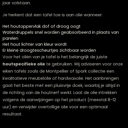
of als je twijfelt, is het verstandig om professioneel ad
in te winnen – wij helpen je bij Lounge Zwolle, dé
interieurwinkel in Zwolle, graag met specifieke vragen 
jouw tafel.
Hoe vaak moet je een houten eettafel in
olie zetten?
De frequentie waarmee je een houten eettafel moet o
hangt af van de houtsoort, gebruiksintensiteit en de
omgevingsfactoren. Voor een eiken eettafel die dageli
gebruikt wordt, is 2-3 keer per jaar oliën meestal
voldoende. Bij minder frequent gebruik kan eenmaal p
jaar volstaan.
Je herkent dat een tafel toe is aan olie wanneer: