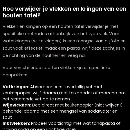
reiniging
Afstoffen
Dagelijks
Zachte, droge doek
Lichte
Wekelijks
Licht vochtige doek m
reiniging
pH-neutrale zeep
Voedende
Maandelijks tot
Houtolie of meubelwa
reiniging
halfjaarlijks
Hoe verwijder je vlekken en kringen van
houten tafel?
Vlekken en kringen op een houten tafel verwijder je me
specifieke methodes afhankelijk van het type vlek. Vo
waterkringen (witte kringen) is een mengsel van olijfol
zout vaak effectief: maak een pasta, wrijf deze zachtje