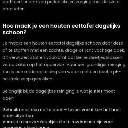
verzorging. Een
eiken tafel
, zoals onze populaire
Eettaf
Spark of Montpellier collectie
, heeft andere behoeften
bijvoorbeeld een tafel van noten- of kersenhout. Mass
eikenhout, waar wij bij Lounge Zwolle, dé meubelwinkel 
Zwolle, veel mee werken, is relatief onderhoudsarm m
profiteert enorm van periodieke verzorging met de jui
producten.
Hoe maak je een houten eettafel dagelij
schoon?
Je maakt een houten eettafel dagelijks schoon door 
af te stoffen met een zachte, droge of licht vochtige 
Dit verwijdert stof en voorkomt dat kleine deeltjes kra
veroorzaken op het oppervlak. Voor een grondiger rein
kun je een milde oplossing van water met een beetje 