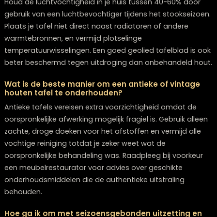
De keuze voor olie of was hangt af van je houtsoort e
huidige afwerking. Voor eiken tafels raden we hardwax
aan, terwijl zachte houtsoorten vaak beter reageren 
teak- of lijnzaadolie. Controleer altijd eerst de originel
afwerking van je tafel – gelakte tafels hebben andere
producten nodig dan geolied hout. Bij twijfel kun je het
beste contact opnemen met de leverancier voor speci
advies.
Wat moet ik doen als mijn houten tafel wit verkle
na het schoonmaken?
Witte verkleuring ontstaat meestal door te veel vocht
in het hout is getrokken. Stop direct met nat reinigen 
laat de tafel volledig drogen in een goed geventileerd
ruimte. Vaak trekt de verkleuring vanzelf weg binnen 
uur. Als dit niet helpt, kun je proberen de tafel voorzich