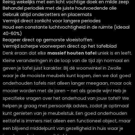
kras; de natuurlijke oliën en kleurstoffen vullen de kras
Deuken
: Leg een vochtige theedoek op de deuk en dr
voorzichtig met een warm strijkijzer; het hout zwelt en
deuk komt omhoog
Diepere krassen
: Vul met een
kleurmatching
waspotlood
of houtvuller in de juiste tint
Afgebladderde lak
: Schuur het gebied licht, breng n
lak aan in dunne lagen
Voor ernstigere beschadigingen aan tafels uit onze
collecties, zoals onze Eettafel Spark of Montpellier seri
je altijd contact met ons opnemen voor professioneel
advies. We kunnen je helpen met kleur-matching of
onderdelen voor reparatie die perfect passen bij jouw
specifieke tafel.
Wat kun je doen om je houten eettafel i
topconditie te houden?