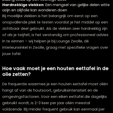
de richting van de houtnerf en veeg na.
Voor verschillende soorten vlekken zijn er specifieke
aanpakken:
Vetkringen
: Absorbeer eerst overtollig vet met
keukenpapier, wrijf daarna met talkpoeder of maïzen
het resterende vet op te nemen
Wijnvlekken
: Dep direct met keukenpapier (niet wrijve
behandel daarna met een mengsel van sodawater e
zout
Inktvlekken
: Probeer voorzichtig met wat tandpasta 
baking soda op een vochtige doek
Hardnekkige vlekken
: Een mengsel van gelijke delen 
azijn en olijfolie kan wonderen doen
Bij moeilijke vlekken is het belangrijk om eerst op een
onopvallende plek te testen voordat je het middel op
zichtbaar deel gebruikt. Als de vlekken zeer hardnekkig 