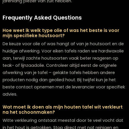
Om je houten eettafel in topconditie te houden, is een
combinatie van dagelijkse zorg en periodiek onderho
essentieel. Door consequent de juiste verzorgingsrouti
volgen, zal je tafel jarenlang mooi blijven en zelfs mooi
worden met de tijd.
De belangrijkste onderhoudstips op een rij:
Stof dagelijks af met een zachte, droge doek
Reinig wekelijks met een licht vochtige doek en milde 
Behandel periodiek met de juiste houtvoedende olie
Gebruik altijd onderzetters en placemats
Vermijd direct zonlicht voor langere periodes
Houd een constante luchtvochtigheid in de ruimte (id
40-60%)
Reageer direct op gemorste vloeistoffen
Vermijd scherpe voorwerpen direct op het tafelblad
Denk eraan dat elke
massief houten tafel
uniek is en 