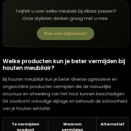
Het houtoppervlak dof of droog oogt
Waterdruppels snel worden geabsorbeerd in plaats v
parelen
Het hout lichter van kleur wordt
Er kleine droogtescheurtjes zichtbaar worden
Voor het oliën van je tafel is het belangrijk de juiste
houtspecifieke olie
te gebruiken. Wij adviseren voor 
eiken tafels zoals de Montpellier of Spark collectie een
kwalitatieve meubelolie of hardwaxolie. Het aanbreng
gaat het beste met een pluisvrije doek, waarbij je altijd
de richting van de houtnerf werkt. Laat de olie intrekke
volgens de aanwijzingen op het product (meestal 8-1
uur) en verwijder overtollige olie voor een optimaal
resultaat.
Twijfelt u over welke meubels bij elkaar passen?