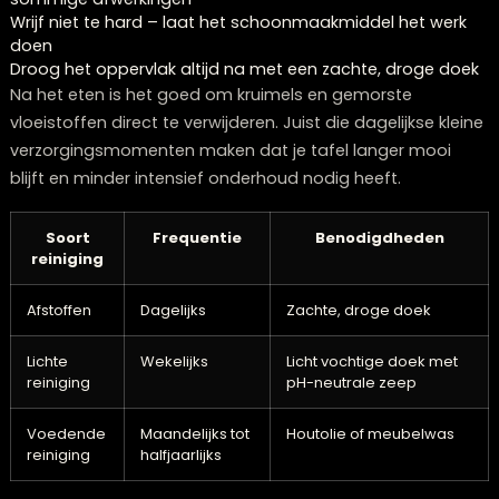
neutrale zeep gebruiken.
Belangrijk bij de dagelijkse reiniging is wat je
niet
moet
doen:
Gebruik nooit een natte doek – teveel vocht kan het h
doen uitzetten
Vermijd microvezeldoekjes die te ruw kunnen zijn voor
sommige afwerkingen
Wrijf niet te hard – laat het schoonmaakmiddel het w
doen
Droog het oppervlak altijd na met een zachte, droge 
Na het eten is het goed om kruimels en gemorste
vloeistoffen direct te verwijderen. Juist die dagelijkse k
verzorgingsmomenten maken dat je tafel langer moo
blijft en minder intensief onderhoud nodig heeft.
Soort
Frequentie
Benodigdheden