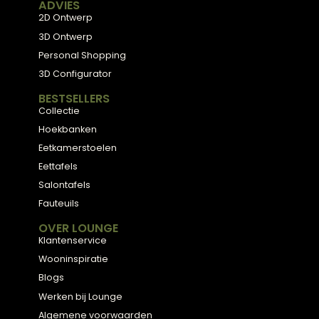
krimp van mijn houten tafel?
Seizoensgebonden beweging is normaal bij massief h
– tafels kunnen tot enkele millimeters uitzetten in voc
periodes en krimpen bij droge lucht. Accepteer dit als
natuurlijk gedrag en forceer nooit uitschuifbare delen 
klemmen door seizoensinvloeden. Zorg voor een stabi
binnenklimaat en geef het hout tijd om zich aan te p
na verhuizing of grote klimaatveranderingen.
Klaar voor uw
eigen
balans?
Kom langs in onze showroom in Zwolle en laat u
inspireren door onze collectie, of plan een gratis
stijlconsult met een van onze interieurexperts.
Plan een stijlconsult