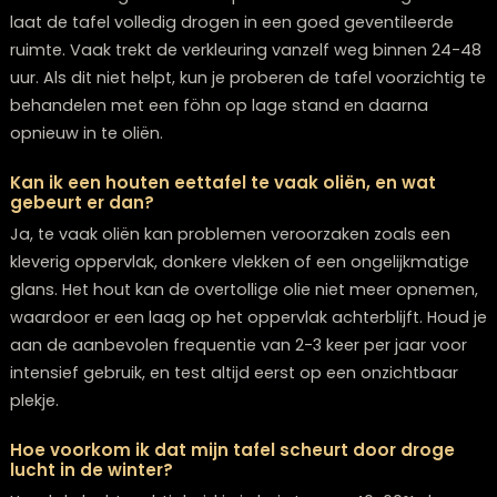
Kleine veranderingen in de loop van de tijd zijn normaa
geven je tafel juist karakter. Bij dé woonwinkel in Zwolle
waar je de mooiste meubels kunt kopen, zien we dat 
onderhouden tafels niet alleen langer meegaan, maa
mooier worden met de jaren – net als goede wijn! Heb
specifieke vragen over het onderhoud van jouw tafel
helpen je graag met persoonlijk advies, zodat je opti
kunt genieten van je meubelstuk. Een goed onderhou
eettafel is immers niet alleen een functioneel object,
een blijvend middelpunt van gezelligheid in huis waar j
jarenlang plezier van zult hebben.
Frequently Asked Questions
Hoe weet ik welk type olie of was het beste is vo
mijn specifieke houtsoort?