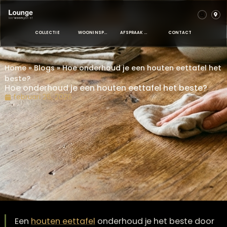
COLLECTIE
WOONINSPIRATIE
AFSPRAAK MAKEN
CONTACT
Home
»
Blogs
»
Hoe onderhoud je een houten eettafe
beste?
Hoe onderhoud je een houten eettafel het beste
februari 26, 2026