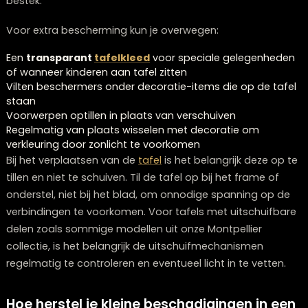
Universele
Niet specifiek
Houtsoor
meubeloliën
afgestemd op jouw
specifie
houtsoort
olie
Vermijd ook
directe warmtebronnen
zoals hete pan
of borden direct op tafel te plaatsen. De hitte kan de
beschermende laag beschadigen en permanente kri
of vlekken achterlaten. Gebruik altijd onderzetters en
placemats om je tafel te beschermen tegen hitte en
vocht.
Hoe bescherm je een houten tafel tegen
krassen en slijtage?
Je beschermt een houten tafel tegen krassen en slijt
door preventieve maatregelen te nemen in het dagelij
gebruik. Onderzetters voor glazen en warme borden zi