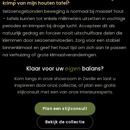
behandelen met een föhn op lage stand en daarna
opnieuw in te oliën.
Kan ik een houten eettafel te vaak oliën, en wat
gebeurt er dan?
Ja, te vaak oliën kan problemen veroorzaken zoals ee
kleverig oppervlak, donkere vlekken of een ongelijkmat
glans. Het hout kan de overtollige olie niet meer opne
waardoor er een laag op het oppervlak achterblijft. Ho
aan de aanbevolen frequentie van 2-3 keer per jaar v
intensief gebruik, en test altijd eerst op een onzichtba
plekje.
Hoe voorkom ik dat mijn tafel scheurt door drog
lucht in de winter?
Houd de luchtvochtigheid in je huis tussen 40-60% do
gebruik van een luchtbevochtiger tijdens het stooksei