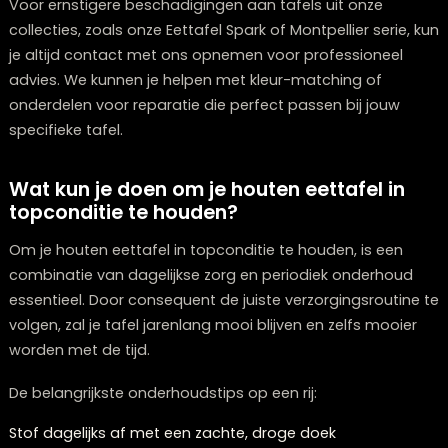
delen zoals sommige modellen uit onze Montpellier
collectie, is het belangrijk de uitschuifmechanismen
regelmatig te controleren en eventueel licht in te vette
Hoe herstel je kleine beschadigingen in 
houten tafel?
Kleine beschadigingen in een houten tafel herstel je v
eenvoudig met huismiddelen en de juiste technieken. 
oppervlakkige krasjes werkt het inwrijven met een men
van olijfolie en azijn vaak wonderwel, dit voedt het hou
maakt lichte krassen minder zichtbaar.
Voor verschillende soorten beschadigingen zijn er
specifieke oplossingen:
Ondiepe krassen
: Wrijf een walnoot of walnotenolie i