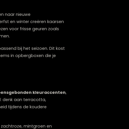
lijvende kamerplanten die weinig licht nodig
en perfect om kleur en leven in huis te
bloemen.
, bij het zoeken naar nieuwe
feer. In de herfst en winter creëren kaarsen
mer kun je kiezen voor frisse geuren zoals
t seizoensbloemen.
ijsten om, passend bij het seizoen. Dit kost
nsgebonden items in opbergboxen die je