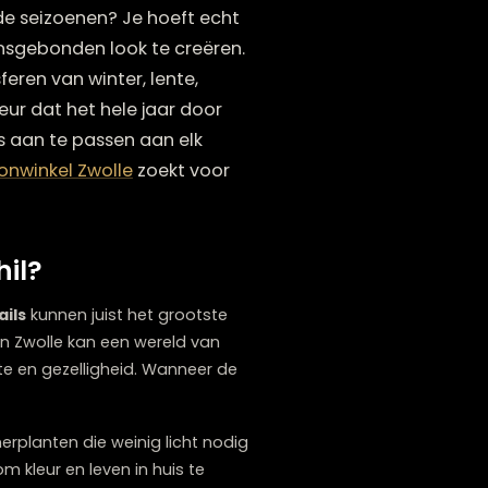
Ieder seizoen brengt zijn eigen sfeer
anderen met de seizoenen? Je hoeft echt
isse, seizoensgebonden look te creëren.
sselende sferen van winter, lente,
isch interieur dat het hele jaar door
mte moeiteloos aan te passen aan elk
e nu een
woonwinkel Zwolle
zoekt voor
je graag.
 verschil?
kleinste details
kunnen juist het grootste
loerkleed kopen Zwolle kan een wereld van
ont voor warmte en gezelligheid. Wanneer de