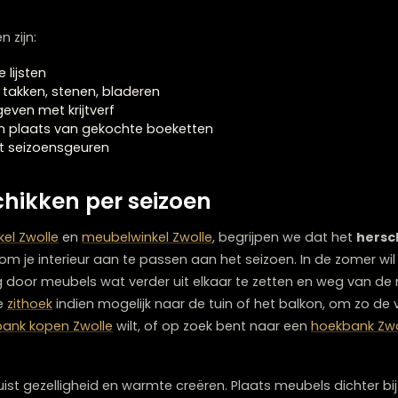
eur hoeft niet duur te zijn. Er zijn talloze
budget-vrien
randeren. Een van de meest kosteneffectieve manieren 
enk aan herfstbladeren in een mooie vaas, dennenappels 
randwandeling voor de zomer.
limme strategie. Kijk eens kritisch naar wat je al hebt
 Die rode vaas uit de kast kan perfect zijn voor de winter
ommelmarkten zijn goudmijnen voor betaalbare seizoens
uwprijs. Let vooral op textiel, kleine
woonaccessoires Zw
zijn.
ideeën zijn:
taande lijsten
uiken: takken, stenen, bladeren
leur geven met krijtverf