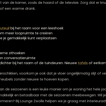
 tuin in plaats van gekochte boeketten
ers met seizoensgeuren
erschikken per seizoen
ieurwinkel Zwolle
en
meubelwinkel Zwolle
, begrijpen we d
er is om je interieur aan te passen aan het seizoen. In 
indeling door meubels wat verder uit elkaar te zetten e
 Richt je
zithoek
indien mogelijk naar de tuin of het balk
nieuwe
bank kopen Zwolle
wilt, of op zoek bent naar een
h
rschil.
il je juist gezelligheid en warmte creëren. Plaats meubels
le punt van de kamer, zoals de haard of de televisie. Zo
n boek of een warme drank.