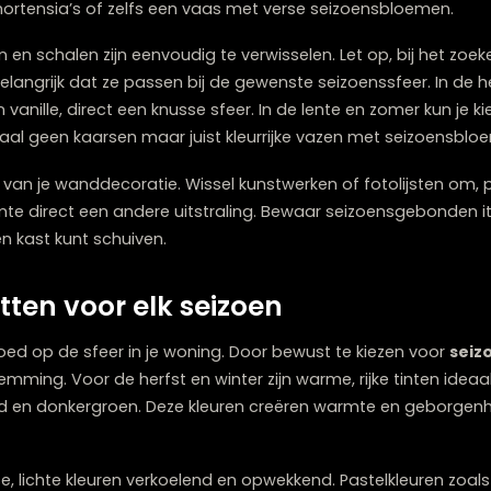
rstappen op lichtere stoffen in frissere kleuren.
zoensmarkeerders. In de winter kun je kiezen voor groenb
 of ZZ-planten. In de lente en zomer zijn bloeiende plant
eën, hortensia’s of zelfs een vaas met verse seizoens
 vazen en schalen zijn eenvoudig te verwisselen. Let op
s het belangrijk dat ze passen bij de gewenste seizoenss
eel en vanille, direct een knusse sfeer. In de lente en zo
fs helemaal geen kaarsen maar juist kleurrijke vazen me
assen van je wanddecoratie. Wissel kunstwerken of fotol
je ruimte direct een andere uitstraling. Bewaar seizoe
f in een kast kunt schuiven.
aletten voor elk seizoen