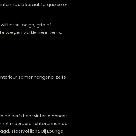
en voor
seizoensgebonden kleuraccenten
,
 tinten ideaal: denk aan terracotta,
n geborgenheid tijdens de koudere
lkleuren zoals zachtroze, mintgroen en
 helderdere tinten zoals koraal, turquoise en
eutraal met wittinten, beige, grijs of
enten toe te voegen via kleinere items:
n. Zo blijft je interieur samenhangend, zelfs