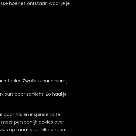
at het
herschikken van je meubels
een
de zomer wil je vaak meer ruimte, licht en
n weg van de ramen, zodat er meer
on, om zo de verbinding met buiten te
oekbank Zwolle
die perfect past, een slimme
 dichter bij elkaar voor meer intimiteit. Richt
rg dat er knusse hoekjes ontstaan waar je je