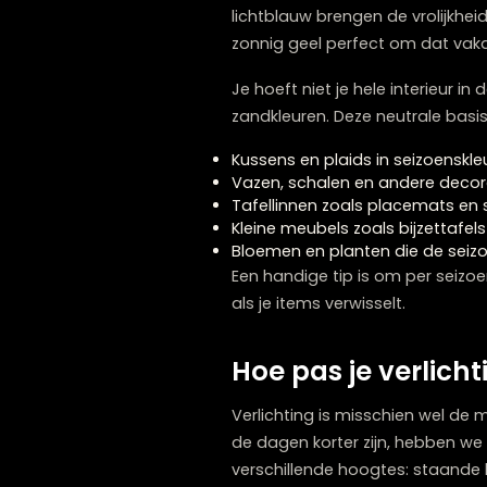
Kleuren hebben een enorme
creëer je moeiteloos de ju
mosterdgeel, diep bordea
maanden.
In de lente en zomer werke
lichtblauw brengen de vrol
zonnig geel perfect om da
Je hoeft niet je hele inter
zandkleuren. Deze neutral
Kussens en plaids in seizo
Vazen, schalen en andere
Tafellinnen zoals placema
Kleine meubels zoals bijze
Bloemen en planten die d
Een handige tip is om per s