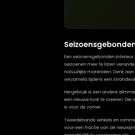
Gebruik dimbare lampen o
Plaats in de winter extra
Zorg in de zomer voor luc
Experimenteer met gekleu
Verplaats vloer- en tafel
Seizoensgebon