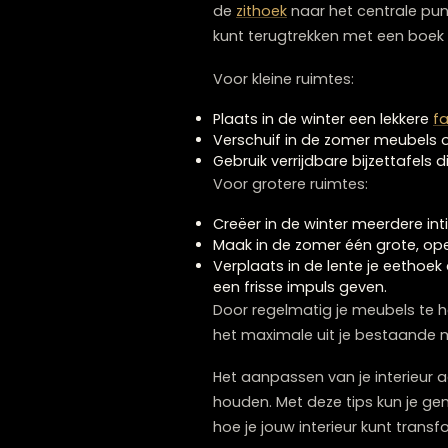
Seizoensbloemen uit eigen
Zelfgemaakte geurspreid
Meubels slim h
Bij Lounge Zwolle, dé
inter
verrassend effectieve mani
lucht. Creëer een opener 
luchtcirculatie mogelijk is.
versterken. Of je nu een 
opstelling maakt al veel ve
In de winter daarentegen, w
de
zithoek
naar het centra
kunt terugtrekken met ee
Voor kleine ruimtes: