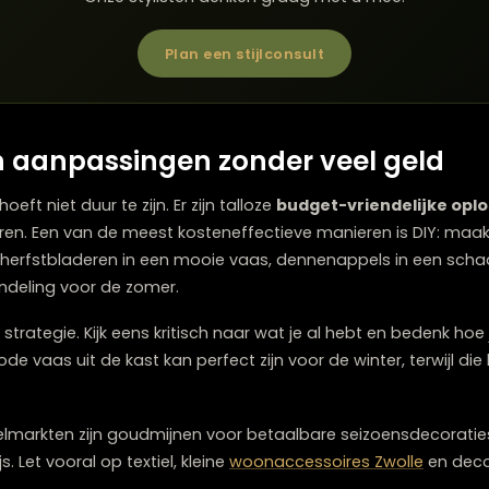
m de lichtsterkte aan te passen aan het seizoen
 tafellampen voor meer knusse hoekjes
htige, lichte lampenkappen
rd licht via gekleurde LED-lampen of lampenkappen
lampen naar andere posities bij seizoenswisselingen
Twijfelt u over welke meubels bij elkaar p
Onze stylisten denken graag met u me
Plan een stijlconsult
den aanpassingen zonder veel 