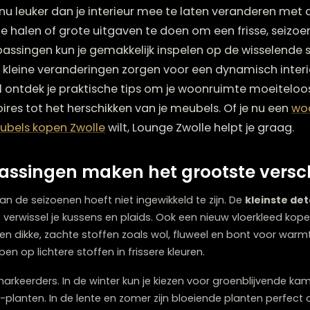
ebonden veranderingen aanbrengen in je interieur? 
is er nu leuker dan je interieur mee te laten ver
rhoop te halen of grote uitgaven te doen om een fr
aanpassingen kun je gemakkelijk inspelen op de wi
t deze kleine veranderingen zorgen voor een dynam
dit artikel ontdek je praktische tips om je woonrui
ccessoires tot het herschikken van je meubels. Of j
eke
meubels kopen Zwolle
wilt, Lounge Zwolle helpt 
anpassingen maken het grootste
ieur aan de seizoenen hoeft niet ingewikkeld te zijn. De
extiel: verwissel je kussens en plaids. Ook een nieuw v
er zorgen dikke, zachte stoffen zoals wol, fluweel en b