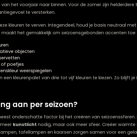
 invloed op de sfeer in je woning. Door bewust te kiez
iste stemming. Voor de herfst en winter zijn warme, rijke
uxrood en donkergroen. Deze kleuren creëren warmte e
n frisse, lichte kleuren verkoelend en opwekkend. Paste
ijkheid van het voorjaar naar binnen. Voor de zomer zijn
t vakantiegevoel te versterken.
ieur in deze kleuren te verven. Integendeel, houd je basis n
e basis maakt het gemakkelijk om seizoensgebonden acc
enskleuren
 decoratieve objecten
ts en servetten
ttafels of poefjes
e seizoenskleur weerspiegelen
eizoen een kleurenpalet van drie tot vijf kleuren te kieze