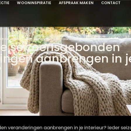
COLLECTIE
WOONINSPIRATIE
AFSPRAAK MAKEN
C
un je seizoensgebonden veranderingen aanbrengen in je inter
n je seizoensgebon
eringen aanbrengen 
ur?