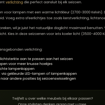
ichting aan per seizoen?
el de meest onderschatte factor bij het creëren van seiz
bben we meer
kunstlicht
nodig, maar ook meer sfeer. Cr
aande lampen, tafellampen en kaarsen zorgen samen voor
ssortiment
verlichting
die perfect aansluit bij elk seizoen.
 kiezen voor lampen met een warme lichtkleur (2700-3000
ligheid. Voeg extra sfeerlichtjes toe zoals kerstverlicht
aanbreken, wil je juist het natuurlijke daglicht maxima
t zonlicht. Kies in deze seizoenen voor iets koeler licht
r seizoensgebonden verlichting: