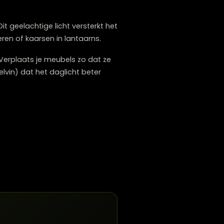
oenssferen. In de herfst en winter, wanneer
eëer warmte met meerdere lichtbronnen op
 een gelaagd, sfeervol licht. Bij Lounge
 Kelvin). Dit geelachtige licht versterkt het
ing, lichtsnoeren of kaarsen in lantaarns.
al benutten. Verplaats je meubels zo dat ze
 (3500-4000 Kelvin) dat het daglicht beter