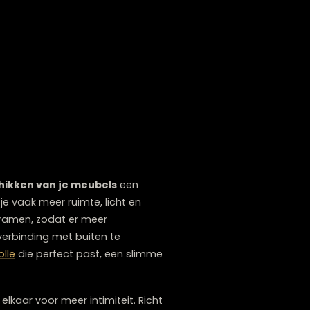
delijke oplossingen
om je huis met de
is DIY: maak zelf seizoensdecoraties van
in een schaal voor de winter, of schelpen
 en bedenk hoe je items kunt combineren om
, terwijl die lichte linnen kussenhoes ideaal
decoraties. Je vindt er vaak unieke items
olle
en decoratieve objecten die