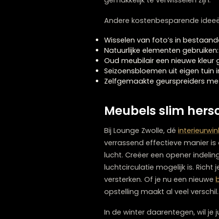
Een seizoensgebonden interi
seizoenen mee te laten ve
natuurlijke materialen. D
verzameld tijdens een st
Hergebruik is een andere s
een nieuwe look te creëren.
is voor de zomer.
Tweedehands winkels en r
voor een fractie van de nie
gemakkelijk te verwisselen 
Andere kostenbesparende 
Wisselen van foto’s in bes
Natuurlijke elementen gebr
Oud meubilair een nieuwe k