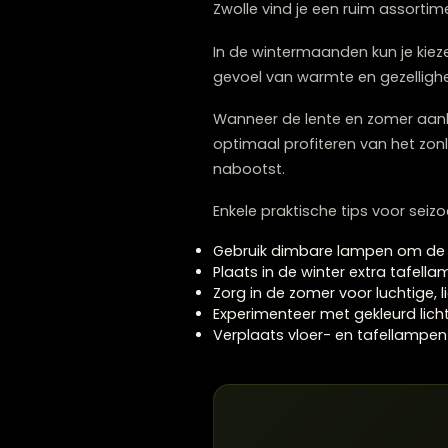
als je items verwisselt.
Hoe pas je verl
Verlichting is misschien w
de dagen korter zijn, he
verschillende hoogtes: st
Zwolle vind je een ruim a
In de wintermaanden kun je
gevoel van warmte en gezel
Wanneer de lente en zomer 
optimaal profiteren van he
nabootst.
Enkele praktische tips voo