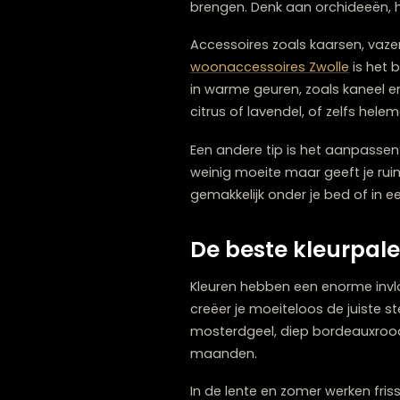
lente aanbreekt, kun je ove
Planten zijn geweldige sei
hebben, zoals sanseveria’s
brengen. Denk aan orchide
Accessoires zoals kaarsen,
woonaccessoires Zwolle
i
in warme geuren, zoals kan
citrus of lavendel, of zel
Een andere tip is het aanp
weinig moeite maar geeft 
gemakkelijk onder je bed o
De beste kleurp