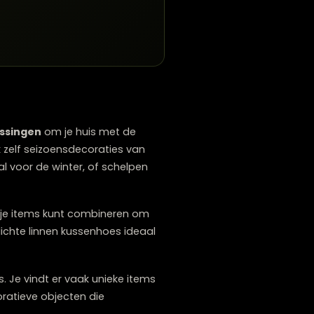
assen?
e.
geld