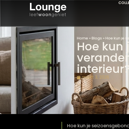
Home
»
Blogs
»
Hoe k
Hoe ku
verand
interie
maart 3, 2026