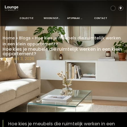
COLLECTIE
WOONINSPIRATIE
AFSPRAAK MAKEN
CONTACT
Home
»
Blogs
»
Hoe kies je meubels die ruimtelijk we
in een klein appartement?
Hoe kies je meubels die ruimtelijk werken in een k
appartement?
maart 3, 2026