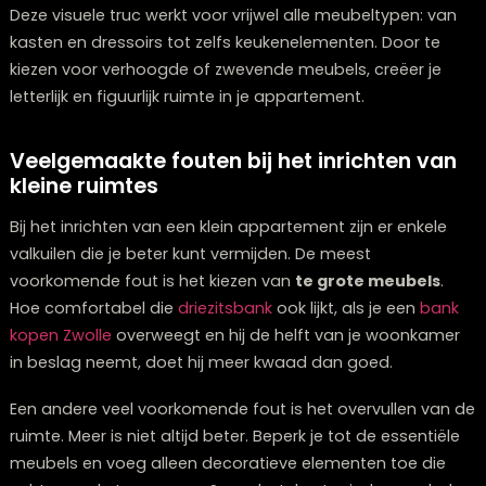
beslag, waardoor de vloer doorloopt en de ruimte gro
lijkt. Dit creëert niet alleen een moderne uitstraling, ma
maakt ook schoonmaken eenvoudiger.
Als wandmontage geen optie is, kies dan voor meube
poten. Een
bank
of bed op hoge, slanke poten laat m
vloer zien dan modellen die direct op de grond staan.
meer vloer zichtbaar is, hoe ruimer de kamer oogt.
Ook een verhoogd bed biedt uitkomst in een kleine
slaapkamer. Een hoogslaper of een bed met opbergl
eronder benut de verticale ruimte optimaal en creëert
extra opbergruimte zonder extra vloeroppervlak te
gebruiken.
Deze visuele truc werkt voor vrijwel alle meubeltypen: 
kasten en dressoirs tot zelfs keukenelementen. Door t