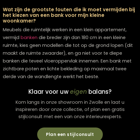
Hoe voorkom ik dat mijn kleine appartement
rommelig oogt ondanks beperkte opbergruimte
Volg de regel: alles moet een vaste plek hebben. Inves
in slimme opbergoplossingen zoals manden onder
zwevende meubels, gebruik verticale ruimte met
wandplanken, en kies voor gesloten opbergsystemen.
Ruim dagelijks 10 minuten op en houd je aan de ‘één er
één eruit’ regel bij nieuwe aankopen.
Welke verlichtingstips maken mijn kleine ruimte
groter?
Gebruik meerdere
verlichting
sbronnen op verschillend
hoogtes in plaats van één centrale lamp. Plaats spieg
tegenover ramen om natuurlijk licht te verdubbelen, ki
voor LED-strips onder zwevende meubels voor een
zweefeffect, en vermijd zware hanglampen die laag