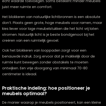
kiezen voor verhoogde of zwevende meubels, creëer j
letterlijk en figuurlijk ruimte in je appartement.
Veelgemaakte fouten bij het inrichten v
kleine ruimtes
Bij het inrichten van een klein appartement zijn er enke
valkuilen die je beter kunt vermijden. De meest
voorkomende fout is het kiezen van
te grote meubel
Hoe comfortabel die
driezitsbank
ook lijkt, als je een
b
kopen Zwolle
overweegt en hij de helft van je woonka
in beslag neemt, doet hij meer kwaad dan goed.
Een andere veel voorkomende fout is het overvullen v
ruimte. Meer is niet altijd beter. Beperk je tot de essent
meubels en voeg alleen decoratieve elementen toe d