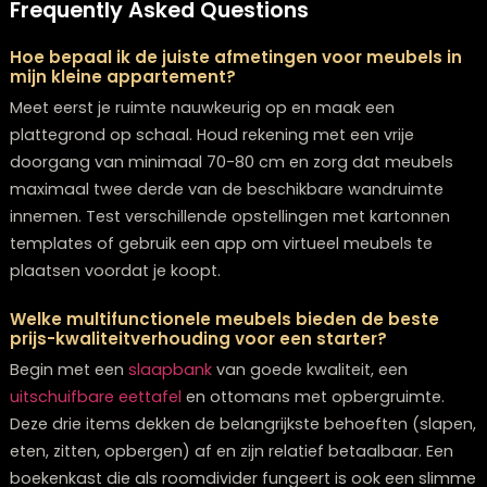
scheiden zonder muren te plaatsen.
Meet je ruimte zorgvuldig op voordat je meubels koop
Maak een plattegrond op schaal en experimenteer m
verschillende opstellingen. Er zijn zelfs apps waarmee j
virtueel meubels kunt plaatsen in je ruimte om te zien
ze passen.
Meubels die ruimtelijk werken in een klein appartement
Door bewuste keuzes te maken in het type, formaat, k
en positionering van je meubels, kun je zelfs de kleinst
ruimte transformeren in een comfortabel en ruimtelijk
appartement. Als dé
woonwinkel Zwolle
en
meubelwin
Zwolle
, biedt
Lounge Zwolle
prachtige meubels die per
passen in jouw compacte woning, zonder dat je hoeft 
leveren op stijl of comfort. Kom langs in onze showro
Zwolle, jouw lokale
interieurwinkel Zwolle
, of bekijk onlin