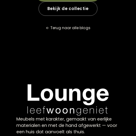
hangen. Warm wit licht (2700-3000K) maakt de ruimt
uitnodigender.
Is het mogelijk om een thuiswerkplek te creëren 
een studio-appartement?
Absoluut! Kies voor een inklapbare wandbureau of ee
smalle console die als bureau kan dienen. Plaats deze 
een raam voor natuurlijk licht en gebruik een kamers
of hoge plant als visuele scheiding. Een kruk die onder
bureau past en dubbelkan functioneren als extra zitple
ideaal voor flexibiliteit.
Wat zijn de grootste fouten die ik moet vermijden
het kiezen van een bank voor mijn kleine
woonkamer?
Meubels die ruimtelijk werken in een klein appartement
vermijd
banken
die breder zijn dan 180 cm in een kleine