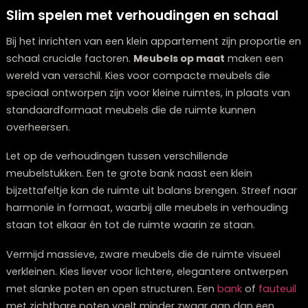
van meer diepte.
Voor een harmonieus effect kun je het beste kiezen v
een beperkt kleurenpalet met maximaal drie hoofdkle
Te veel verschillende kleuren kunnen een kleine ruimte
chaotisch maken. Een monochroom kleurenschema 
verschillende tinten van dezelfde kleur zorgt voor rust 
visuele ruimte.
Slim spelen met verhoudingen en schaa
Bij het inrichten van een klein appartement zijn proport
schaal cruciale factoren.
Meubels op maat
maken ee
wereld van verschil. Kies voor compacte meubels die
speciaal ontworpen zijn voor kleine ruimtes, in plaats 
standaardformaat meubels die de ruimte kunnen