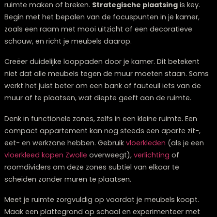
echt waarde toevoegen. Soms betekent minder meub
juist meer ruimte en comfort.
Het blokkeren van natuurlijke lichtbronnen is een absol
don’t. Plaats geen grote, hoge meubels voor ramen, 
kies liever voor lage meubelstukken die het licht vrij lat
stromen. Natuurlijk licht is je beste bondgenoot bij het
creëren van een ruimtelijk gevoel.
Ook het blokkeren van looppaden zorgt voor een
benauwde indruk. Zorg ervoor dat je makkelijk door de
ruimte kunt bewegen zonder obstakels te moeten
ontwijken. Een vrije doorgang van minimaal 70-80
centimeter is ideaal.
Praktische indeling: hoe positioneer je
meubels optimaal?