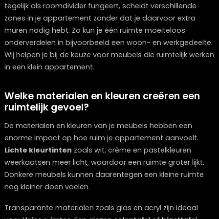
vergroten. Ook ottomans die dienst doen als zitmeube
voetenbank én opbergplek verdienen een plek in je kle
woning.
Kies voor meubels die meerdere doelen dienen zonder
dit ten koste gaat van comfort of stijl. Een boekenkast
tegelijk als roomdivider fungeert, scheidt verschillende
zones in je appartement zonder dat je daarvoor extra
muren nodig hebt. Zo kun je één ruimte moeiteloos
onderverdelen in bijvoorbeeld een woon- en werkgede
Wij helpen je bij de keuze voor meubels die ruimtelijk w
in een klein appartement.
Welke materialen en kleuren creëren ee
ruimtelijk gevoel?
De materialen en kleuren van je meubels hebben een