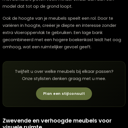
overheersen.
Let op de verhoudingen tussen verschillende
meubelstukken. Een te grote bank naast een klein
bijzettafeltje kan de ruimte uit balans brengen. Streef
harmonie in formaat, waarbij alle meubels in verhoud
staan tot elkaar én tot de ruimte waarin ze staan.
Vermijd massieve, zware meubels die de ruimte visuee
verkleinen. Kies liever voor lichtere, elegantere ontwer
met slanke poten en open structuren. Een
bank
of
fau
met zichtbare poten voelt minder zwaar aan dan een
model dat tot op de grond loopt.
Ook de hoogte van je meubels speelt een rol. Door te
variëren in hoogte, creëer je diepte en interesse zonde
extra vloeroppervlak te gebruiken. Een lage bank