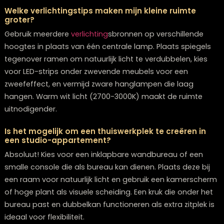
Welke multifunctionele meubels bieden de best
prijs-kwaliteitverhouding voor een starter?
Begin met een
slaapbank
van goede kwaliteit, een
uitschuifbare eettafel
en ottomans met opbergruimte
Deze drie items dekken de belangrijkste behoeften (sl
eten, zitten, opbergen) af en zijn relatief betaalbaar. E
boekenkast die als roomdivider fungeert is ook een s
investering die meteen meerdere problemen oplost.
Kan ik donkere kleuren gebruiken in een klein
appartement zonder dat het benauwd wordt?
Ja, maar gebruik donkere kleuren strategisch als acce
plaats van als hoofdkleur. Kies bijvoorbeeld voor één
donkere muur als focuspunt en houd de rest licht. Do
meubels kunnen wel, maar combineer ze dan met lich
muren en veel verlichting om balans te creëren.