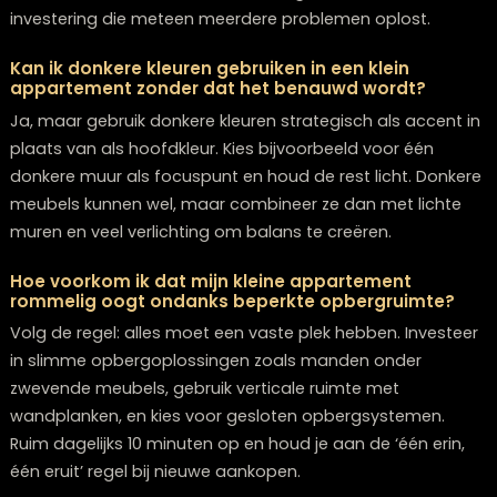
onze collectie voor inspiratie en hulp op maat. Wil je 
meubels kopen Zwolle? We helpen je graag!
Frequently Asked Questions
Hoe bepaal ik de juiste afmetingen voor meubels
mijn kleine appartement?
Meet eerst je ruimte nauwkeurig op en maak een
plattegrond op schaal. Houd rekening met een vrije
doorgang van minimaal 70-80 cm en zorg dat meube
maximaal twee derde van de beschikbare wandruimt
innemen. Test verschillende opstellingen met kartonn
templates of gebruik een app om virtueel meubels te
plaatsen voordat je koopt.