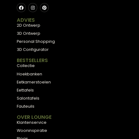
ruimte, kies geen modellen die tot op de grond lopen (
maakt de ruimte zwaarder), en ga niet voor te diepe
banken die teveel vloeroppervlak innemen. Een bank 
zichtbare poten en lichte bekleding op maximaal twe
derde van de wandlengte werkt het beste.
Klaar voor uw
eigen
balans?
Kom langs in onze showroom in Zwolle en laat u
inspireren door onze collectie, of plan een gratis
stijlconsult met een van onze interieurexperts.
Plan een stijlconsult
Bekijk de collectie