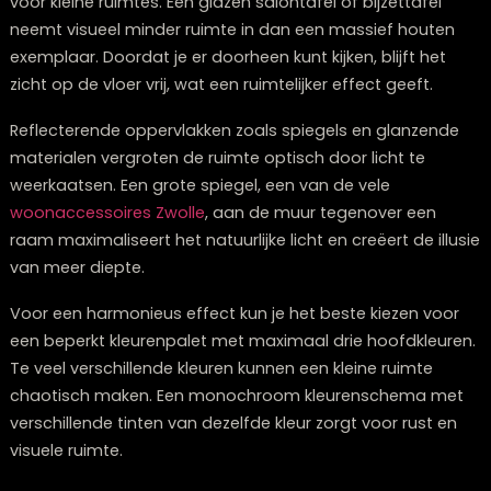
enorme impact op hoe ruim je appartement aanvoelt
Lichte kleurtinten
zoals wit, crème en pastelkleuren
weerkaatsen meer licht, waardoor een ruimte groter lij
Donkere meubels kunnen daarentegen een kleine ruim
nog kleiner doen voelen.
Transparante materialen zoals glas en acryl zijn ideaa
voor kleine ruimtes. Een glazen salontafel of bijzettafel
neemt visueel minder ruimte in dan een massief hout
exemplaar. Doordat je er doorheen kunt kijken, blijft he
zicht op de vloer vrij, wat een ruimtelijker effect geeft.
Reflecterende oppervlakken zoals spiegels en glanze
materialen vergroten de ruimte optisch door licht te
weerkaatsen. Een grote spiegel, een van de vele
woonaccessoires Zwolle
, aan de muur tegenover een
raam maximaliseert het natuurlijke licht en creëert de i