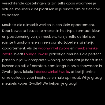
De manier waarop je meubels positioneert, kan een kl
ruimte maken of breken.
Strategische plaatsing
is ke
Begin met het bepalen van de focuspunten in je kame
zoals een raam met mooi uitzicht of een decoratieve
schouw, en richt je meubels daarop.
Creëer duidelijke looppaden door je kamer. Dit beteke
niet dat alle meubels tegen de muur moeten staan. 
werkt het juist beter om een bank of fauteuil iets van 
muur af te plaatsen, wat diepte geeft aan de ruimte.
Denk in functionele zones, zelfs in een kleine ruimte. Ee
compact appartement kan nog steeds een aparte zit
eet- en werkzone hebben. Gebruik
vloerkleden
(als je 
vloerkleed kopen Zwolle
overweegt),
verlichting
of
roomdividers om deze zones subtiel van elkaar te