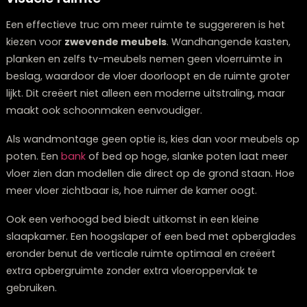
gecombineerd met een hogere boekenkast leidt het 
omhoog, wat een ruimtelijker gevoel geeft.
Twijfelt u over welke meubels bij elkaar passen?
Onze stylisten denken graag met u mee.
Plan een stijlconsult
Zwevende en verhoogde meubels voor
visuele ruimte
Een effectieve truc om meer ruimte te suggereren is h
kiezen voor
zwevende meubels
. Wandhangende kast
planken en zelfs tv-meubels nemen geen vloerruimte 