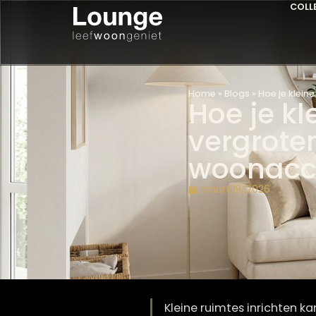
Home
»
Blogs
»
Hoe j
Hoe je
vergro
woona
maart 19, 2026