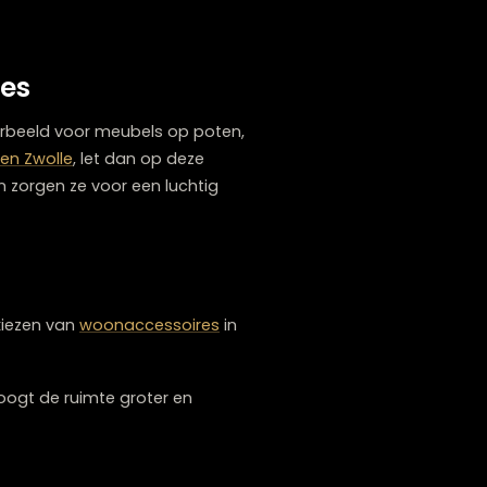
ken een interieur druk. Kies liever voor
 kwaliteit boven kwantiteit.
ratieve opbergdozen, manden of krukjes die
belkeuzes
en. Kies bijvoorbeeld voor meubels op poten,
meubels kopen Zwolle
, let dan op deze
ucturen. Samen zorgen ze voor een luchtig