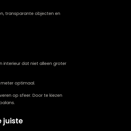
ag met het kiezen van
woonaccessoires
in
ng. Daardoor oogt de ruimte groter en
ls, lichte vazen, transparante objecten en
wordt.