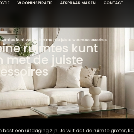
COLLECTIE
WOONINSPIRATIE
AFSPRAAK MAKEN
C
e kleine ruimtes kunt vergroten met de juiste woonaccessoires
 kleine ruimtes kunt
ten met de juiste
ccessoires