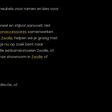
s
creëer je een interieur dat niet alleen groter
ke vierkante meter optimaal.
nder in te leveren op sfeer. Door te kiezen
ortabel en in balans.
 met de juiste
ats geen grote meubels voor ramen en kies voor