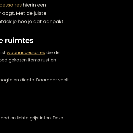
e groter, lichter en rustiger aanvoelt,
len
woonaccessoires
hierin een
n interieur oogt. Met de juiste
deze blog ontdek je hoe je dat aanpakt.
n kleine ruimtes
, zijn het juist
woonaccessoires
die de
st, terwijl goed gekozen items rust en
ken ze licht, hoogte en diepte. Daardoor voelt