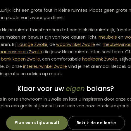
er, groot effect
er kun je groots wonen. Met de juiste
woonaccessoire
ersoonlijk aanvoelt.
m bewuste keuzes, rust en balans. Daardoor benut je el
onaccessoires
kun je kleine ruimtes optisch vergroten zo
 plaatsing en rust in styling voelt je interieur ruim, comf
je kleine ruimtes kunt vergroten
es
van natuurlijk licht een grote fout in kleine ruimtes. Pla
eding in plaats van zware gordijnen.