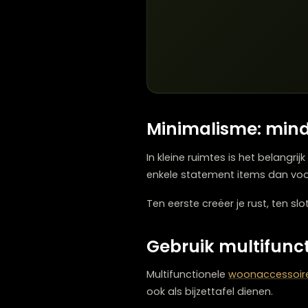
Maak gebruik van de verti
leid je het oog omhoog.
Dit geeft een gevoel van 
ooghoogte en daarboven
Minimalisme: m