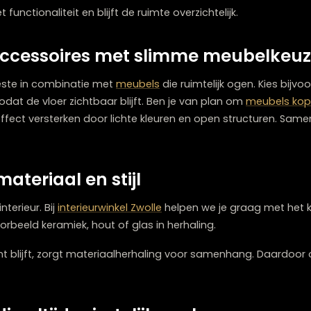
langrijk om bewust te kiezen. Te veel
woonaccessoires
ma
n voor veel kleine decoraties.
ten slotte komt elk item beter tot zijn recht. Kort gezegd:
unctionele accessoires
ssoires
zijn ideaal voor kleine ruimtes. Denk aan deco
 met functionaliteit en blijft de ruimte overzichtelijk.
naccessoires met slimme meu
het beste in combinatie met
meubels
die ruimtelijk og
teuil
, zodat de vloer zichtbaar blijft. Ben je van plan om
n dit effect versterken door lichte kleuren en open str