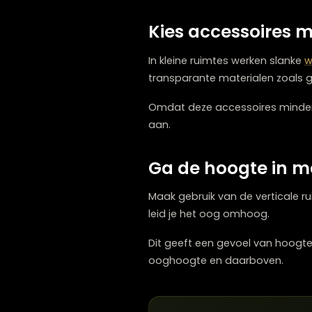
Losse accessoires kunnen 
dienblad of schaal, creëer 
Ten eerste oogt de ruimte 
effect.
Kies accessoir
In kleine ruimtes werken s
transparante materialen z
Omdat deze accessoires min
aan.
Ga de hoogte i