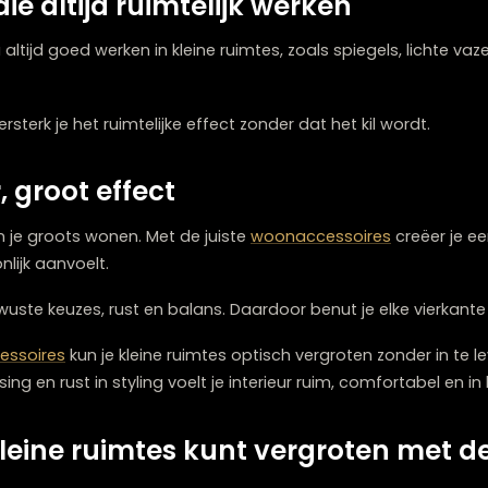
in materiaal en stijl
klein interieur. Bij
interieurwinkel Zwolle
helpen we je gra
n. Bijvoorbeeld keramiek, hout of glas in herhaling.
nteressant blijft, zorgt materiaalherhaling voor samenha
s die altijd ruimtelijk werken
e bijna altijd goed werken in kleine ruimtes, zoals spiege
n, versterk je het ruimtelijke effect zonder dat het kil 