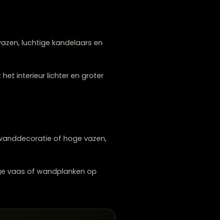
ssoires te groeperen, bijvoorbeeld op een
t. Dit zorgt voor een rustig en ruimtelijk
aan dunne vazen, luchtige kandelaars en
door voelt het interieur lichter en groter