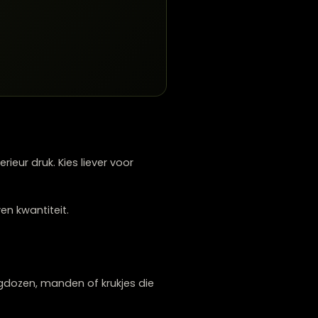
atsen, zoals wanddecoratie of hoge vazen,
een smalle, hoge vaas of wandplanken op
assen?
e.