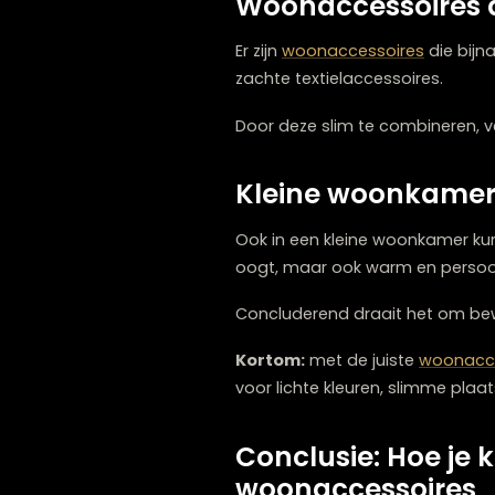
geheel.
Creëer eenheid 
Eenheid is essentieel in een 
dezelfde stijl en materiale
Terwijl variatie in vorm i
rustiger.
Woonaccessoire
Er zijn
woonaccessoires
di
zachte textielaccessoires.
Door deze slim te combinere