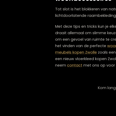
Kleine woonkam
Ook in een kleine woonkam
oogt, maar ook warm en p
Concluderend draait het o
Kortom:
met de juiste
wo
voor lichte kleuren, slimme
Conclusie: Hoe 
woonaccessoir
Tot slot is het blokkeren 
lichtdoorlatende raambekl