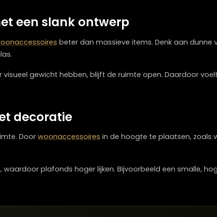
een kleine ruimte rommelig laten aanvoelen. Door acce
je overzicht.
opgeruimd, daarnaast krijgt elk accessoire meer aandach
es met een slank ontwerp
lanke
woonaccessoires
beter dan massieve items. Denk 
oals glas.
der visueel gewicht hebben, blijft de ruimte open. Daar
n met decoratie