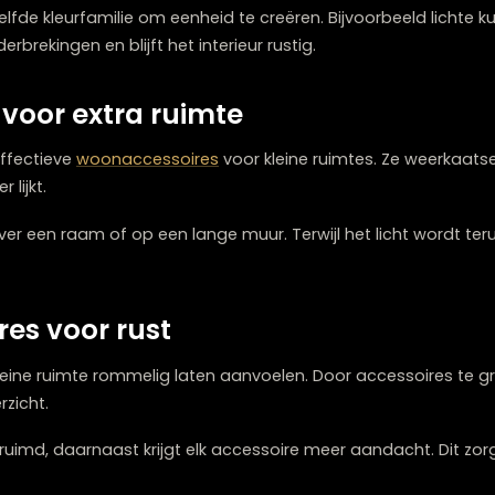
el als je een kleine ruimte groter wilt laten lijken. Denk aa
 waardoor de ruimte opener oogt.
in dezelfde kleurfamilie om eenheid te creëren. Bijvoorbe
 onderbrekingen en blijft het interieur rustig.
els voor extra ruimte
meest effectieve
woonaccessoires
voor kleine ruimtes. Z
groter lijkt.
tegenover een raam of op een lange muur. Terwijl het li
soires voor rust