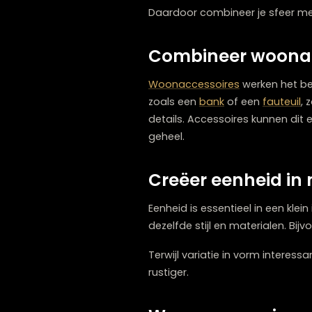
In kleine ruimtes is het be
enkele statement items da
Ten eerste creëer je rust, 
Gebruik multif
Multifunctionele
woonacce
ook als bijzettafel dienen.
Daardoor combineer je sfeer
Combineer woo
Woonaccessoires
werken 
zoals een
bank
of een
fau
details. Accessoires kunne