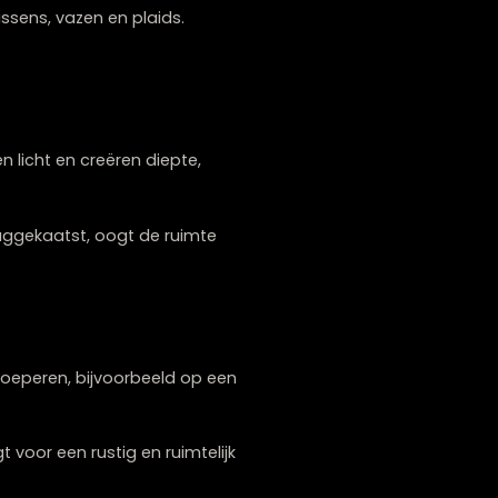
n wit, beige, zand en lichte grijstinten. Deze
eld lichte kussens, vazen en plaids.
e weerkaatsen licht en creëren diepte,
cht wordt teruggekaatst, oogt de ruimte