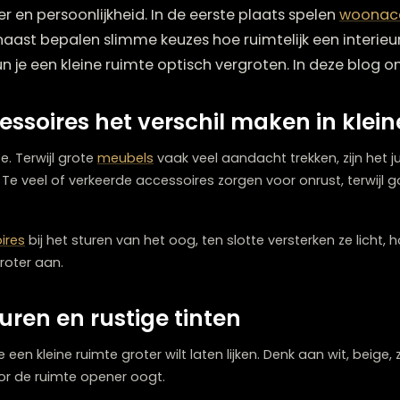
en kan best een uitdaging zijn. Je wilt dat de ruimt
op sfeer en persoonlijkheid. In de eerste plaats spe
 daarnaast bepalen slimme keuzes hoe ruimtelijk ee
lle
kun je een kleine ruimte optisch vergroten. In 
essoires het verschil maken i
lke keuze. Terwijl grote
meubels
vaak veel aandacht trekken
eken. Te veel of verkeerde accessoires zorgen voor onru
cessoires
bij het sturen van het oog, ten slotte verster
isch groter aan.
e kleuren en rustige tinten