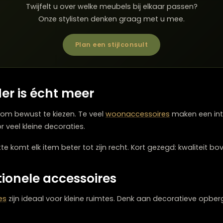
cale ruimte. Door
woonaccessoires
in de hoogte te pla
hoogte, waardoor plafonds hoger lijken. Bijvoorbeeld 
.
Twijfelt u over welke meubels bij elkaar p
Onze stylisten denken graag met u me
Plan een stijlconsult
inder is écht meer