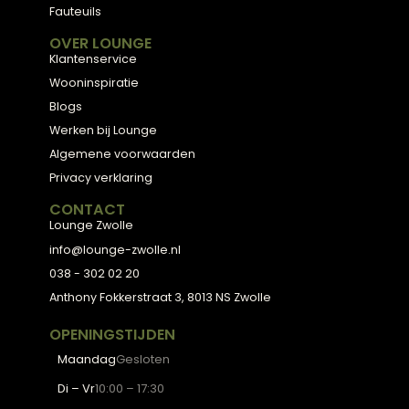
Meubels met karakter, gemaakt van eerlijke
materialen en met de hand afgewerkt, voor
een huis dat aanvoelt als thuis.
ADVIES
2D Ontwerp
3D Ontwerp
Personal Shopping
3D Configurator
BESTSELLERS