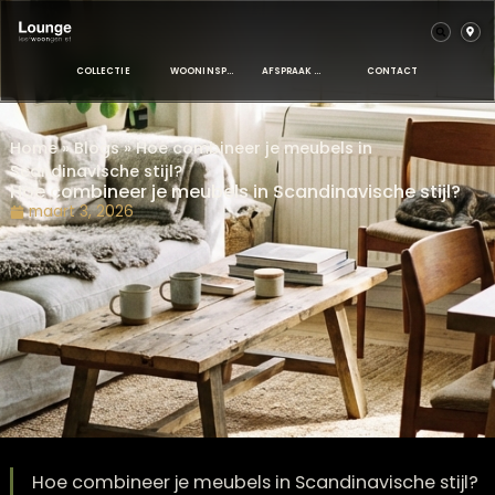
COLLECTIE
WOONINSPIRATIE
AFSPRAAK MAKEN
CONTACT
Home
»
Blogs
»
Hoe combineer je meubels in
Scandinavische stijl?
Hoe combineer je meubels in Scandinavische stij
maart 3, 2026