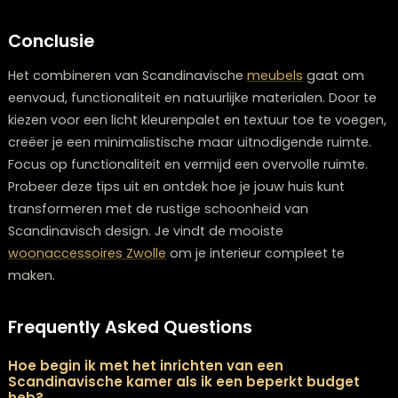
Een veelgemaakte fout is het overvol maken van de
ruimte. Houd het luchtig en eenvoudig. Kies voor een 
opvallende stukken in plaats van veel kleine items die 
overweldigend maken. Overweeg je een nieuwe
bank
kopen Zwolle
of nieuwe
eetkamerstoelen Zwolle
? Lou
Zwolle heeft een ruime keuze.
Vergeet de functionaliteit niet. Zorg ervoor dat de
meu
niet alleen mooi zijn, maar ook praktisch en functionee
voor dagelijks gebruik. Dit helpt je om een samenhan
en bruikbare ruimte te creëren.
Conclusie
Het combineren van Scandinavische
meubels
gaat o
eenvoud, functionaliteit en natuurlijke materialen. Door