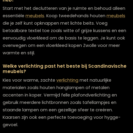
kiezen voor een licht kleurenpalet en textuur toe te vo
creëer je een minimalistische maar uitnodigende ruimt
Focus op functionaliteit en vermijd een overvolle ruimt
Probeer deze tips uit en ontdek hoe je jouw huis kunt
transformeren met de rustige schoonheid van
Scandinavisch design. Je vindt de mooiste
woonaccessoires Zwolle
om je interieur compleet te
maken.
Frequently Asked Questions
Hoe begin ik met het inrichten van een
Scandinavische kamer als ik een beperkt budge
heb?
Start met het declutteren van je ruimte en behoud all
essentiële
meubels
. Koop tweedehands houten
meub
die je zelf kunt opknappen met lichte beits. Voeg