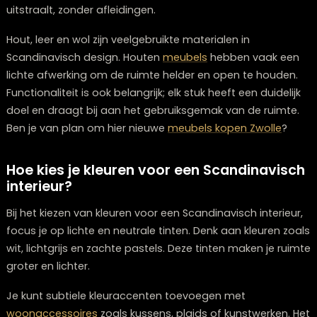
Scandinavische
meubels
vallen op door hun eenvoud
gebruik van natuurlijke materialen. Ze hebben een
minimalistisch design met strakke lijnen en rustige kleu
Het idee is om een ruimte te creëren die rust en serenit
uitstraalt, zonder afleidingen.
Hout, leer en wol zijn veelgebruikte materialen in
Scandinavisch design. Houten
meubels
hebben vaak 
lichte afwerking om de ruimte helder en open te houd
Functionaliteit is ook belangrijk; elk stuk heeft een duide
doel en draagt bij aan het gebruiksgemak van de ruim
Ben je van plan om hier nieuwe
meubels kopen Zwolle
Hoe kies je kleuren voor een Scandinavi
interieur?
Bij het kiezen van kleuren voor een Scandinavisch interi