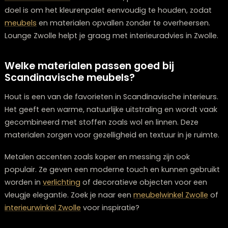
focus je op lichte en neutrale tinten. Denk aan kleuren 
wit, lichtgrijs en zachte pastels. Deze tinten maken je 
groter en lichter.
Je kunt subtiele kleuraccenten toevoegen met
woonaccessoires
zoals kussens, plaids of kunstwerken
doel is om het kleurenpalet eenvoudig te houden, zod
meubels
en materialen opvallen zonder te overheerse
Lounge Zwolle helpt je graag met interieuradvies in Zwo
Welke materialen passen goed bij
Scandinavische meubels?
Hout is een van de favorieten in Scandinavische interie
Het geeft een warme, natuurlijke uitstraling en wordt 
gecombineerd met stoffen zoals wol en linnen. Deze
materialen zorgen voor gezelligheid en textuur in je rui