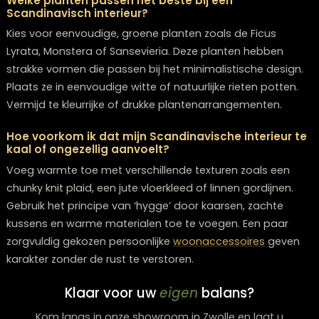
Ja, Scandinavische
meubels
laten zich goed combine
met moderne, industriële of bohemian stijlen. Houd we
basis van neutrale kleuren en natuurlijke materialen aa
Voeg geleidelijk elementen van andere stijlen toe, zoal
een industriële
salontafel
of bohemian textiel, maar
behoud de minimalistische basis.
Hoe onderhoud ik houten Scandinavische meube
het beste?
Stof regelmatig af met een droge doek en gebruik ge
chemische schoonmaakmiddelen. Voor diepere reinig
gebruik je een licht vochtige doek. Behandel ongelakt 
jaarlijks met hout olie om uitdroging te voorkomen. Ve
direct zonlicht en plaats onderzetters onder warme
voorwerpen.