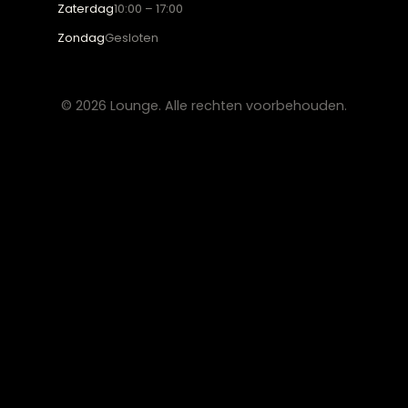
Collectie
Hoekbanken
Eetkamerstoelen
Eettafels
Salontafels
Fauteuils
OVER LOUNGE
Klantenservice
Wooninspiratie
Blogs
Werken bij Lounge
Algemene voorwaarden
Privacy verklaring
CONTACT
Lounge Zwolle