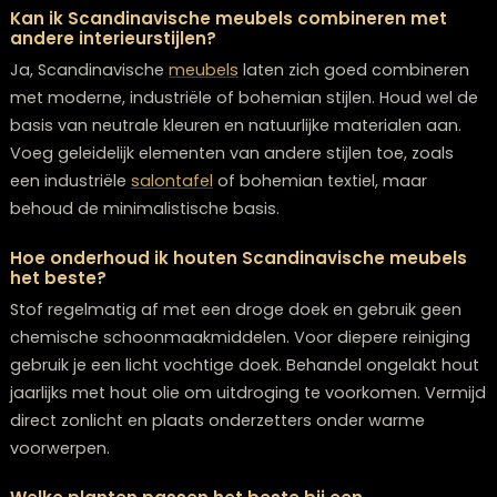
betaalbare textiel toe zoals witte of grijze kussens en
eenvoudig vloerkleed om de basis te leggen. Je kunt 
overwegen om een vloerkleed kopen Zwolle voor mee
warmte en stijl.
Welke verlichting past het beste bij Scandinavis
meubels?
Kies voor warme, zachte
verlichting
met natuurlijke
materialen zoals houten hanglampen of metalen
accenten in koper. Vermijd felle plafondverlichting en
gebruik meerdere lichtbronnen zoals tafellampjes en
staande lampen om een gezellige sfeer te creëren.
Kaarsen zijn ook een perfecte toevoeging voor hygge
gevoel.
Kan ik Scandinavische meubels combineren met
andere interieurstijlen?