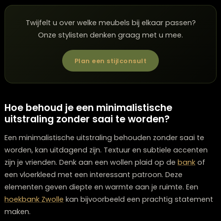
Metalen accenten zoals koper en messing zijn ook
populair. Ze geven een moderne touch en kunnen gebr
worden in
verlichting
of decoratieve objecten voor ee
vleugje elegantie. Zoek je naar een
meubelwinkel Zwoll
interieurwinkel Zwolle
voor inspiratie?
Twijfelt u over welke meubels bij elkaar passen?
Onze stylisten denken graag met u mee.
Plan een stijlconsult
Hoe behoud je een minimalistische