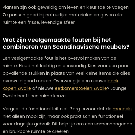
uitstraling zonder saai te worden?
Een minimalistische uitstraling behouden zonder saai 
worden, kan uitdagend zijn. Textuur en subtiele accen
zijn je vrienden. Denk aan een wollen plaid op de
bank
een vloerkleed met een interessant patroon. Deze
elementen geven diepte en warmte aan je ruimte. Een
hoekbank Zwolle
kan bijvoorbeeld een prachtig state
maken.
Planten zijn ook geweldig om leven en kleur toe te voe
Ze passen goed bij natuurlijke materialen en geven elk
ruimte een frisse, levendige sfeer.
Wat zijn veelgemaakte fouten bij het
combineren van Scandinavische meube