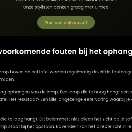
ct.
fbare tafel je lamphoogte aan op de meest gebruikte ta
anpassen.
Twijfelt u over welke meubels bij elkaar p
Onze stylisten denken graag met u me
Plan een stijlconsult
est voorkomende fouten bij he
?