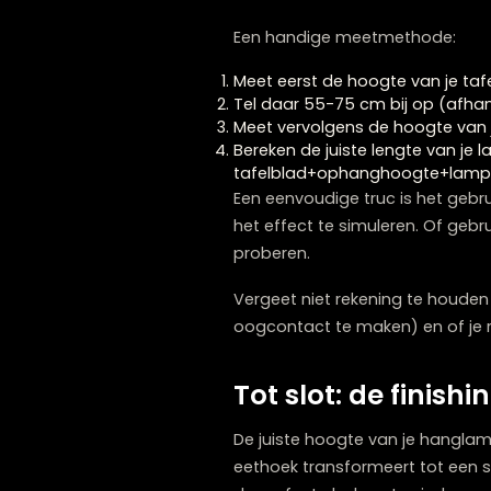
Ook het materiaal speelt 
zonder te overweldigen, t
afstand.
Praktische tips
Het bepalen van de perfec
resultaat voor jouw specifi
Begin met een
proefopste
hoogtes boven je tafel, te
indruk van wat comfortab
Een handige meetmethod
Meet eerst de hoogte van 