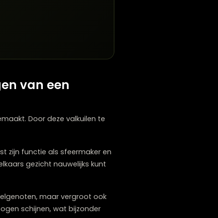
felmaat, of kies voor verstelbare hanglampen
assen?
e.
t ophangen van een