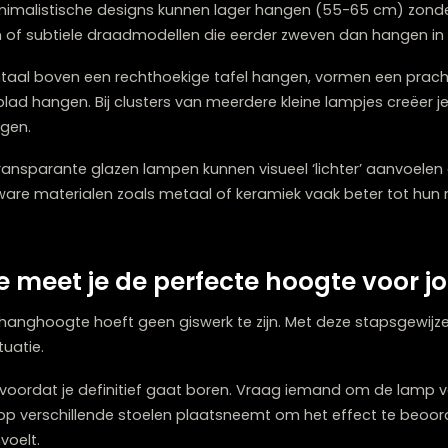
cten goed te overdenken voordat je gaat boren, zo voo
 de stijl van je lamp de ideale
n je hanglamp hebben een verrassend grote invloed op 
andere benadering voor de perfecte positionering.
ampen zoals koepellampen of lampen met een brede ka
gaans wat hoger (65-75 cm) om te voorkomen dat ze de
te uitstraling
komt juist beter tot zijn recht met wat
n of minimalistische designs kunnen lager hangen (55-
bollen of subtiele draadmodellen die eerder zweven da
orizontaal boven een rechthoekige tafel hangen, vorme
tafelblad hangen. Bij clusters van meerdere kleine lam
te hangen.