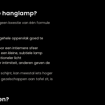
er) en een gemiddelde eettafel, werkt
ezellige sfeer – precies wat je wilt tijdens
te van je hanglamp?
ald. Het is geen kwestie van één formule
ijn:
ging om het gehele oppervlak goed te
er hangen voor een intiemere sfeer
 hoger dan een kleine, subtiele lamp
fte aan functioneler licht
 hangt voor intimiteit, anderen geven de
 naar beneden schijnt, kan meestal iets hoger