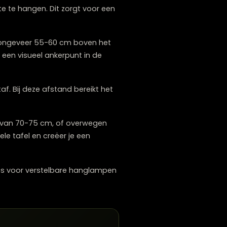
verschillende gezelschappen aan tafel zit, is
ijn.
afelmaten?
 juiste hoogte te hangen. Dit zorgt voor een
anghoogte van ongeveer 55-60 cm boven het
lamp vormt zo een visueel ankerpunt in de
ede maatstaf. Bij deze afstand bereikt het
lgenoten.
ere ophanging van 70-75 cm, of overwegen
atig over de hele tafel en creëer je een