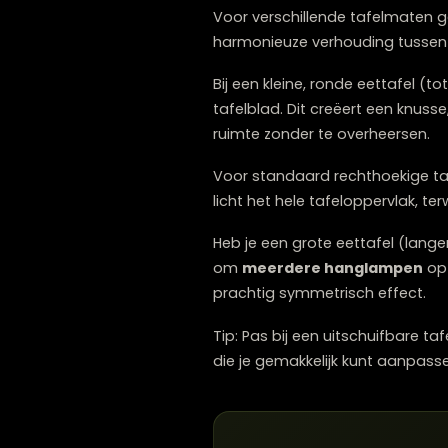
hangen dan een lamp die di
flexibiliteit belangrijk –
Hoe pas je de 
Voor verschillende tafelm
harmonieuze verhouding tu
Bij een kleine, ronde eet
tafelblad. Dit creëert een
ruimte zonder te overheer
Voor standaard rechthoeki
licht het hele tafelopperv
Heb je een grote eettafe
om
meerdere hanglam