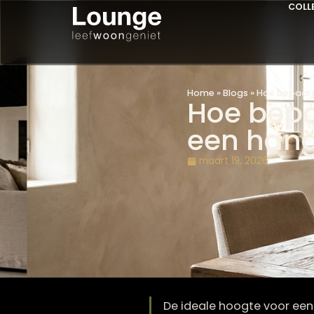
Home
»
Blogs
»
Hoe b
Hoe be
een ha
maart 19, 2026