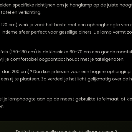
ffuus licht verspreidt. En vergeet niet: als je vaak met 
 een in hoogte verstelbare hanglamp kan dan een uitkomst z
hoogte aan voor verschillende t
aten gelden specifieke richtlijnen om je hanglamp op de
ssen tafel en verlichting.
tafel (tot 120 cm) werk je vaak het beste met een oph
 knusse, intieme sfeer perfect voor gezellige diners. De 
sen.
ge tafels (150-180 cm) is de klassieke 60-70 cm een go
lak, terwijl je comfortabel oogcontact houdt met je tafe
l (langer dan 200 cm)? Dan kun je kiezen voor een hog
pen
op een rij te plaatsen. Zo verdeel je het licht gelijkm