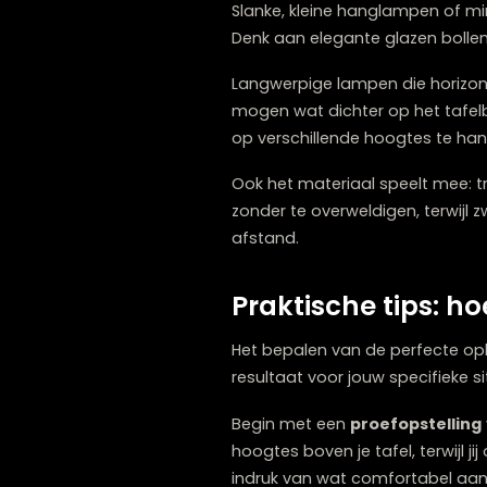
Neem de tijd om deze aspe
Hoe beïnvloedt
De stijl en het design va
lamptypes vragen om een 
Grote, volumineuze hangl
tafel. Deze hang je door
belemmeren. Hun
imposan
Slanke, kleine hanglampe
Denk aan elegante glazen 
Langwerpige lampen die h
mogen wat dichter op het 
op verschillende hoogtes 