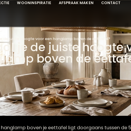
COLLECTIE
WOONINSPIRATIE
AFSPRAAK MAKEN
C
epaal je de juiste hoogte voor een hanglamp boven de eettaf
paal je de juiste ho
nglamp boven de ee