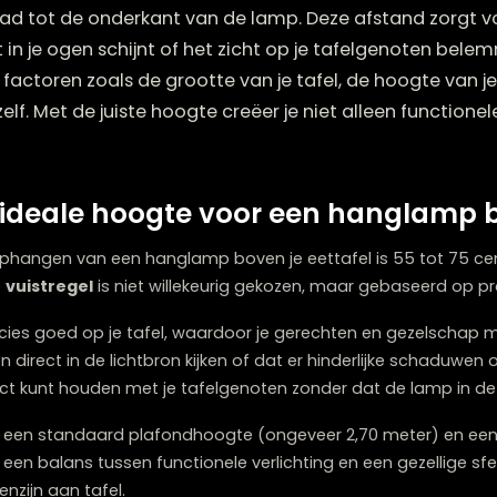
r een hanglamp boven je eettafel ligt doorgaans 
felblad tot de onderkant van de lamp. Deze afsta
et licht in je ogen schijnt of het zicht op je tafe
lende factoren zoals de grootte van je tafel, de hoo
mp zelf. Met de juiste hoogte creëer je niet allee
is de ideale hoogte voor een ha
or het ophangen van een hanglamp boven je eettafel is 
p. Deze
vuistregel
is niet willekeurig gekozen, maar ge
icht precies goed op je tafel, waardoor je gerechten en
nsen direct in de lichtbron kijken of dat er hinderlijk
gcontact kunt houden met je tafelgenoten zonder dat d