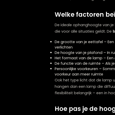
Voor de meeste eetkamers
deze richtlijn perfect. Het
het eten, werken of gezell
Welke factoren
De ideale ophanghoogte v
die voor alle situaties gel
De grootte van je eettafe
verlichten
De hoogte van je plafond 
Het formaat van de lamp –
De functie van de ruimte – 
Persoonlijke voorkeuren –
voorkeur aan meer ruimte
Ook het type licht dat de 