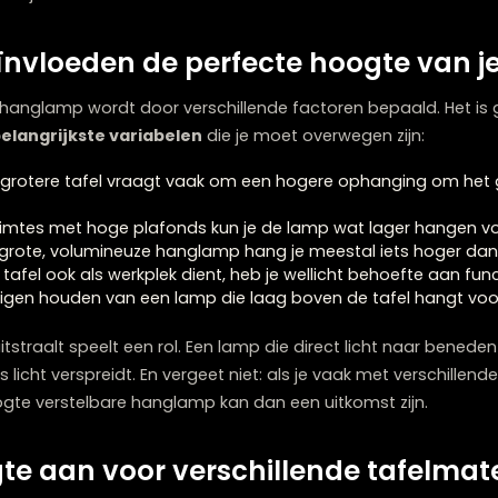
 met een standaard plafondhoogte (ongeveer 2,70 met
 creëert een balans tussen functionele verlichting en een g
ig samenzijn aan tafel.
 beïnvloeden de perfecte hoog
an je hanglamp wordt door verschillende factoren bepa
dt. De
belangrijkste variabelen
die je moet overwegen z
l – Een grotere tafel vraagt vaak om een hogere ophan
– In ruimtes met hoge plafonds kun je de lamp wat lag
 Een grote, volumineuze hanglamp hang je meestal iets
Als je tafel ook als werkplek dient, heb je wellicht behoe
 Sommigen houden van een lamp die laag boven de tafel
lamp uitstraalt speelt een rol. Een lamp die direct licht