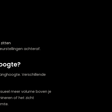
e fouten gemaakt. Door deze valkuilen te
ngt verliest zijn functie als sfeermaker en
ng waarbij je elkaars gezicht nauwelijks kunt
zicht op je tafelgenoten, maar vergroot ook
 licht in je ogen schijnen, wat bijzonder
mte
oeren blijft zitten