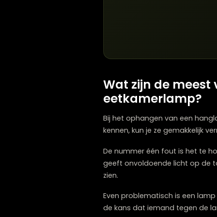
prachtig symmetrisch effe
Tip: Pas bij een uitschui
die je gemakkelijk kunt a
Wat zijn de me
eetkamerlamp