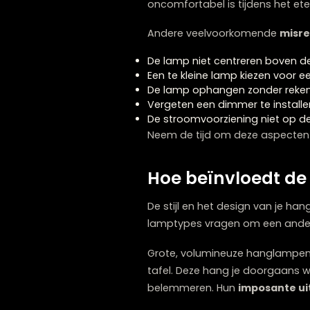
Bij het ophangen van een
kennen, kun je ze gemakkel
De nummer één fout is het
geeft onvoldoende licht op 
zien.
Even problematisch is een
de kans dat iemand tegen d
oncomfortabel is tijdens h
Andere veelvoorkomend
De lamp niet centreren bo
Een te kleine lamp kiezen
De lamp ophangen zonder 
Vergeten een dimmer te ins
De stroomvoorziening niet 