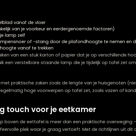
mee: transparante glazen lampen kunnen visueel ‘licht
erwijl zware materialen zoals metaal of keramiek vaak b
: hoe meet je de perfecte hoogte
te ophanghoogte hoeft geen giswerk te zijn. Met deze 
eke situatie.
lling
voordat je definitief gaat boren. Vraag iemand 
rwijl jij op verschillende stoelen plaatsneemt om het eff
el aanvoelt.
e:
je tafelblad vanaf de vloer