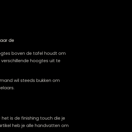
er’ aanvoelen en daardoor lager hangen
eter tot hun recht komen op iets grotere
 voor jouw situatie?
stapsgewijze aanpak kom je tot het beste
om de lamp vast te houden op verschillende
ect te beoordelen. Zo krijg je een goede