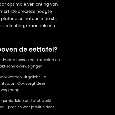
tussen de 55 en 75 centimeter,
nd zorgt voor optimale verlichting van
lgenoten belemmert. De precieze hoogte
gte van je plafond en natuurlijk de stijl
n functionele verlichting, maar ook een
nglamp boven de eettafel?
55 tot 75 centimeter tussen het tafelblad en
baseerd op praktische overwegingen.
 gezelschap mooi worden uitgelicht. Je
e schaduwen ontstaan. Ook zorgt deze
e lamp in de weg hangt.