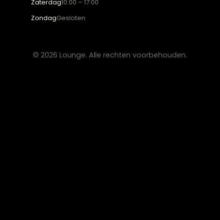
Eettafels
Salontafels
Fauteuils
OVER LOUNGE
Klantenservice
Wooninspiratie
Blogs
Werken bij Lounge
Algemene voorwaarden
Privacy verklaring
CONTACT
Lounge Zwolle
info@lounge-zwolle.nl
038 - 302 02 20
Anthony Fokkerstraat 3, 8013 NS Zwolle