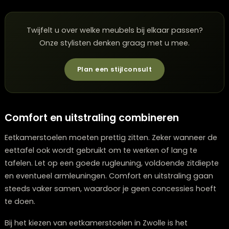
zorgt voor samenhang en een tijdloze uitstraling. Den
verschillende tinten grijs, beige of bruin.
Wil je juist contrast toevoegen, dan kunnen
eetkamerstoelen een echte blikvanger zijn. Donkere st
bij een lichte tafel of juist lichte stoelen in een donker
interieur geven spanning zonder onrust. Houd altijd
rekening met de kleur van de eettafel, vloer en wand
balans te bewaren.
Twijfelt u over welke meubels bij elkaar passen?
Onze stylisten denken graag met u mee.
Plan een stijlconsult