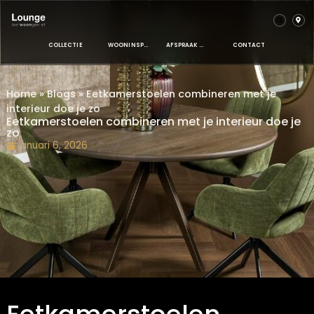
COLLECTIE
WOONINSPIRATIE
AFSPRAAK MAKEN
CONTACT
Home
»
Blogs
»
Eetkamerstoelen combineren met je
interieur doe je zo
Eetkamerstoelen combineren met je interieur do
zo
januari 6, 2026