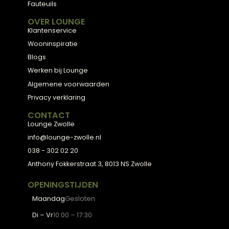
Meubels met karakter, gemaakt van eerlijke
materialen en met de hand afgewerkt — voor
een huis dat aanvoelt als thuis.
ADVIES
2D Ontwerp
3D Ontwerp
Personal Shopping
3D Configurator
BESTSELLERS
Collectie
Hoekbanken
Eetkamerstoelen