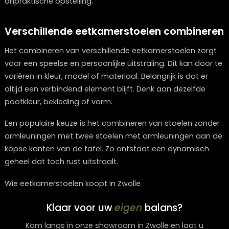
De juiste afmetingen voor een praktisc
eethoek
De afmetingen van eetkamerstoelen zijn belangrijk vo
een fijne zithouding en voldoende ruimte aan tafel. De
meeste stoelen hebben een zithoogte tussen de 45 e
centimeter. Dit sluit goed aan bij standaard eettafels.
ervoor dat er genoeg ruimte is om stoelen gemakkelij
te schuiven.
Ook de breedte speelt een rol. Houd rekening met het
aantal stoelen dat je aan tafel wilt plaatsen en zorg v
voldoende bewegingsruimte. Dit voorkomt een volle o
onpraktische opstelling.
Verschillende eetkamerstoelen combin