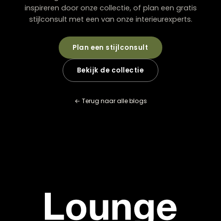
Het combineren van verschillende eetkamerstoelen zo
voor een speelse en persoonlijke uitstraling. Dit kan do
variëren in kleur, model of materiaal. Belangrijk is dat e
altijd een verbindend element blijft. Denk aan dezelfde
pootkleur, bekleding of vorm.
Een populaire keuze is het combineren van stoelen zo
armleuningen met twee stoelen met armleuningen aa
kopse kanten van de tafel. Zo ontstaat een dynamisc
geheel dat toch rust uitstraalt.
Wie eetkamerstoelen koopt in Zwolle
Klaar voor uw
eigen
balans?
Kom langs in onze showroom in Zwolle en laat u
inspireren door onze collectie, of plan een gratis
stijlconsult met een van onze interieurexperts.