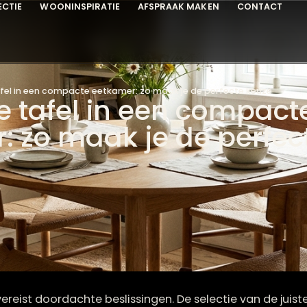
COLLECTIE
WOONINSPIRATIE
AFSPRAAK MAKEN
C
onde tafel in een compacte eetkamer: zo maak je de perfecte
nde tafel in een com
er: zo maak je de pe