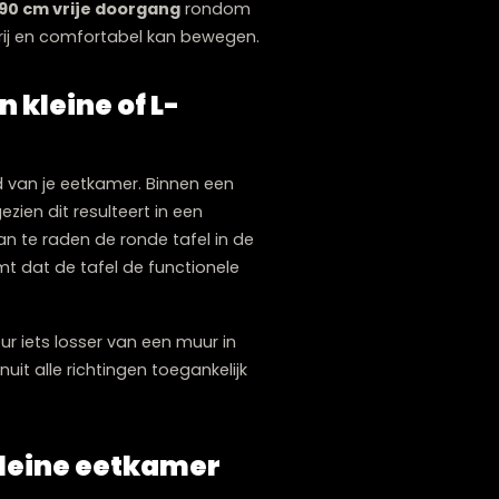
oor kleine eetkamers adviseren wij de
lijk toelaten.
nstens
80 tot 90 cm vrije doorgang
rondom
t men zich vrij en comfortabel kan bewegen.
l in een kleine of L-
uimtelijkheid van je eetkamer. Binnen een
tief, aangezien dit resulteert in een
uken
is het aan te raden de ronde tafel in de
 Dit voorkomt dat de tafel de functionele