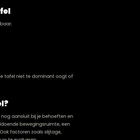
optimalisatie
erwegen dat een
vierkante eettafel
in
 modellen integreren naadloos in strakke,
 in een hoek. Dit creëert extra ruimte
n zijn ronde tegenhanger. Om die reden is een
gende ambiance te bewerkstelligen.
onde tafel
etingen onmisbaar: