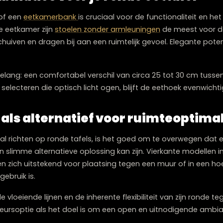
Twijfelt u over welke meubels bij elkaar p
Onze stylisten denken graag met u me
Plan een stijlconsult
combinaties voor je ronde eetta
toelen of een
eetkamerbank
is cruciaal voor de function
ompacte eetkamer zijn
stoelen zonder armleuningen
de m
 te schuiven en dragen bij aan een ruimtelijk gevoel. El
van belang: een comfortabel verschil van circa 25 tot 3
elen
te selecteren die optisch licht ogen, blijft de eethoe