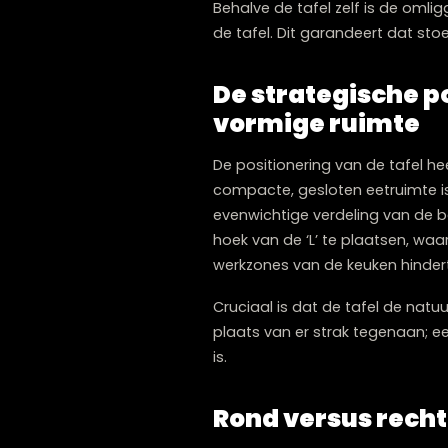
doen aanvoelen, terwijl ee
volgende afmetingen:
90 cm diameter: optimaal 
100–110 cm diameter: bied
120 cm diameter: alleen te
Behalve de tafel zelf is 
de tafel. Dit garandeert 
De strategische
vormige ruim
De positionering van de t
compacte, gesloten eetrui
evenwichtige verdeling v
hoek van de ‘L’ te plaats
werkzones van de keuken h