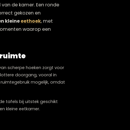
n de juiste eettafel is bepalend voor
odigendheid van de kamer. Een ronde
amers, mits correct gekozen en
est voor een kleine
eethoek
, met
stoelen en momenten waarop een
rkte eetruimte
 afwezigheid van scherpe hoeken zorgt voor
eert in een vlottere doorgang, vooral in
fficiënter ruimtegebruik mogelijk, omdat
it maakt ronde tafels bij uitstek geschikt