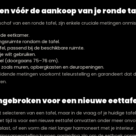
afel als alternatief voor ruimte
s vooral richten op ronde tafels, is het goed om te ov
 een slimme alternatieve oplossing kan zijn. Vierkante
 lenen zich uitstekend voor plaatsing tegen een muur of
dig in gebruik is.
 mist de vloeiende lijnen en de inherente flexibiliteit va
voorkeursoptie als het doel is om een open en uitnodi
ingen vóór de aankoop van je r
e aanschaf van een ronde tafel, zijn enkele cruciale m
te van de eetkamer.