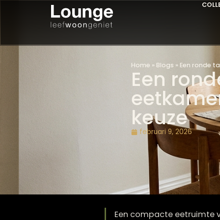
Home
»
Blogs
»
Een r
Een ro
eetkam
keuze
februari 9, 2026