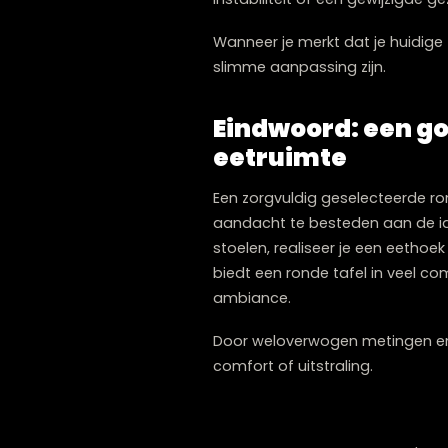
De minimale benodigde b
De optimale diameter van 
De zithoogte van de stoele
De standaardhoogte van 
De afstand tot vaste ele
Het uitvoeren van deze vo
onpraktisch is in het dageli
Is het moment
Soms ligt de uitdaging nie
leefomgeving. Indicatore
tafel die de ruimte visueel
instabiliteit of een gewij
Wanneer je merkt dat je hu
slimme aanpassing zijn.