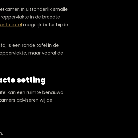
 ambiance in een kleine eetkamer.
 voor elke eetkamer. In uitzonderlijk smalle
eze meer vloeroppervlakte in de breedte
ovale
of
vierkante tafel
mogelijk beter bij de
 gehandhaafd, is een ronde tafel in de
e totale vloeroppervlakte, maar vooral de
oproutes.
en compacte setting
n oversized tafel kan een ruimte benauwd