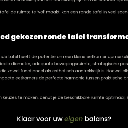
ewegingsruimte rondom de tafel.
de tafel, passend bij de beschikbare ruimte.
n die je wilt gebruiken.
de tafel (doorgaans 75–76 cm).
menten zoals muren, opbergkasten en deuropeningen.
orbereidende metingen voorkomt teleurstelling en gara
jks leven.
 aangebroken voor een nieuwe 
t in het selecteren van een tafel, maar in de vraag of je 
n dat het tijd is voor een nieuwe eettafel omvatten o
 overbelast, of een vorm die niet langer harmoneert met j
zigde gezinssamenstelling kunnen aanleiding zijn om de 
idige tafel de ruimte te ‘vol’ maakt, kan een ronde taf