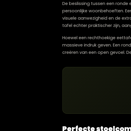
Cruciaal is dat de tafel de
plaats van er strak tegen
is.
Rond versus re
De beslissing tussen een 
persoonlijke woonbehoefte
visuele aanwezigheid en d
tafel echter praktischer z
Hoewel een rechthoekige e
massieve indruk geven. Ee
creëren van een open gevo