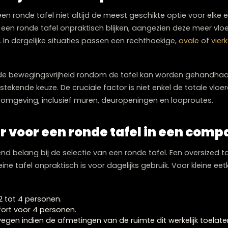
dagelijkse maaltijden, en versterkt de knusse, huiselijke
fel altijd de beste optie?
, is een ronde tafel niet altijd de meest geschikte optie
es kan een ronde tafel onpraktisch blijken, aangezien d
nschat. In dergelijke situaties passen een rechthoekige,
oldoende bewegingsvrijheid rondom de tafel kan worden
n uitstekende keuze. De cruciale factor is niet enkel d
en zijn omgeving, inclusief muren, deuropeningen en lo
eter voor een ronde tafel in e
gevend belang bij de selectie van een ronde tafel. Ee