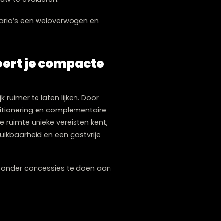
ndeert dat de tafel niet te dominant oogt of
eettafel?
huidige tafel nog aansluit bij je behoeften en
nder meer onvoldoende bewegingsruimte, een
e interieur. Ook factoren zoals slijtage,
eethoek opnieuw te evalueren.
el in veel scenario’s een weloverwogen en