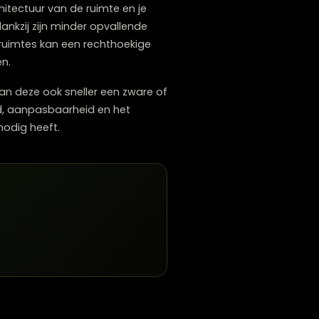
fel bij voorkeur iets losser van een muur in
er deze vanuit alle richtingen toegankelijk
r jouw kleine eetkamer
door de architectuur van de ruimte en je
eetkamers, dankzij zijn minder opvallende
 langgerekte ruimtes kan een rechthoekige
erd kan worden.
 oplevert, kan deze ook sneller een zware of
n gezelligheid, aanpasbaarheid en het
ne eetkamer nodig heeft.