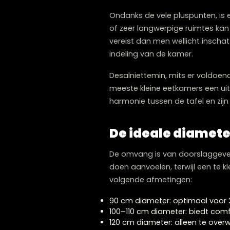
voor sfeervolle diners en 
Is een ronde ta
Ondanks de vele pluspunten
of zeer langwerpige ruimt
vereist dan men wellicht i
indeling van de kamer.
Desalniettemin, mits er v
meeste kleine eetkamers ee
harmonie tussen de tafel 
De ideale diam
De omvang is van doorslag