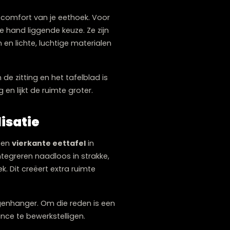
assen?
e.
fel
aliteit en het comfort van je eethoek. Voor
eest voor de hand liggende keuze. Ze zijn
egante poten en lichte, luchtige materialen
0 cm tussen de zitting en het tafelblad is
k evenwichtig en lijkt de ruimte groter.