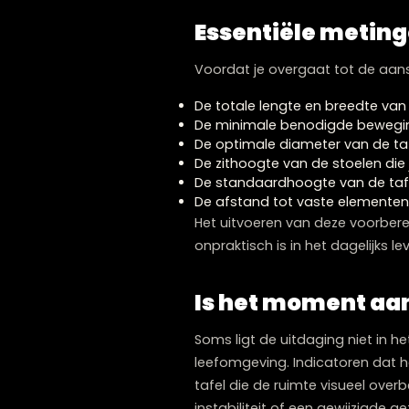
De vierkante t
Hoewel we ons in deze gid
bepaalde compacte ruimtes
symmetrische indelingen en
wanneer de tafel niet volle
Echter, een vierkante tafel
ronde tafel doorgaans de 
Essentiële met
Voordat je overgaat tot d
De totale lengte en breed