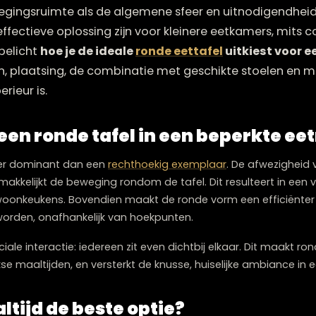
te vereist doordachte beslissingen. De selectie va
e bewegingsruimte als de algemene sfeer en uitn
erlijk effectieve oplossing zijn voor kleinere eetk
 gids belicht
hoe je de ideale
ronde eettafel
uitki
ingen, plaatsing, de combinatie met geschikte 
m superieur is.
an een ronde tafel in een bepe
ueel minder dominant dan een
rechthoekig exemplaar
. De
 vergemakkelijkt de beweging rondom de tafel. Dit result
en woonkeukens. Bovendien maakt de ronde vorm een e
kunnen worden, onafhankelijk van hoekpunten.
ke sociale interactie: iedereen zit even dichtbij elkaar. D