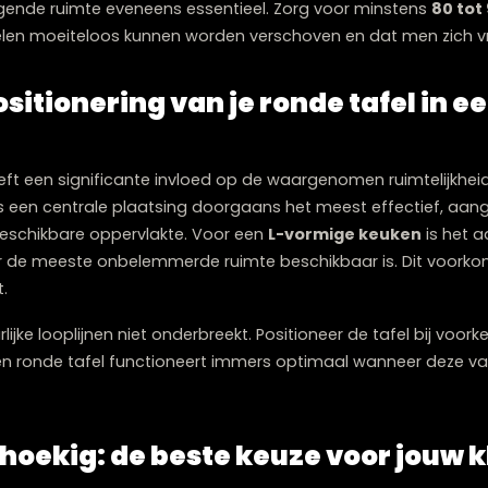
n te kleine tafel onpraktisch is voor dagelijks gebruik. V
voor 2 tot 4 personen.
t comfort voor 4 personen.
 overwegen indien de afmetingen van de ruimte dit werke
de omliggende ruimte eveneens essentieel. Zorg voor mi
dat stoelen moeiteloos kunnen worden verschoven en da
 positionering van je ronde tafe
te
afel heeft een significante invloed op de waargenomen r
mte is een centrale plaatsing doorgaans het meest effec
an de beschikbare oppervlakte. Voor een
L-vormige ke
en, waar de meeste onbelemmerde ruimte beschikbaar is.
indert.