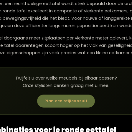
 natuurlijke looplijnen niet onderbreekt. Positioneer de ta
aan; een ronde tafel functioneert immers optimaal wanne
chthoekig: de beste keuze voo
ronde en een rechthoekige eettafel wordt sterk bepaald 
n. Een ronde tafel excelleert in compacte of vierkante 
e extra bewegingsvrijheid die het biedt. Voor nauwe of
ijn, aangezien deze efficiënter langs muren gepositione
ettafel doorgaans meer zitplaatsen per vierkante meter
n ronde tafel daarentegen scoort hoger op het vlak va
el. Deze eigenschappen zijn vaak precies wat een klei