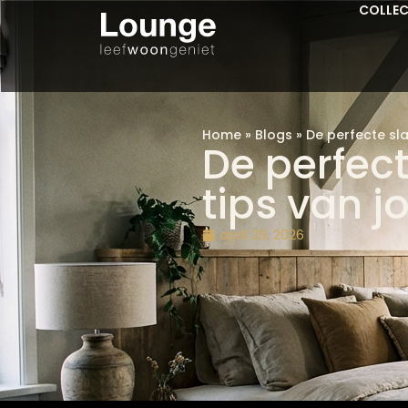
COLLEC
Home
»
Blogs
»
De perfecte sl
De perfec
tips van j
april 29, 2026