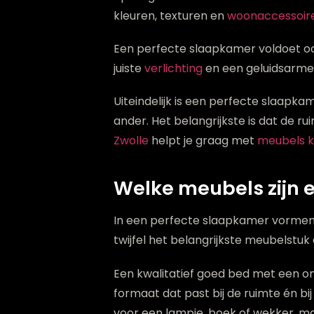
kleuren, texturen en
woonaccessoir
Een perfecte slaapkamer voldoet oo
juiste
verlichting
en een geluidsarme
Uiteindelijk is een perfecte slaapkam
ander. Het belangrijkste is dat de r
Zwolle
helpt je graag met
meubels k
Welke meubels zijn 
In een perfecte slaapkamer vormen d
twijfel het belangrijkste meubelstuk
Een kwalitatief goed bed met een on
formaat dat past bij de ruimte én bi
voor een lampje, boek of wekker, ma