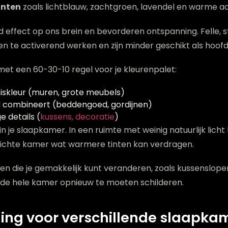
inten
zoals lichtblauw, zachtgroen, lavendel en warme aa
ffect op ons brein en bevorderen ontspanning. Felle, s
n te activerend werken en zijn minder geschikt als hoofd
et een 60-30-10 regel voor je kleurenpalet:
siskleur (muren, grote meubels)
ed combineert (beddengoed, gordijnen)
e details (
kussens, decoratie
)
in je slaapkamer. In een ruimte met weinig natuurlijk lich
e, lichte kamer wat warmere tinten kan verdragen.
n die je gemakkelijk kunt veranderen, zoals kussenslopen,
de hele kamer opnieuw te moeten schilderen.
eling voor verschillende slaapk