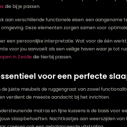
es
die bij je passen.
k aan verschillende functionele eisen: een aangename te
 omgeving. Deze elementen zorgen samen voor optimal
er een persoonlijke interpretatie. Wat voor de één werkt, 
uimte voor jou aanvoelt als een veilige haven waar je tot 
open in Zwolle
die hierbij passen.
essentieel voor een perfecte sl
e juiste meubels de ruggengraat van zowel functionalite
 en verdient de meeste aandacht bij het inrichten.
dersteunende matras en fijne kussens is de basis voor e
j jouw slaapbehoeften. Nachtkastjes aan weerszijden van h
ar creëren ook een gebalanceerde uitstraling.