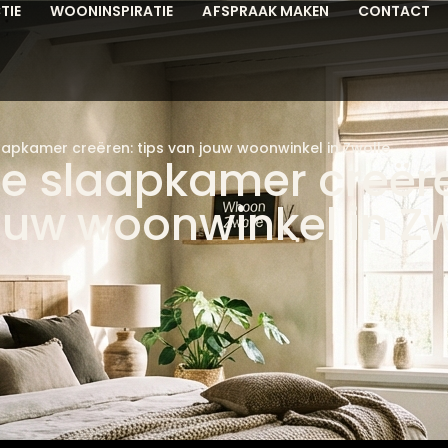
TIE
WOONINSPIRATIE
AFSPRAAK MAKEN
CONTACT
aapkamer creëren: tips van jouw woonwinkel in Zwolle
te slaapkamer creër
ouw woonwinkel in Zw