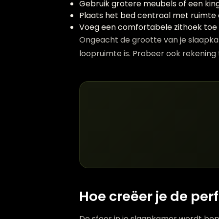
Gebruik grotere meubels of een king
Plaats het bed centraal met ruimt
Voeg een comfortabele zithoek toe v
Ongeacht de grootte van je slaapkam
loopruimte is. Probeer ook rekening
Hoe creëer je de per
De sfeer in je slaapkamer wordt be