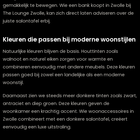
zien we vooral in grotere woonkamers waar ze rust en
symmetrie brengen.
De juiste hoogte en verhouding
Bij het kiezen van een salontafel is de hoogte net zo
belangrijk als de vorm. De tafel moet lager zijn dan de
zitting van de bank en voldoende ruimte bieden om
gemakkelijk te bewegen. Wie een bank koopt in Zwolle 
The Lounge Zwolle, kan zich direct laten adviseren ove
juiste salontafel erbij.
Kleuren die passen bij moderne woonsti
Natuurlijke kleuren blijven de basis. Houttinten zoals
walnoot en naturel eiken zorgen voor warmte en
combineren eenvoudig met andere meubels. Deze kle