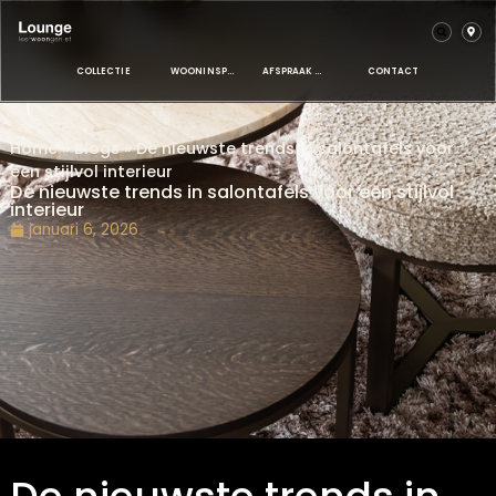
COLLECTIE
WOONINSPIRATIE
AFSPRAAK MAKEN
CONTACT
Home
»
Blogs
»
De nieuwste trends in salontafels voo
een stijlvol interieur
De nieuwste trends in salontafels voor een stijlvo
interieur
januari 6, 2026