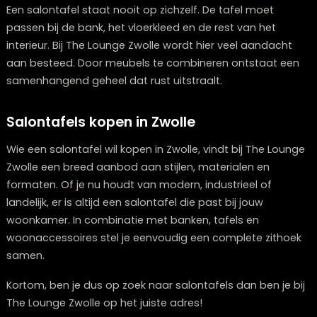
De styling van de salontafel maakt het verschil. Een ru
basis met enkele goed gekozen accessoires zorgt vo
een moderne uitstraling. Denk aan een stapel boeken,
schaal of een vaas met bloemen.
Door verschillende hoogtes en materialen te combine
ontstaat een speels effect. Een houten dienblad met
metalen accessoires of keramiek past goed binnen d
huidige trends. Wie vloerkleden koopt in Zwolle, kan de
perfect combineren met een salontafel om de zithoek
te maken.
Afstemming met andere meubels
Een salontafel staat nooit op zichzelf. De tafel moet
passen bij de bank, het vloerkleed en de rest van het
interieur. Bij The Lounge Zwolle wordt hier veel aandac
aan besteed. Door meubels te combineren ontstaat 