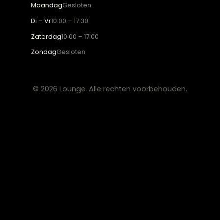
Hoekbanken
Eetkamerstoelen
Eettafels
Salontafels
Fauteuils
OVER LOUNGE
Klantenservice
Wooninspiratie
Blogs
Werken bij Lounge
Algemene voorwaarden
Privacy verklaring
CONTACT
Lounge Zwolle
info@lounge-zwolle.nl