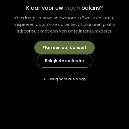
samenhangend geheel dat rust uitstraalt.
Salontafels kopen in Zwolle
Wie een salontafel wil kopen in Zwolle, vindt bij The Lo
Zwolle een breed aanbod aan stijlen, materialen en
formaten. Of je nu houdt van modern, industrieel of
landelijk, er is altijd een salontafel die past bij jouw
woonkamer. In combinatie met banken, tafels en
woonaccessoires stel je eenvoudig een complete zith
samen.
Kortom, ben je dus op zoek naar salontafels dan ben je
The Lounge Zwolle op het juiste adres!
Klaar voor uw
eigen
balans?