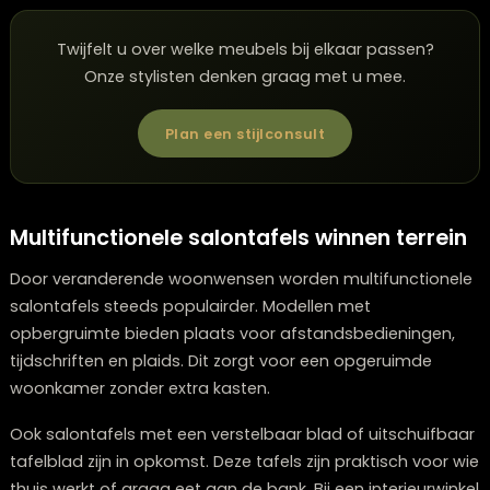
passen goed bij zowel een landelijke als een moderne
woonstijl.
Daarnaast zien we steeds meer donkere tinten zoals z
antraciet en diep groen. Deze kleuren geven de
woonkamer een krachtig accent. Wie woonaccessoire
Zwolle combineert met een donkere salontafel, creëer
eenvoudig een luxe uitstraling.
Twijfelt u over welke meubels bij elkaar passen?
Onze stylisten denken graag met u mee.
Plan een stijlconsult