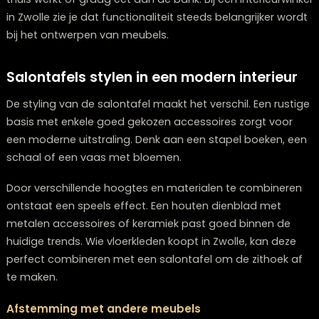
Multifunctionele salontafels winnen terr
Door veranderende woonwensen worden multifunctio
salontafels steeds populairder. Modellen met
opbergruimte bieden plaats voor afstandsbedieninge
tijdschriften en plaids. Dit zorgt voor een opgeruimde
woonkamer zonder extra kasten.
Ook salontafels met een verstelbaar blad of uitschui
tafelblad zijn in opkomst. Deze tafels zijn praktisch vo
thuis werkt of graag eet aan de bank. Bij een interieurw
in Zwolle zie je dat functionaliteit steeds belangrijker 
bij het ontwerpen van meubels.
Salontafels stylen in een modern interie