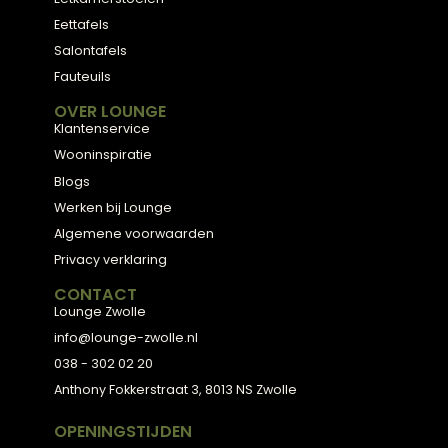
Meubels met karakter, gemaakt van eerlijke
materialen en met de hand afgewerkt, voor
een huis dat aanvoelt als thuis.
ADVIES
2D Ontwerp
3D Ontwerp
Personal Shopping
3D Configurator
BESTSELLERS
Collectie