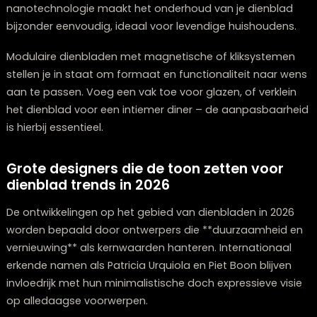
dienblad. Dit resulteert zowel in visuele harmonie als in
praktisch gebruiksgemak.
Op een dressoir of bijzettafel dient een dienblad als
fundament voor een seizoensgebonden presentatie.
Varieer met decoraties afhankelijk van het seizoen zo
de rest van je inrichting te hoeven wijzigen.
Zelfs aan de wand kan een opvallend dienblad diens
als kunstwerk. Met name exemplaren met reliëf of
boeiende patronen komen op deze manier schitteren
hun recht. Deze verrassende toepassing verleent je
interieur een persoonlijke signatuur.
De nieuwste technologische innovaties 
dienblad design