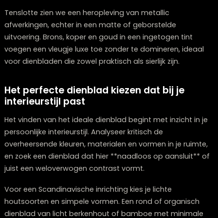
Trending kleuren voor dienbladen in 20
Voor 2026 zien we een tendens naar een kleurenpalet
een evenwicht vindt tussen sereniteit en expressie.
**Natuurlijke aardetinten** zoals terracotta, olijfgroen
zandkleur voeren de boventoon in de
dienbladassortimenten, gecomplementeerd met verfi
pastelkleuren die een warme sfeer scheppen in eigent
interieurs.
Naast deze organische basis verschijnen ook gedurfd
accentkleuren zoals kobaltblauw en okergeel, vooral i
kleinere dienbladen of als onverwacht detail. Deze die
als een ideaal blikvanger in een verder kalme inrichting
De opkomst van kleurverloop in dienbladontwerpen is
opvallend. Subtiele overgangen van lichte naar donke