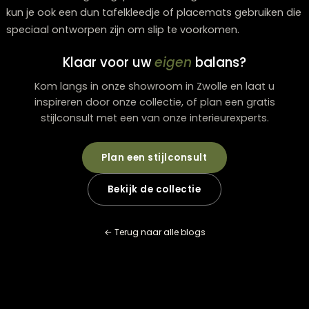
ondersteunen (iPhone 8 en nieuwer, de meeste Andro
toestellen vanaf 2018). Ze hebben ingebouwde
veiligheidsfeatures zoals oververhittingsbeveiliging en
stoppen automatisch met laden wanneer je telefoon 
is.
Zijn multifunctionele dienbladen praktisch geno
voor dagelijks gebruik?
Ja, mits je het juiste type kiest voor je situatie. Voor
dagelijks gebruik zijn dienbladen met uitklapbare poot
ideaal voor laptopwerk of ontbijt op bed. Stapelbare
varianten zijn perfect voor kleine ruimtes, en modulair
systemen laten je snel schakelen tussen verschillende
functies zonder extra opslag nodig te hebben.
Wat is het verschil in prijs tussen handgemaakte
massageproduceerde dienbladen?