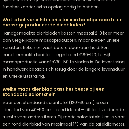
Bij de selectie van het ideale dienblad is het essentiee
je eigen interieurstijl als leidraad te nemen, maar wee
moedig genoeg om te spelen met contrasterende
elementen voor een unieke, persoonlijke uitstraling.
Bij Lounge Zwolle vind je een met zorg samengestelde
collectie dienbladen die deze trends belichamen. We
adviseren je graag bij het maken van een keuze die pe
aansluit bij jouw woonwensen, of het nu gaat om een
opvallend pronkstuk voor je salontafel of een praktisc
dienblad voor alledaags gebruik. Voor persoonlijk adv
kun je altijd
onze klantenservice voor deskundig
interieuradvies
raadplegen.