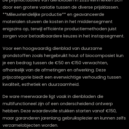
Modulaire dienbladen met magnetische of kliksystem
stellen je in staat om formaat en functionaliteit naar
aan te passen. Voeg een vak toe voor glazen, of verkl
het dienblad voor een intiemer diner – de aanpasbaa
is hierbij essentieel.
Grote designers die de toon zetten voor
dienblad trends in 2026
De ontwikkelingen op het gebied van dienbladen in 20
worden bepaald door ontwerpers die **duurzaamhei
vernieuwing** als kernwaarden hanteren. Internationa
erkende namen als Patricia Urquiola en Piet Boon blijv
invloedrijk met hun minimalistische doch expressieve v
op alledaagse voorwerpen.