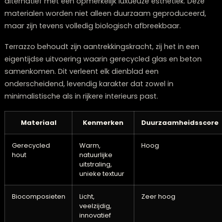
In 2025 draait de materiaalkeuze voor dienbladen voll
om **duurzaamheid en vernieuwing**. Hergebruikte e
hernieuwbare bronnen staan centraal, zonder dat dit 
koste gaat van design of praktische eigenschappen.
Biocomposieten, vervaardigd uit plantenvezels en
natuurlijke harsen, vormen een ecologisch verantwoo
alternatief met een opmerkelijk luxueuze esthetiek. De
materialen worden niet alleen duurzaam geproduceer
maar zijn tevens volledig biologisch afbreekbaar.
Terrazzo behoudt zijn aantrekkingskracht, zij het in een
eigentijdse uitvoering waarin gerecycled glas en beto
samenkomen. Dit verleent elk dienblad een
onderscheidend, levendig karakter dat zowel in
minimalistische als in rijkere interieurs past.