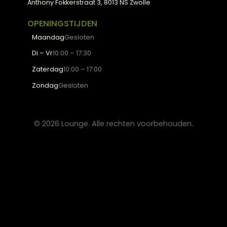
kun je ook een dun tafelkleedje of placemats gebruike
speciaal ontworpen zijn om slip te voorkomen.
Klaar voor uw
eigen
balans?
Kom langs in onze showroom in Zwolle en laat u
inspireren door onze collectie, of plan een gratis
stijlconsult met een van onze interieurexperts.
Plan een stijlconsult
Bekijk de collectie
← Terug naar alle blogs