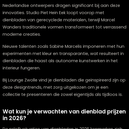
De technologische vooruitgang in dienbladontwerp v
2026 resulteert in een boeiende combinatie van
functionaliteit en vernieuwing. **Intelligente dienblade
met geïntegreerde verwarmingselementen zorgen erv
dat je drankjes en maaltijden op de ideale temperatu
blijven, perfect voor uitgebreide diners of ontspannen
brunches.
Draadloze oplaadtechnologie wordt discreet verwerkt 
het oppervlak van eigentijdse dienbladen. Leg je
smartphone erop terwijl je van je koffie geniet, en het
toestel laadt automatisch op, zonder storende snoer
Materiaalinnovatie introduceert zelfreinigende
oppervlakken die vlekken en bacteriën afweren. Deze
nanotechnologie maakt het onderhoud van je dienbl
bijzonder eenvoudig, ideaal voor levendige huishoude