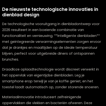
Dienbladen gebruiken als decoratieve
elementen
Dienbladen zijn uitermate flexibele **decoratieve
componenten** die je interieur direct verrijken. In de
woonkamer schep je een blikvanger door een dienbla
de salontafel te positioneren met een weloverwogen
arrangement van voorwerpen in verschillende hoogte
zoals kaarsen, een kleine bloemenvaas en enkele
sierobjecten.
Op het aanrecht in de keuken zorg je voor een opger
indruk door keukenbenodigdheden zoals een oliefles,
kruidenpotten en een zoutvaatje te groeperen op een 