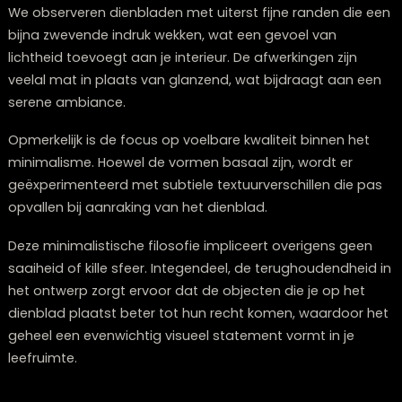
In de keuken dienen dienbladen niet alleen als serveerh
maar ook als een mobiel voorbereidingsstation.
Dienbladen met opstaande randen zijn ideaal om
ingrediënten te bundelen voordat je met koken begint
Invloed van minimalisme op dienblad
designs van 2026
Minimalisme oefent een aanzienlijke invloed uit op de
dienbladontwerpen van 2026, waarbij de nadruk ligt o
**doelgerichte eenvoud** en bruikbaarheid, ontdaan 
overbodige details. Deze stroming manifesteert zich i
strakke geometrische patronen en ingetogen
kleurschema’s.
We observeren dienbladen met uiterst fijne randen di
bijna zwevende indruk wekken, wat een gevoel van