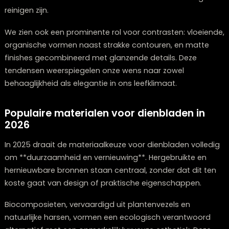
aantrekkingskracht.
Bovendien groeit de populariteit van modulaire dienb
– ontwerpen die aanpasbaar zijn voor diverse setting
kamers. Denk hierbij aan stapelbare dienbladen of
modellen met uitneembare elementen die eenvoudig 
reinigen zijn.
We zien ook een prominente rol voor contrasten: vloei
organische vormen naast strakke contouren, en matt
finishes gecombineerd met glanzende details. Deze
tendensen weerspiegelen onze wens naar zowel
behaaglijkheid als elegantie in ons leefklimaat.
Populaire materialen voor dienbladen in
2026