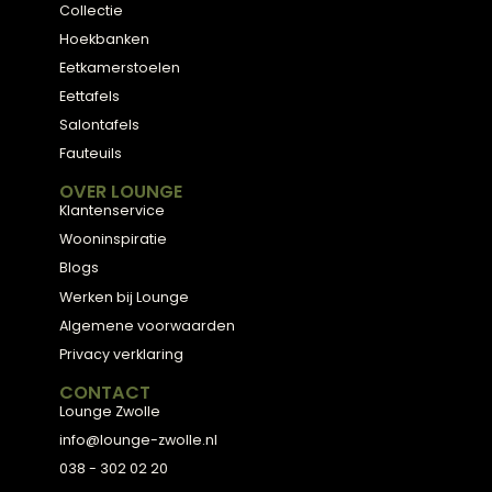
Kunnen dienbladen met verwarmingselementen
zonder stroom gebruikt worden?
Ja, dienbladen met verwarmingselementen functione
gewoon als normale dienbladen zonder stroom
aangesloten te hebben. De verwarmingsfunctie is een
extra feature die je naar keuze gebruikt. Ze hebben
meestal een oplaadbare batterij voor draadloos gebr
of kunnen direct op het lichtnet aangesloten worden
wanneer je de verwarmingsfunctie wilt gebruiken.
Hoe voorkom je dat glazen en servies glijden op
gladde dienbladen?
Gebruik antislipmatjes van siliconen onder je servies, o
voor dienbladen met een licht getextureerd oppervlak.
moderne dienbladen hebben subtiele groefjes of een
matte afwerking die grip biedt. Voor gladde dienblad