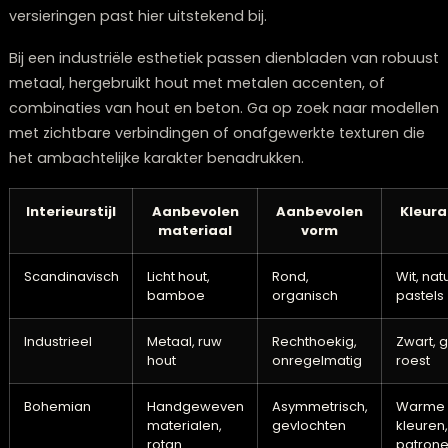
schakeringen binnen dezelfde kleurenfamilie verlenen
dienbladen een eigentijdse, bijna kunstzinnige look.
Tenslotte zien we een heropleving van metallic
afwerkingen, echter in een matte of geborstelde
uitvoering. Brons, koper en goud in een ingetogen tint
voegen een vleugje luxe toe zonder te domineren, ide
voor dienbladen die zowel praktisch als sierlijk zijn.
Het perfecte dienblad kiezen dat bij je
interieurstijl past
Het vinden van het ideale dienblad begint met inzicht i
persoonlijke interieurstijl. Analyseer kritisch de
overheersende kleuren, materialen en vormen in je rui
en zoek een dienblad dat hier **naadloos op aansluit*
juist een weloverwogen contrast vormt.