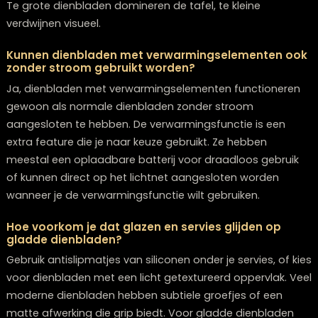
Frequently Asked Questions
Hoe onderhoud je dienbladen van verschillende
materialen het beste?
Voor bamboe en hout gebruik je een vochtige doek e
mild zeepsop, vermijd de vaatwasser. Biocomposiete
je meestal gewoon afwassen met warm water. Terra
dienbladen hebben periodiek een speciale sealant no
om vlekken te voorkomen. Metalen dienbladen zijn het
makkelijkst te onderhouden – deze kunnen meestal
gewoon in de vaatwasser.
Kan ik een dienblad met draadloze
oplaadtechnologie veilig gebruiken met alle
smartphones?
Moderne dienbladen met draadloze oplaadtechnolog
zijn compatibel met alle smartphones die Qi-standaa