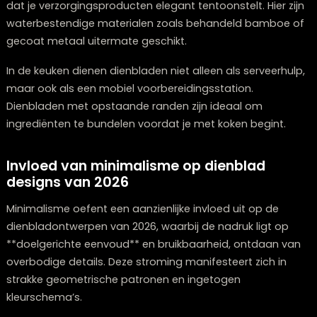
In de woonkamer functioneert een dienblad niet enkel 
stijlvolle ondergrond voor geliefde objecten op de
koffietafel, maar ook als een praktische plek om
afstandsbedieningen en magazines te ordenen. Selec
een exemplaar met handgrepen voor snelle verplaats
bij bezoek.
Op de slaapkamer verandert een solide dienblad je be
een comfortabele werk- of ontbijtzone. Ga op zoek n
modellen met inklapbare poten voor extra stabiliteit.
De badkamer krijgt een luxere uitstraling met een dien
dat je verzorgingsproducten elegant tentoonstelt. Hier 
waterbestendige materialen zoals behandeld bambo
gecoat metaal uitermate geschikt.