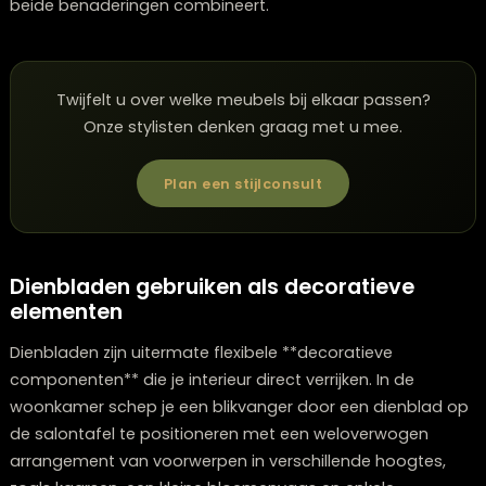
Voordelen van handgemaakte dienblad
versus massaproductie
Handvervaardigde dienbladen bezitten een
**onvergelijkbaar karakter** en echtheid die massaal
geproduceerde versies missen. Elk exemplaar vertoon
subtiele afwijkingen die het een persoonlijke toets gev
variërend van kleine onvolkomenheden in de finish tot
kleur- of textuurnuances.
De superieure kwaliteit van ambachtelijk werk vertaalt 
vaak in een langere levensduur. Vakmensen besteden
meer zorg aan details zoals verbindingen en afwerkin
wat resulteert in een duurzamer product dat zijn esthe
behoudt, zelfs na jarenlang intensief gebruik.
Bovendien draagt de keuze voor handgemaakte