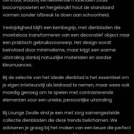
multifunctioneel zijn of een onderscheidend ontwerp
hebben. Deze waardevolle stukken starten vanaf €150
maar garanderen jarenlang gebruiksplezier en kunnen 
verzamelobjecten worden.
Bij Lounge Zwolle streven we naar een divers assortim
dat voor elk budget een geschikte optie biedt, zonder
concessies te doen aan kwaliteit of stijl.
Wat maakt een dienblad duurzaam in
2026?
Een dienblad is pas werkelijk duurzaam in 2026 als de
volledige **productlevenscyclus** geoptimaliseerd is
een minimale ecologische voetafdruk. Dit begint met 
selectie van materialen: hernieuwbare grondstoffen z
gecertificeerd hout, bamboe of innovatieve