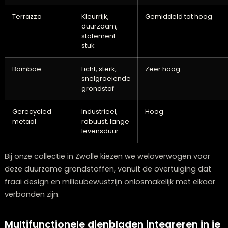
Materiaal
Kenmerken
Duurzaamheids
Gerecycled
Warm,
Hoog
hout
natuurlijke
uitstraling,
unieke textuur
Biocomposieten
Licht,
Zeer hoog
veelzijdig,
innovatief
Terrazzo
Kleurrijk,
Gemiddeld tot ho
duurzaam,
statement-
stuk
Bamboe
Licht, sterk,
Zeer hoog
snelgroeiende
grondstof