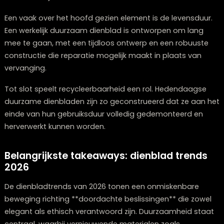
in 2026?
De prijsfluctuaties van dienbladen in 2026 kenmerken z
door een grotere variatie tussen de diverse prijsklasse
**Milieuvriendelijke productie** en geavanceerde
materialen stuwen de kosten in het middensegment
enigszins op, terwijl efficiënte productiemethoden juis
zorgen voor betaalbaardere keuzes in het instapsegm
Voor een hoogwaardig dienblad van duurzame
grondstoffen zoals hergebruikt hout of biocomposiet
je een bedrag tussen de €50 en €150 verwachten,
afhankelijk van de afmetingen en afwerking. Deze
prijscategorie biedt een evenwichtige verhouding tus
kwaliteit, esthetiek en duurzaamheid.
De ware meerwaarde ligt vaak in dienbladen die