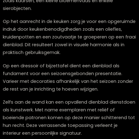
dienbladen vaak bij aan een kleinere ecologische impa
Lokale fabricage vermindert het aantal
transportkilometers, en traditionele methoden verbrui
doorgaans minder energie dan industriële processen.
Massaproductie kent uiteraard ook voordelen: unifor
kwaliteit, doorgaans betere verkrijgbaarheid en een
aantrekkelijker prijspunt. Bij Lounge Zwolle vind je een
zorgvuldig samengestelde collectie die de voordelen 
beide benaderingen combineert.
Twijfelt u over welke meubels bij elkaar passen?
Onze stylisten denken graag met u mee.
Plan een stijlconsult