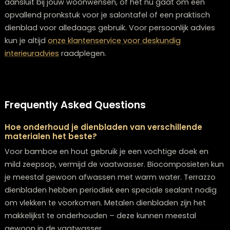
biocomposieten vormen de fundering.
Het fabricageproces is minstens zo cruciaal. Energiezu
productiemethoden, een beperkt waterverbruik en ee
lage CO2-uitstoot zijn onontbeerlijke maatstaven voo
daadwerkelijk duurzaam dienblad.
Een vaak over het hoofd gezien element is de levensdu
Een werkelijk duurzaam dienblad is ontworpen om lan
mee te gaan, met een tijdloos ontwerp en een robuus
constructie die reparatie mogelijk maakt in plaats van
vervanging.
Tot slot speelt recycleerbaarheid een rol. Hedendaag
duurzame dienbladen zijn zo geconstrueerd dat ze aa
einde van hun gebruiksduur volledig gedemonteerd e
herverwerkt kunnen worden.