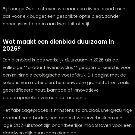
Nederlandse ontwerpers dragen significant bij aan de
innovaties. Studio Piet Hein Eek loopt voorop met
dienbladen van gerecyclede materialen, terwijl Marcel
Wanders traditionele vormen transformeert tot verra
moderne creaties.
Nieuwe talenten zoals Sabine Marcelis imponeren met
experimenten met kleur en transparantie, wat resulteer
dienbladen die haast als autonome kunstwerken in he
interieur fungeren.
Bij Lounge Zwolle vind je dienbladen die geïnspireerd zi
deze designtrends, met zorg uitgekozen om je een
collectie te presenteren die zowel eigentijds als tijdloos
Wat kun je verwachten van dienblad pri