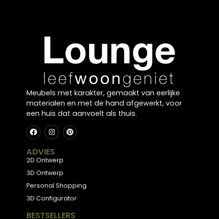
Handgemaakte dienbladen kosten meestal 2-3 keer 
dan vergelijkbare massaproducten, maar bieden unie
karakteristieken en vaak betere duurzaamheid. Een
handgemaakt dienblad begint rond €80-120, terwijl
massaproductie vanaf €30-50 te vinden is. De investe
in handwerk betaalt zich terug door de langere leven
en unieke uitstraling.
Welke maat dienblad past het beste bij een
standaard salontafel?
Voor een standaard salontafel (120×60 cm) is een
dienblad van 40-50 cm breed ideaal – dit laat voldo
ruimte voor andere items. Bij ronde salontafels kies je
een rond dienblad van maximaal 1/3 van de tafeldiam
Te grote dienbladen domineren de tafel, te kleine
verdwijnen visueel.