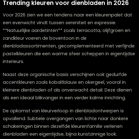
lichtheid toevoegt aan je interieur. De afwerkingen zijn
veelal mat in plaats van glanzend, wat bijdraagt aan 
serene ambiance.
Opmerkelijk is de focus op voelbare kwaliteit binnen h
minimalisme. Hoewel de vormen basaal zijn, wordt er
geëxperimenteerd met subtiele textuurverschillen die
opvallen bij aanraking van het dienblad.
Deze minimalistische filosofie impliceert overigens ge
saaiheid of kille sfeer. Integendeel, de terughoudendhe
het ontwerp zorgt ervoor dat de objecten die je op he
dienblad plaatst beter tot hun recht komen, waardoor
geheel een evenwichtig visueel statement vormt in je
leefruimte.