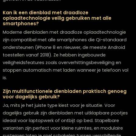
Belangrijkste takeaways: dienblad tren
2026
De dienbladtrends van 2026 tonen een onmiskenbare
beweging richting **doordachte beslissingen** die zo
elegant als ethisch verantwoord zijn. Duurzaamheid s
centraal, waarbij vernieuwende materialen zoals
biocomposieten en hergebruikt hout de standaard
vormen zonder afbreuk te doen aan schoonheid.
Veelzijdigheid blijft een kernbegrip, met dienbladen die
moeiteloos transformeren van een decoratief object 
een praktisch gebruiksvoorwerp. Het design wordt
beïnvloed door minimalisme, maar krijgt een warme
uitstraling dankzij natuurlijke materialen en aardse
kleurnuances.