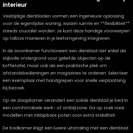
Gerecycled
Industrieel,
Hoog
metaal
robuust, lange
levensduur
Bij onze collectie in Zwolle kiezen we weloverwogen vo
deze duurzame grondstoffen, vanuit de overtuiging d
fraai design en milieubewustzijn onlosmakelijk met elk
verbonden zijn.
Multifunctionele dienbladen integreren i
interieur
Veelzijdige dienbladen vormen een ingenieuze oplossi
voor de eigentijdse woning, waarin ruimte en **flexibilit
steeds crucialer worden. Je kunt deze handige voorw
op talloze manieren in je leefomgeving integreren.