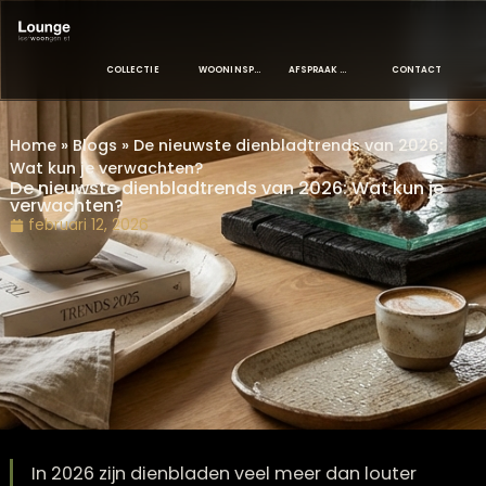
COLLECTIE
WOONINSPIRATIE
AFSPRAAK MAKEN
CONTAC
Home
»
Blogs
»
De nieuwste dienbladtrends van 2026
Wat kun je verwachten?
De nieuwste dienbladtrends van 2026: Wat kun j
verwachten?
februari 12, 2026