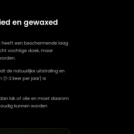
 technieken. Voor waterkringen, vaak
t goed. Wrijf dit mengsel zachtjes op de vlek
at het enkele uren het vet absorberen en veeg
 een klein beetje mayonaise op de vlek te
jn uitkomst bieden, maar test dit altijd
kt, geolied en gewaxed