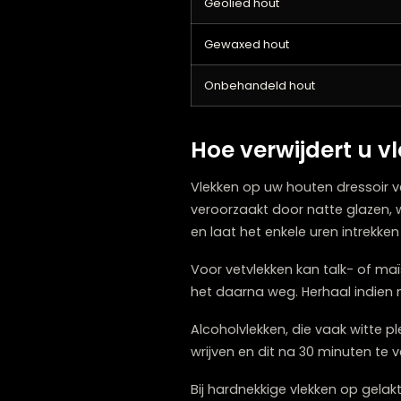
een wasachtige laag vor
Voor het afstoffen is een
voor hout uitkomst bieden
Type houtafwerki
Gelakt hout
Geolied hout
Gewaxed hout
Onbehandeld hout
Hoe verwijdert