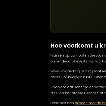
De afwerking van uw dres
die het hout afdicht tege
moeilijker te herstellen 
Geolied hout heeft een mee
tastbaarheid van het hout,
noodzakelijk om de besc
Gewaxed hout heeft een z
vaker worden aangebracht 
bijgewerkt door lokaal ni