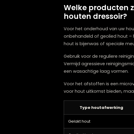
Reinigen
Voeden (olie/was)
Controleren op schade
Welke producte
houten dressoi
Voor het onderhoud van uw
onbehandeld of geolied ho
hout is bijenwas of speci
Gebruik voor de reguliere
Vermijd agressieve reinig