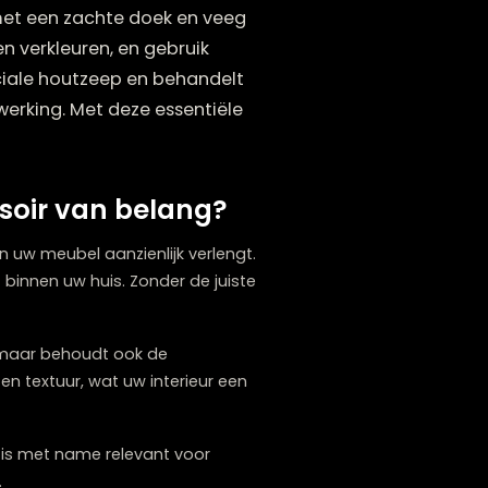
isschien denkt. Cruciaal zijn
s afstoffen met een zachte doek en veeg
het hout doen verkleuren, en gebruik
ruikt u speciale houtzeep en behandelt
k van de afwerking. Met deze essentiële
n dressoir van belang?
vensduur
van uw meubel aanzienlijk verlengt.
tuur en licht binnen uw huis. Zonder de juiste
gsprocessen, maar behoudt ook de
lans, kleur en textuur, wat uw interieur een