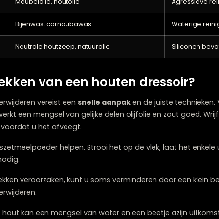
men.
 microvezeldoek of katoenen doek perfect. Bij hardnekki
, maar test deze altijd eerst op een onopvallende plek.
ng
Aanbevolen product
Bijenwas, speciale waspolish
P
Meubelolie, houtolie
A
Bijenwas, carnaubawas
W
Neutrale houtzeep, natuurolie
S
 u vlekken van een houten dress