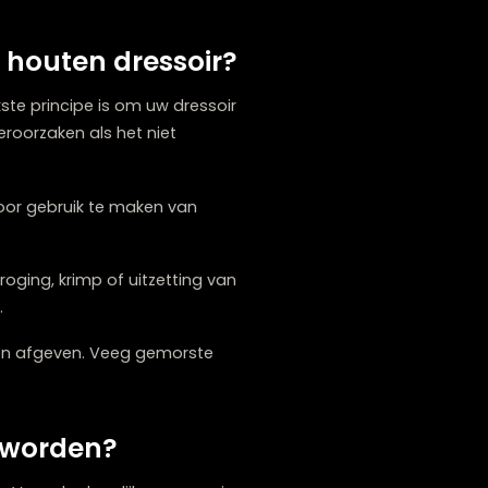
behoudt. Dit is met name relevant voor
nnen stijgen.
van een houten dressoir?
t belangrijkste principe is om uw dressoir
ne krasjes veroorzaken als het niet
 plaatsen of door gebruik te maken van
0%) om uitdroging, krimp of uitzetting van
intermaanden.