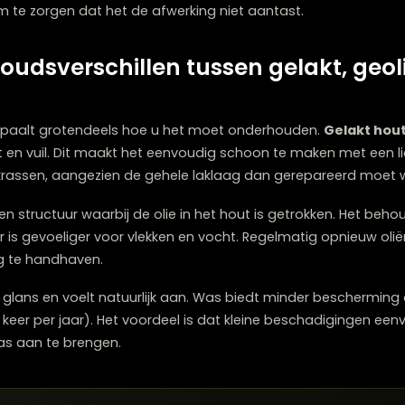
soir verwijderen vereist een
snelle aanpak
en de juiste
zen, werkt een mengsel van gelijke delen olijfolie en zou
trekken voordat u het afveegt.
 of maïszetmeelpoeder helpen. Strooi het op de vlek, la
ndien nodig.
witte plekken veroorzaken, kunt u soms verminderen door
en te verwijderen.
 gelakt hout kan een mengsel van water en een beetje azi
plek om te zorgen dat het de afwerking niet aantast.
derhoudsverschillen tussen gela