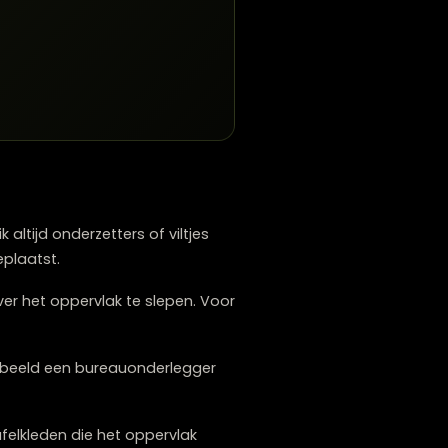
Gelakt hout
heeft een beschermende laag
en met een licht vochtige doek, maar
pareerd moet worden.
. Het behoudt de natuurlijke uitstraling en
nieuw oliën (1-2 keer per jaar) is
 bescherming dan lak of olie en moet daarom
adigingen eenvoudig kunnen worden
assen?
e.