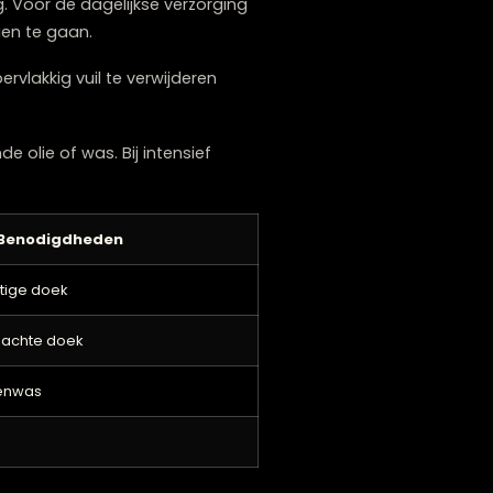
f warmte kunnen afgeven. Veeg gemorste
rhouden worden?
e verzorging. Voor de dagelijkse verzorging
ophoping tegen te gaan.
t helpt oppervlakkig vuil te verwijderen
 een voedende olie of was. Bij intensief
Benodigdheden
hte, licht vochtige doek