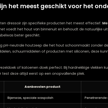
Maandelijks
Mil
1-2 keer per jaar
Meu
Seizoenswisseling
–
n zijn het meest geschikt voor
r?
 houten dressoir zijn specifieke producten het meest e
ut – het voedt het hout van binnenuit en behoudt de nat
ale meubelwas beter geschikt.
 reiniging pH-neutrale houtzeep die het hout schoonma
ingsmiddelen, schuurmiddelen of producten met silicon