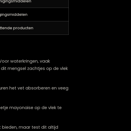
ge vlekken kunnen speciale vlekverwijderaars
Te vermijden
enetrerende oliën
gressieve reinigingsmiddelen
aterige reinigingsmiddelen
iliconen bevattende producten
oir?