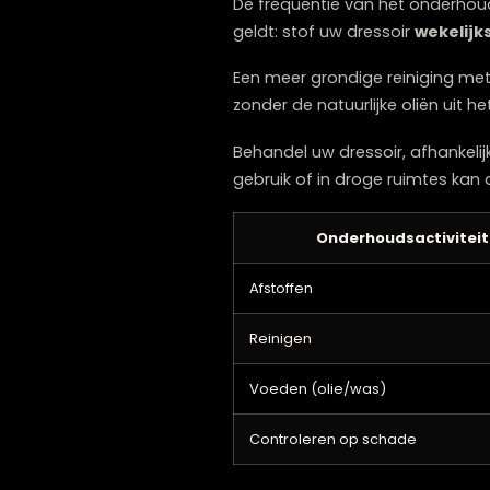
Gebruik altijd onderzette
vloeistoffen direct op om
Hoe frequent 
De frequentie van het ond
geldt: stof uw dressoir
wek
Een meer grondige reinigin
zonder de natuurlijke oliën
Behandel uw dressoir, afha
gebruik of in droge ruimtes
Onderhoudsacti
Afstoffen