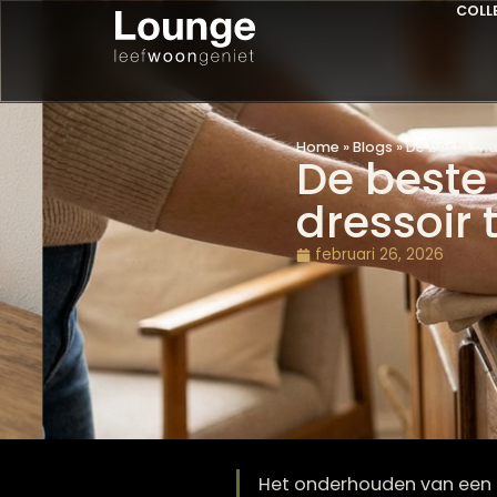
Home
»
Blogs
»
De be
De bes
dresso
februari 26, 2026