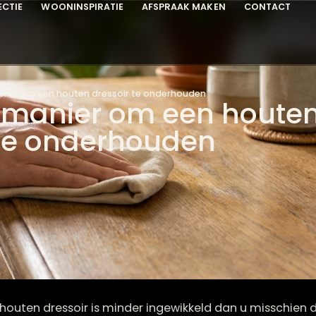
COLLECTIE
WOONINSPIRATIE
AFSPRAAK MAKEN
C
ste manier om een houten dressoir te onderhouden
te manier om een h
ir te onderhouden