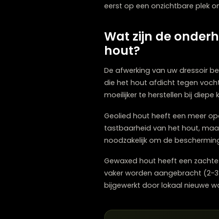
Vlekken op uw houten dres
veroorzaakt door natte gla
en laat het enkele uren in
Voor vetvlekken kan talk-
het daarna weg. Herhaal i
Alcoholvlekken, die vaak 
wrijven en dit na 30 minut
Bij hardnekkige vlekken op
eerst op een onzichtbare 
Wat zijn de on
hout?