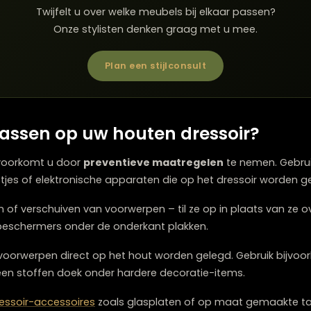
soir bepaalt grotendeels hoe u het moet onderhouden.
n vocht en vuil. Dit maakt het eenvoudig schoon te mak
bij diepe krassen, aangezien de gehele laklaag dan gere
r open structuur waarbij de olie in het hout is getrokken
 maar is gevoeliger voor vlekken en vocht. Regelmatig op
herming te handhaven.
achte glans en voelt natuurlijk aan. Was biedt minder
(2-3 keer per jaar). Het voordeel is dat kleine besch
euwe was aan te brengen.
Twijfelt u over welke meubels bij elkaar p
Onze stylisten denken graag met u me