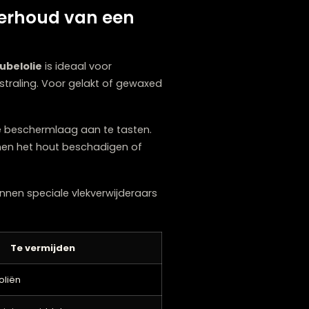
de houtzeep, zachte doek
belolie of bijenwas
 het onderhoud van een
ffectief.
Meubelolie
is ideaal voor
uurlijke uitstraling. Voor gelakt of gewaxed
akt zonder de beschermlaag aan te tasten.
en, deze kunnen het hout beschadigen of