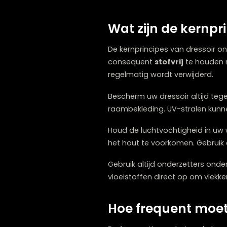
rijkere en verzorgdere uitst
Daarnaast zorgt correct o
kwalitatieve of antieke st
Wat zijn de ke
De kernprincipes van dres
consequent
stofvrij
te ho
regelmatig wordt verwijde
Bescherm uw dressoir altij
raambekleding. UV-stralen
Houd de luchtvochtigheid 
het hout te voorkomen. G