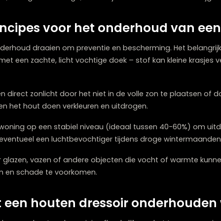
raling geeft.
nderhoud ervoor dat uw meubel zijn financiële waarde 
ukken die, mits goed verzorgd, met de jaren in waarde ku
rnprincipes voor het onderhoud 
soir onderhoud draaien om preventie en bescherming. He
uden met een zachte, licht vochtige doek – stof kan klei
rd.
d tegen direct zonlicht door het niet in de volle zon te
 kunnen het hout doen verkleuren en uitdrogen.
in uw woning op een stabiel niveau (ideaal tussen 40-6
ebruik eventueel een luchtbevochtiger tijdens droge w