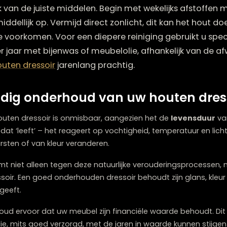
een houten dressoir is minder ingewikkeld dan u m
gebruik van de juiste middelen. Begin met wekelijk
 onmiddellijk op. Vermijd direct zonlicht, dit kan 
gen te voorkomen. Voor een diepere reiniging geb
al per jaar met bijenwas of meubelolie, afhankelij
t uw
houten dressoir
jarenlang prachtig.
gvuldig onderhoud van uw houte
 uw houten dressoir is onmisbaar, aangezien het de
le
riaal dat ‘leeft’ – het reageert op vochtigheid, tempera
en, barsten of van kleur veranderen.
chermt niet alleen tegen deze natuurlijke verouderin
 dressoir. Een goed onderhouden dressoir behoudt zijn g