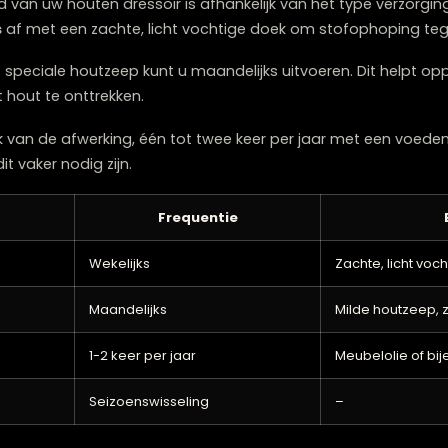
rs onder glazen, vazen of andere objecten die vocht o
 vlekken en schade te voorkomen.
moet een houten dressoir onde
erhoud van uw houten dressoir is afhankelijk van het typ
elijks
af met een zachte, licht vochtige doek om stof
g met speciale houtzeep kunt u maandelijks uitvoeren. Di
 uit het hout te onttrekken.
nkelijk van de afwerking, één tot twee keer per jaar met
 kan dit vaker nodig zijn.
viteit
Frequentie
Wekelijks
Zac