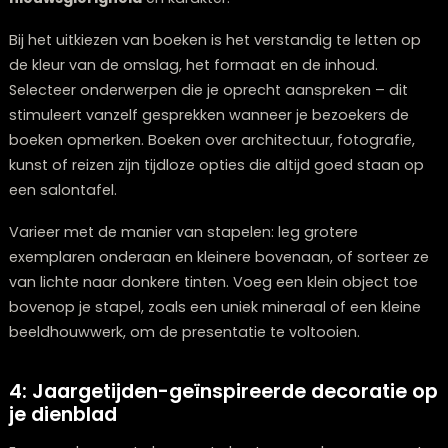
3: De ideale boekencollectie
Salontafelboeken zijn niet louter bedoeld om in te
bladeren; ze zijn een essentieel onderdeel van je
interieurdecoratie. Het strategisch opstapelen van ee
aantal uitgekozen boeken op een dienblad schept
onmiddellijk een ambiance van
elegante
nieuwsgierigheid
en karakter.
Bij het uitkiezen van boeken is het verstandig te letten
de kleur van de omslag, het formaat en de inhoud.
Selecteer onderwerpen die je oprecht aanspreken – di
stimuleert vanzelf gesprekken wanneer je bezoekers d
boeken opmerken. Boeken over architectuur, fotografi
kunst of reizen zijn tijdloze opties die altijd goed staa