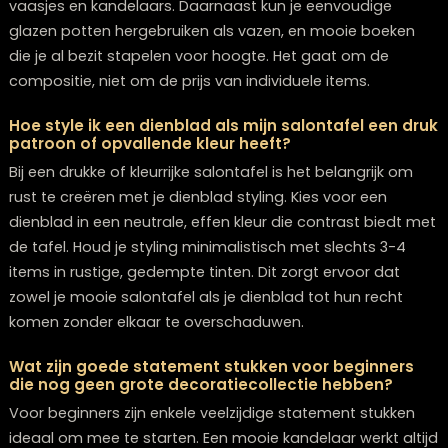
seizoensgebonden decoratie. Voor een fris gevoel kun
ook elke 6-8 weken één accent verwisselen, zonder de
compositie opnieuw te hoeven opbouwen.
Wat doe ik als mijn dienblad te klein is voor alle
items die ik wil gebruiken?
Als je dienblad te klein aanvoelt, is het beter om minde
items te gebruiken dan het te overladen. Kies je 3-4
favoriete stukken en roteer de andere items door ze
periodiek te wisselen. Een alternatief is om een tweed
klein dienblad toe te voegen aan een andere kant van 
salontafel, waardoor je meer stylingopties krijgt zonde
één dienblad te vol wordt.
Hoe voorkom ik dat mijn dienblad stoffig wordt e
verwaarloosd uitziet?
Maak van het afstoffen van je dienblad een wekelijks