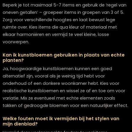
We hopen dat deze adviezen je hebben aangezet om
de slag te gaan met het stylen van jouw salontafel. He
een schitterend dienblad samengesteld? Deel je creat
gerust op sociale media! En vanzelfsprekend ben je alt
welkom in onze vestiging van Lounge Zwolle voor verd
inspiratie of om onze ruime collectie dienbladen en
accessoires te bewonderen! Mocht je nog vragen heb
neem dan contact op met onze klantenservice
.
Veelgestelde Vragen
Hoe vaak moet ik mijn dienblad opnieuw stylen?
Er is geen vaste regel, maar veel mensen veranderen 
dienblad styling om de 2-3 maanden of bij
seizoenswisselingen. Luister naar je gevoel – als je styli