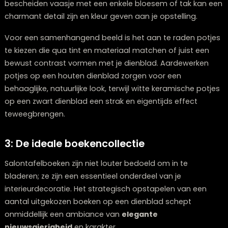
geliefde kamerplant. Vetplanten zijn hiervoor uitermat
geschikt, dankzij hun geringe waterbehoefte en hun
variëteit aan vormen en tinten.
Varieer in hoogte en textuur voor een boeiend visueel
schouwspel. Combineer bijvoorbeeld een hogere cac
met lager groeiende, breed uitlopende vetplanten. Ee
bescheiden vaasje met een enkele bloesem of tak ka
charmant detail zijn en kleur geven aan je opstelling.
Voor een samenhangend beeld is het aan te raden po
te kiezen die qua tint en materiaal matchen of juist e
bewust contrast vormen met je dienblad. Aardewerke
potjes op een houten dienblad zorgen voor een
behaaglijke, natuurlijke look, terwijl witte keramische p
op een zwart dienblad een strak en eigentijds effect
teweegbrengen.