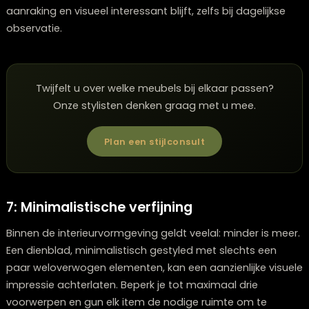
houten kraal, een aardewerken pot en een natuurlijke
spons.
Materiaalcombinatie
Effect
Past bij
interieursti
Hout + Keramiek +
Warm,
Landelijk,
Linnen
natuurlijk,
Scandinavisch
tactiel
Bohemien
Metaal + Glas + Beton
Modern,
Industrial,
industrieel,
Minimalistisch
strak
Urban
Marmer + Messing +
Luxueus,
Art Deco,
Fluweel
elegant,
Glamour,
verfijnd
Klassiek