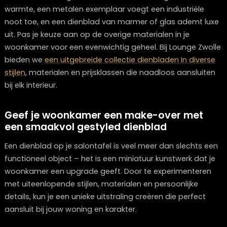
Let er echter op dat je dienblad niet verandert in een
opslagplaats voor allerhande persoonlijke bezittingen.
Selecteer bewust één of twee betekenisvolle items en
combineer deze met meer decoratieve elementen vo
een harmonieus geheel dat zowel persoonlijk als sma
is.
9: Hoe selecteer je het ideale dienblad?
De fundering van een fraai ingericht tableau is uiteraa
het dienblad zelf. Bij de selectie van je dienblad dien je
rekening te houden met de afmetingen van je salontaf
je interieurstijl en het beoogde praktische gebruik.
Wat formaat betreft, is de algemene richtlijn dat je