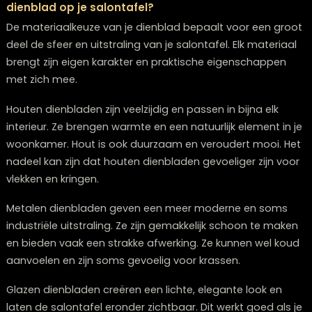
je dienblad styling.
Hoe style je een dienblad op je salontafel?<br><
href=”https://www.loungezwolle.nl/author/pien/
</a>
Een dienblad stylen op je salontafel is meer dan allee
functioneel – het is een klein podium voor je persoonli
stijl en smaak. Het stylen van een dienblad begint met
kiezen van de juiste maat en materiaal voor je interieur
gevolgd door het toevoegen van verschillende eleme
die variëren in hoogte, textuur en kleur. Een goed gest
dienblad combineert decoratieve items zoals kaarsen
kleine vaasjes met bloemen en design boeken met
praktische voorwerpen die je dagelijks gebruikt. Door 
seizoensgebonden elementen te werken en de juiste
balans te vinden tussen functionaliteit en esthetiek, c
je een aantrekkelijk focuspunt in je woonkamer dat je