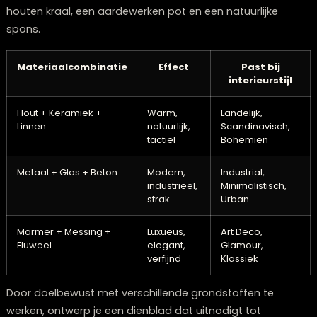
je koffiebenodigdheden completeert het geheel en cr
een aangename plek waar je gasten graag plaatsne
Het is een gebaar om te ontspannen en in stijl van ee
koffie te genieten.
6: Varieer met structuren en grondstoff
Een visueel boeiend dienblad combineert diverse
materialen en structuren. Experimenteer met een mix 
natuurlijke componenten zoals hout of steen en glan
oppervlakken zoals glas of metaal. Deze
tegenstelli
voegen diepte toe en maken je inrichting levendiger.
Stel je bijvoorbeeld een onbewerkt houten dienblad vo
met daarop een strakke glazen vaas, een zacht linnen
doekje en een metalen kandelaar. Of combineer een
modern metalen dienblad met organische items zoal