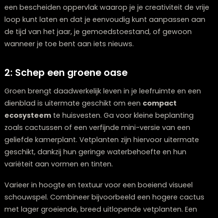
spullen zoals afstandsbedieningen, tijdschriften en
decoratiestukken te ordenen, waardoor je tafel er altij
netjes uitziet.
Een doordacht gestyled dienblad straalt sfeer uit en
fungeert als een visueel middelpunt in je woonkamer. H
een bescheiden oppervlak waarop je je creativiteit de v
loop kunt laten en dat je eenvoudig kunt aanpassen 
de tijd van het jaar, je gemoedstoestand, of gewoon
wanneer je toe bent aan iets nieuws.
2: Schep een groene oase
Groen brengt daadwerkelijk leven in je leefruimte en e
dienblad is uitermate geschikt om een
compact
ecosysteem
te huisvesten. Ga voor kleine beplanting
zoals cactussen of een verfijnde mini-versie van een