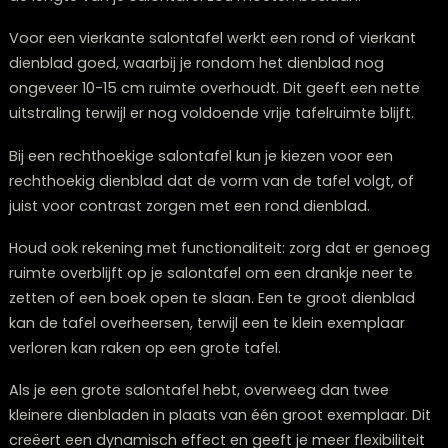
Vervolgens moet je denken aan texturen. Combineer
gladde oppervlakken (zoals glas of keramiek) met ru
materialen (zoals hout of linnen). Deze contrasten m
je compositie levendiger en nodigen uit om aangeraak
worden.
Een centraal statement stuk is ook belangrijk – dit ka
opvallende vaas, een bijzondere kandelaar of een uni
decoratief object zijn dat direct de aandacht trekt.
Tot slot is variatie in vorm een sleutelelement. Meng r
vierkante en organische vormen voor een dynamisch
resultaat.
Welke materialen werken het beste voor een
dienblad op je salontafel?
De materiaalkeuze van je dienblad bepaalt voor een 