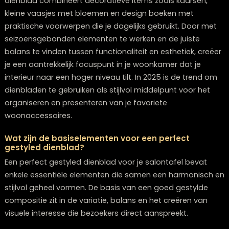
Welke budget-vriendelijke alternatieven zijn er v
dure decoratie-items?
Je hoeft niet veel geld uit te geven voor een mooi ges
dienblad. Gebruik natuurlijke elementen zoals takken,
stenen of seizoensfruit die gratis zijn. Vintage winkels 
kringloopwinkels zijn fantastische bronnen voor unieke
vaasjes en kandelaars. Daarnaast kun je eenvoudige
glazen potten hergebruiken als vazen, en mooie boek
die je al bezit stapelen voor hoogte. Het gaat om de
compositie, niet om de prijs van individuele items.
Hoe style ik een dienblad als mijn salontafel een
patroon of opvallende kleur heeft?
Bij een drukke of kleurrijke salontafel is het belangrijk 
rust te creëren met je dienblad styling. Kies voor een
dienblad in een neutrale, effen kleur die contrast bied