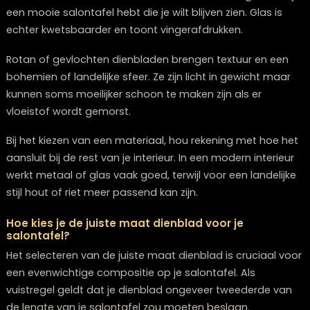
interieur naar een hoger niveau tilt. In 2025 is de tren
dienbladen te gebruiken als stijlvol middelpunt voor h
organiseren en presenteren van je favoriete
woonaccessoires.
Wat zijn de basiselementen voor een perfect
gestyled dienblad?
Een perfect gestyled dienblad voor je salontafel beva
enkele essentiële elementen die samen een harmonis
stijlvol geheel vormen. De basis van een goed gestyld
compositie zit in de variatie, balans en het creëren va
visuele interesse die bezoekers direct aanspreekt.
Allereerst is het belangrijk om te spelen met verschille
hoogtes. Plaats bijvoorbeeld een hogere kaars naast
lager decoratief object. Dit creëert direct visuele inter
en voorkomt dat je dienblad er vlak uitziet.