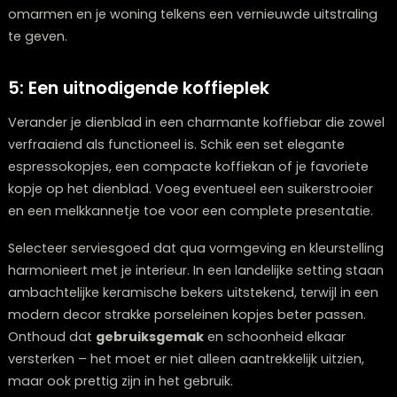
erg sfeervol.
In de lente brengen verse bloemstukjes of takken met
bloesem onmiddellijk de frisse vitaliteit van het seizoen
huis. En gedurende de zomer kun je schelpjes, citroene
kleine zomerse snuisterijen toevoegen om een
zomer
sfeer
te creëren, zelfs als je thuisblijft.
Door je dienblad met regelmaat aan te passen aan h
seizoen, blijft je interieur dynamisch en up-to-date. Het
een minimale tijdsinvestering met een significant effe
de ambiance in je woonkamer. Bovendien is het een
aangename manier om de wisseling van de seizoenen
omarmen en je woning telkens een vernieuwde uitstra
te geven.