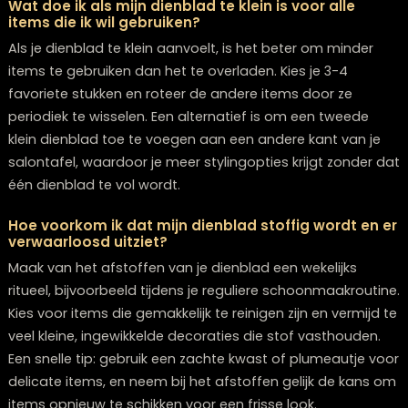
Vermijd deze veelgemaakte fouten: te veel items
gebruiken waardoor het rommelig wordt, alle items o
dezelfde hoogte plaatsen (geen visuele interesse), al
praktische items zonder decoratieve waarde kiezen, o
dienblad als permanent opbergplek gebruiken voor
afstandsbedieningen en sleutels.
Hoe kan ik mijn dienblad styling budget-vriendeli
houden?
Gebruik items die je al in huis hebt, zoals mooie glazen
kaarsen of boeken. Verzamel gratis natuurlijke elemen
zoals takken, bladeren of stenen tijdens wandelingen.
Bezoek kringloopwinkels voor unieke vintage items en
wissel seizoensgebonden decoratie uit in plaats van a
nieuw te kopen.
Wat als mijn huisdieren of kinderen vaak bij de