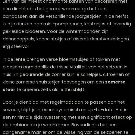
een salontafel.
Varieer met de manier van stapelen: leg grotere
exemplaren onderaan en kleinere bovenaan, of sortee
van lichte naar donkere tinten. Voeg een klein object 
bovenop je stapel, zoals een uniek mineraal of een kle
beeldhouwwerk, om de presentatie te voltooien.
4: Jaargetijden-geïnspireerde decorati
je dienblad
Een van de meest charmante kanten van decoreren 
een dienblad is het gemak waarmee je het kunt
aanpassen aan de verschillende jaargetijden. In de he
kun je denken aan mini-pompoenen, kastanjes of lev
gekleurde bladeren. Voor de wintermaanden zijn
dennenappels, kaneelstokjes of discrete kerstversieri