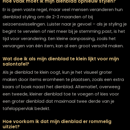
Geef je woonkamer een make-over met
een smaakvol gestyled dienblad
Een dienblad op je salontafel is veel meer dan slechts
functioneel object – het is een miniatuur kunstwerk da
woonkamer een upgrade geeft. Door te experimenter
met uiteenlopende stijlen, materialen en persoonlijke
details, kun je een unieke uitstraling creëren die perfec
aansluit bij jouw woning en karakter.
Bedenk dat het inrichten van je dienblad geen exacte
wetenschap is, maar eerder een creatief proces. Spee
met diverse combinaties, pas je styling aan de seizo
aan en voeg persoonlijke elementen toe die jouw verh
vertellen. Het meest aansprekende interieur is immers
reflectie van wie jij bent.