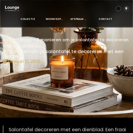
COLLECTIE
WOONINSPIRATIE
AFSPRAAK MAKEN
CONTACT
Home
»
Blogs
»
9 manieren om je salontafel te decor
met een dienblad
9 manieren om je salontafel te decoreren met e
dienblad
februari 12, 2026