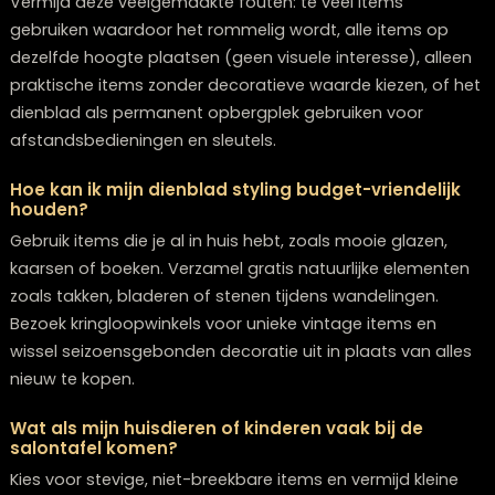
begint te vervelen of niet meer bij je stemming past, is
tijd voor verandering. Een kleine aanpassing, zoals het
vervangen van één item, kan al een groot verschil ma
Wat doe ik als mijn dienblad te klein lijkt voor mij
salontafel?
Als je dienblad te klein oogt, kun je het visueel groter
maken door items eromheen te plaatsen, zoals een e
kaars of boek naast het dienblad. Alternatief, overwe
een tweede, kleiner dienblad toe te voegen of kies voo
een groter dienblad dat maximaal twee derde van je
tafeloppervlak bedekt.
Hoe voorkom ik dat mijn dienblad er rommelig
uitziet?
Beperk je tot maximaal 5-7 items en gebruik de ‘regel
oneven getallen’ – groepeer items in groepen van 3 of