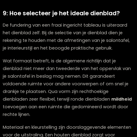
draagt bij aan een gevoel van sereniteit en evenwicht 
salontafel.
8: Persoonlijke touches aanbrengen
Je woonruimte weerspiegelt wie je bent, en je dienbla
biedt een uitstekend podium om persoonlijke voorwe
te etaleren die sentimentele waarde voor je hebben. 
items toe die herinneringen oproepen, zoals een fraai
ingelijste foto, een souvenir van een gedenkwaardige r
of een erfstuk met emotionele betekenis.
Deze persoonlijke details verlenen je inrichting
authenticiteit
en maken je interieur onderscheidend.
stimuleren ook dialogen wanneer bezoekers
geïnteresseerd raken in de achtergrond van een bijzo
voorwerp op je dienblad.