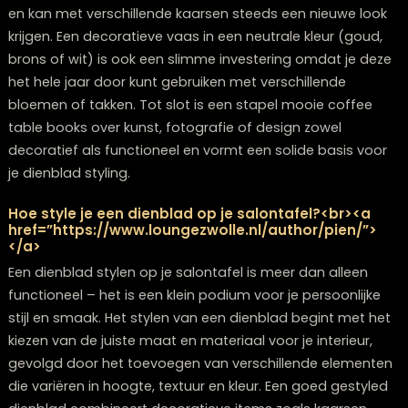
ritueel, bijvoorbeeld tijdens je reguliere schoonmaakro
Kies voor items die gemakkelijk te reinigen zijn en vermi
veel kleine, ingewikkelde decoraties die stof vasthoud
Een snelle tip: gebruik een zachte kwast of plumeautje
delicate items, en neem bij het afstoffen gelijk de ka
items opnieuw te schikken voor een frisse look.
Kan ik een dienblad ook stylen als ik kleine kinde
of huisdieren heb?
Absoluut! Kies dan voor stabiele, zwaardere items die 
gemakkelijk omvallen en vermijd breekbare materialen
zoals glas. Plaats je dienblad iets naar achteren op de
salontafel, buiten het directe bereik van kleine handjes
Functionele items zoals een mooie houten schaal me
speelgoed of een stoffen mandje kunnen zelfs deel
uitmaken van je styling terwijl ze praktisch blijven voor
gezinsleven.