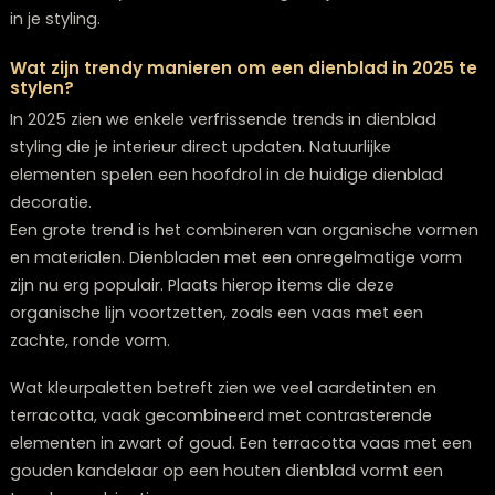
deel de sfeer en uitstraling van je salontafel. Elk mater
brengt zijn eigen karakter en praktische eigenschapp
met zich mee.
Houten dienbladen zijn veelzijdig en passen in bijna elk
interieur. Ze brengen warmte en een natuurlijk element 
woonkamer. Hout is ook duurzaam en veroudert mooi.
nadeel kan zijn dat houten dienbladen gevoeliger zijn 
vlekken en kringen.
Metalen dienbladen geven een meer moderne en so
industriële uitstraling. Ze zijn gemakkelijk schoon te m
en bieden vaak een strakke afwerking. Ze kunnen wel 
aanvoelen en zijn soms gevoelig voor krassen.
Glazen dienbladen creëren een lichte, elegante look e
laten de salontafel eronder zichtbaar. Dit werkt goed a