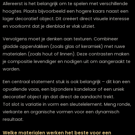
de tafel. Houd je styling minimalistisch met slechts 3-
items in rustige, gedempte tinten. Dit zorgt ervoor dat
zowel je mooie salontafel als je dienblad tot hun recht
komen zonder elkaar te overschaduwen.
Wat zijn goede statement stukken voor beginne
die nog geen grote decoratiecollectie hebben?
Voor beginners zijn enkele veelzijdige statement stukk
ideaal om mee te starten. Een mooie kandelaar werkt a
en kan met verschillende kaarsen steeds een nieuwe l
krijgen. Een decoratieve vaas in een neutrale kleur (go
brons of wit) is ook een slimme investering omdat je 
het hele jaar door kunt gebruiken met verschillende
bloemen of takken. Tot slot is een stapel mooie coffe
table books over kunst, fotografie of design zowel
decoratief als functioneel en vormt een solide basis v