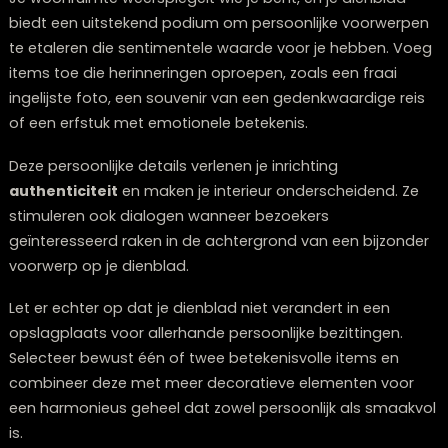
Een dienblad, minimalistisch gestyled met slechts een
paar weloverwogen elementen, kan een aanzienlijke vi
impressie achterlaten. Beperk je tot maximaal drie
voorwerpen en gun elk item de nodige ruimte om te
schitteren.
Het geheim achter geslaagde minimalistische styling 
selectie van objecten met een
uitgesproken visuele
impact
. Denk aan een kunstzinnige vaas, een opmerkel
boek of een opvallend voorwerp met een intrigerende
vorm. Door het geringe aantal items krijgt elk object 
nadruk.
Een treffend voorbeeld is een royaal zwart dienblad
waarop enkel een architectonische vaas met een enk
tak en een kleine sculptuur rusten. De open ruimte r
de objecten is net zo cruciaal als de objecten zelf en