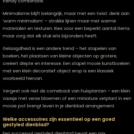
een mooie salontafel hebt die je wilt blijven zien. Glas i
echter kwetsbaarder en toont vingerafdrukken.
Rotan of gevlochten dienbladen brengen textuur en e
bohemien of landelijke sfeer. Ze zijn licht in gewicht m
kunnen soms moeilijker schoon te maken zijn als er
vloeistof wordt gemorst.
Bij het kiezen van een materiaal, hou rekening met hoe
aansluit bij de rest van je interieur. In een modern inter
werkt metaal of glas vaak goed, terwijl voor een landel
stijl hout of riet meer passend kan zijn.
Hoe kies je de juiste maat dienblad voor je
salontafel?
Het selecteren van de juiste maat dienblad is cruciaal
een evenwichtige compositie op je salontafel. Als