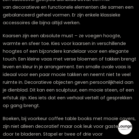
vuistregel geldt dat je dienblad ongeveer tweederde 
de lengte van je salontafel zou moeten beslaan.
Voor een vierkante salontafel werkt een rond of vierka
dienblad goed, waarbij je rondom het dienblad nog
ongeveer 10-15 cm ruimte overhoudt. Dit geeft een ne
uitstraling terwijl er nog voldoende vrije tafelruimte blijf
Bij een rechthoekige salontafel kun je kiezen voor een
rechthoekig dienblad dat de vorm van de tafel volgt, 
juist voor contrast zorgen met een rond dienblad.
Houd ook rekening met functionaliteit: zorg dat er ge
ruimte overblijft op je salontafel om een drankje neer 
zetten of een boek open te slaan. Een te groot dienbl
kan de tafel overheersen, terwijl een te klein exemplaa
verloren kan raken op een grote tafel.