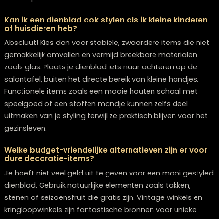
salontafel komen?
Kies voor stevige, niet-breekbare items en vermijd klei
onderdelen die gevaarlijk kunnen zijn. Gebruik zwaarde
objecten die niet gemakkelijk omvallen en overweeg e
dienblad met opstaande randjes. Houd de styling sim
en plaats waardevolle of fragiele items hoger of elder
de kamer.
Veelgestelde Vragen
Hoe vaak moet ik de styling van mijn dienblad
veranderen?
Er is geen vaste regel, maar we raden aan om minima
per seizoen (dus 4 keer per jaar) kleine aanpassingen 
doen. Dit kan zo simpel zijn als het vervangen van één
twee items, zoals andere bloemen of een