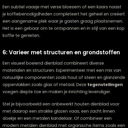
5: Een uitnodigende koffieplek
Verander je dienblad in een charmante koffiebar die 
verfraaiend als functioneel is. Schik een set elegante
espressokopjes, een compacte koffiekan of je favorie
kopje op het dienblad. Voeg eventueel een suikerstroo
en een melkkannetje toe voor een complete presentat
Selecteer serviesgoed dat qua vormgeving en kleurste
harmonieert met je interieur. In een landelijke setting 
ambachtelijke keramische bekers uitstekend, terwijl in
modern decor strakke porseleinen kopjes beter passe
Onthoud dat
gebruiksgemak
en schoonheid elkaar
versterken – het moet er niet alleen aantrekkelijk uitzie
maar ook prettig zijn in het gebruik.
Een subtiel vaasje met verse bloesem of een kaars na