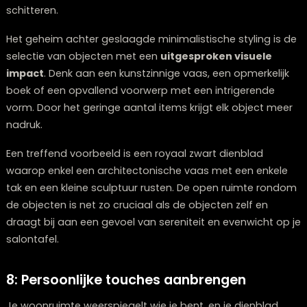
Door doelbewust met verschillende grondstoffen te
werken, ontwerp je een dienblad dat uitnodigt tot
aanraking en visueel interessant blijft, zelfs bij dagelijk
observatie.
Twijfelt u over welke meubels bij elkaar passen?
Onze stylisten denken graag met u mee.
Plan een stijlconsult
7: Minimalistische verfijning
Binnen de interieurvormgeving geldt veelal: minder is 