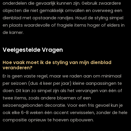
Zorg voor verschillende hoogtes en laat bewust lege
ruimte over. Kies items die qua kleur of materiaal met
elkaar harmoniëren en vermijd te veel kleine, losse
voorwerpen.
Kan ik kunstbloemen gebruiken in plaats van ec
planten?
Ja, hoogwaardige kunstbloemen kunnen een goed
alternatief zijn, vooral als je weinig tijd hebt voor
onderhoud of een donkere woonkamer hebt. Kies voo
realistische kunstbloemen en wissel ze af en toe om v
variatie. Mix ze eventueel met echte elementen zoals
takken of gedroogde bloemen voor een natuurlijker ef
Welke fouten moet ik vermijden bij het stylen va
mijn dienblad?