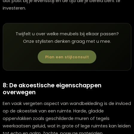
ruimte aanpakt.
7: Denk aan het onderhoudsgemak
Het praktische aspect van wandbekleding wordt vaak
het hoofd gezien, maar is cruciaal voor langdurige
tevredenheid. Sommige wandbekledingen vereisen
regelmatig onderhoud, terwijl andere vrijwel onderhoud
zijn. Overweeg hoe bereid je bent om tijd te investeren 
het onderhouden van je muren.
Voor ruimtes met veel verkeer of waar kinderen spelen,
afwasbaar vinylbehang
of verf met een afneembar
laag ideaal. Deze kunnen worden schoongemaakt zo
de afwerking te beschadigen. Textiele wandbekleding
stof verzamelen en regelmatig stofzuigen vereisen. H
panelen moeten mogelijk periodiek worden behandel