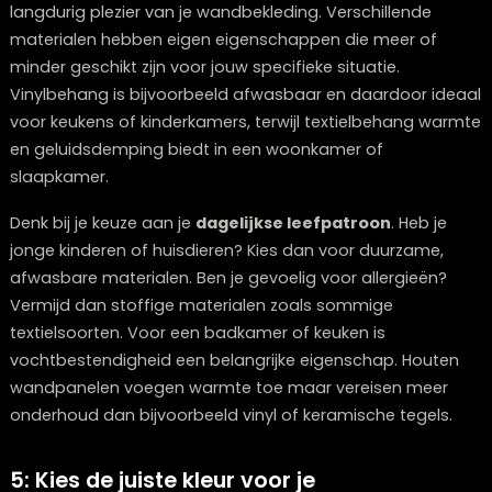
Karakter
Opvallende prints, fotobehang, behang 
toevoegen
reliëf
Kalmerende
Blauwe of groene tinten, subtiele texturen
sfeer
natuurlijke materialen
4: Welke materialen passen bij jouw
leefstijl?
De keuze voor het juiste materiaal is cruciaal voor
langdurig plezier van je wandbekleding. Verschillende
materialen hebben eigen eigenschappen die meer of
minder geschikt zijn voor jouw specifieke situatie.
Vinylbehang is bijvoorbeeld afwasbaar en daardoor i
voor keukens of kinderkamers, terwijl textielbehang w