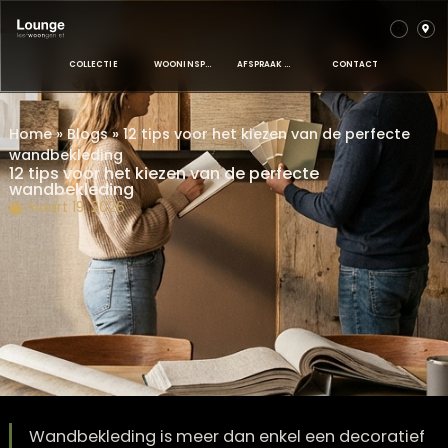
COLLECTIE
WOONINSPIRATIE
AFSPRAAK MAKEN
CONTACT
Home
»
Blogs
»
12 tips voor het kiezen van de perfect
wandbekleding
12 tips voor het kiezen van de perfecte
wandbekleding
maart 19, 2026