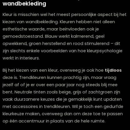
en geluidsdemping biedt in een woonkamer of
slaapkamer.
Denk bij je keuze aan je
dagelijkse leefpatroon
. Heb j
jonge kinderen of huisdieren? Kies dan voor duurzame
afwasbare materialen. Ben je gevoelig voor allergieën
Vermijd dan stoffige materialen zoals sommige
textielsoorten. Voor een badkamer of keuken is
vochtbestendigheid een belangrijke eigenschap. Hout
wandpanelen voegen warmte toe maar vereisen mee
onderhoud dan bijvoorbeeld vinyl of keramische tegel
5: Kies de juiste kleur voor je
wandbekleding
Kleur is misschien wel het meest persoonlijke aspect bi
kiezen van wandbekleding. Kleuren hebben niet alleen