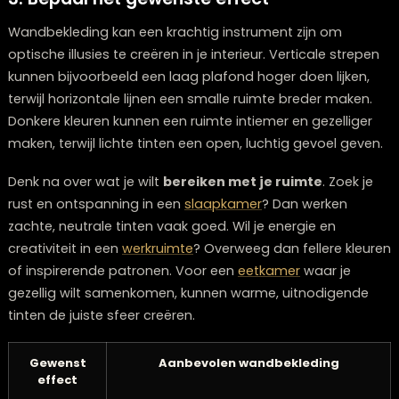
kunstlicht. Een kleur die er prachtig uitziet in een
zuidgerichte kamer met veel zonlicht, kan somber en v
overkomen in een noordgerichte ruimte. Test daarom a
stalen op verschillende momenten van de dag om te 
hoe ze reageren op wisselende lichtomstandigheden.
3: Bepaal het gewenste effect
Wandbekleding kan een krachtig instrument zijn om
optische illusies te creëren in je interieur. Verticale str
kunnen bijvoorbeeld een laag plafond hoger doen lijke
terwijl horizontale lijnen een smalle ruimte breder mak
Donkere kleuren kunnen een ruimte intiemer en gezelli
maken, terwijl lichte tinten een open, luchtig gevoel ge
Denk na over wat je wilt
bereiken met je ruimte
. Zoek