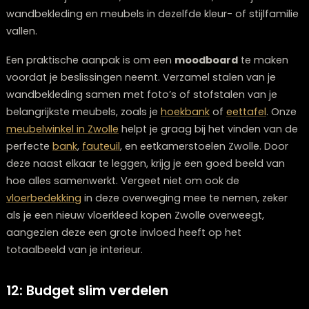
10: Maak een statement met accentwa
Een accentwand kan een ruimte transformeren zonde
je een hele kamer hoeft aan te pakken. Door één wand
bekleden met een opvallende kleur, patroon of materi
creëer je een visueel interessant focuspunt dat karakt
geeft aan je interieur.
Kies strategisch welke wand je als
accentmuur
wilt
gebruiken. Dit is vaak de wand die je als eerste ziet bij
binnenkomst, de wand achter een centraal meubel zo
een bed of bank, of een natuurlijk afgebakende ruimt
zoals een nis of schouw. Een accentwand werkt het b
wanneer de rest van de ruimte in rustigere, neutrale ti
is gehouden, zodat er een goede balans ontstaat tus
statement en rust.