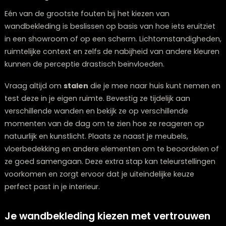
meubelwinkel in Zwolle
helpt je graag bij het vinden va
perfecte
bank
,
fauteuil
, en eetkamerstoelen Zwolle. D
deze naast elkaar te leggen, krijg je een goed beeld v
hoe alles samenwerkt. Vergeet niet om ook de
vloerbedekking
in deze overweging mee te nemen, zek
als je een nieuw vloerkleed kopen Zwolle overweegt,
aangezien deze een grote invloed heeft op het
totaalbeeld van je interieur.
12: Budget slim verdelen
Het budget voor wandbekleding kan sterk variëren, va
voordelige verfopties tot exclusieve handgemaakte
wandpanelen. Een slimme benadering is om te invest
in kwaliteit waar het echt zichtbaar is of waar het bijd
aan de duurzaamheid en onderhoudsvriendelijkheid o