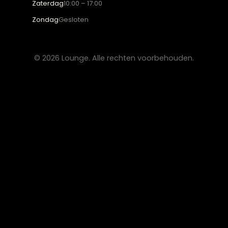
Meubels met karakter, gemaakt van eerlijke
materialen en met de hand afgewerkt, voor
een huis dat aanvoelt als thuis.
ADVIES
2D Ontwerp
3D Ontwerp
Personal Shopping
3D Configurator
BESTSELLERS
Collectie
Hoekbanken