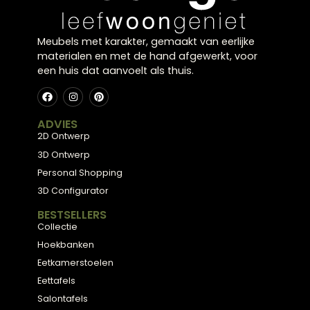
houden met praktische aspecten zoals lichtinval, akoe
en onderhoud, evenals esthetische elementen zoals kl
textuur en patroon, kun je een weloverwogen keuze m
die je jarenlang plezier geeft.
Neem de tijd om verschillende opties te verkennen en 
testen voordat je een beslissing neemt. Wandbekledi
vormt letterlijk de achtergrond van je dagelijks leven –
is het waard om er goed over na te denken. En vergee
niet: bij twijfel staan de specialisten van Lounge Zwolle
jouw
woonwinkel Zwolle
, altijd klaar om je persoonlijk 
en begeleiding te bieden bij het maken van de perfec
keuze voor jouw interieur.
Klaar voor uw
eigen
balans?
Kom langs in onze showroom in Zwolle en laat u