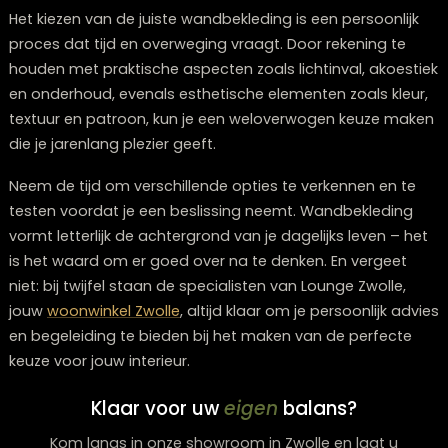
lange termijn.
Overweeg om je budget strategisch te verdelen door 
investeren in accentmuren
met hoogwaardige
materialen, terwijl je voor minder prominente wanden 
voor eenvoudigere oplossingen. Vergeet niet de
installatiekosten mee te nemen in je budget – sommi
wandbekledingen zijn eenvoudig zelf aan te brengen, te
andere professionele installatie vereisen. Door vooraf
goed te plannen en prioriteiten te stellen, krijg je het b
resultaat binnen je beschikbare middelen.
13: Vraag om stalen en test vooraf
Eén van de grootste fouten bij het kiezen van
wandbekleding is beslissen op basis van hoe iets eruit
in een showroom of op een scherm. Lichtomstandigh