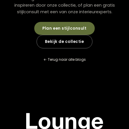
ruimtelijke context en zelfs de nabijheid van andere kl
kunnen de perceptie drastisch beïnvloeden.
Vraag altijd om
stalen
die je mee naar huis kunt nem
test deze in je eigen ruimte. Bevestig ze tijdelijk aan
verschillende wanden en bekijk ze op verschillende
momenten van de dag om te zien hoe ze reageren o
natuurlijk en kunstlicht. Plaats ze naast je meubels,
vloerbedekking en andere elementen om te beoordele
ze goed samengaan. Deze extra stap kan teleurstelli
voorkomen en zorgt ervoor dat je uiteindelijke keuze
perfect past in je interieur.
Je wandbekleding kiezen met vertrouw
Het kiezen van de juiste wandbekleding is een persoonl
proces dat tijd en overweging vraagt. Door rekening t