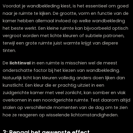
juiste achtergrond. Dat is waarom het zo belangrijk is
niet overhaast te werk te gaan en alle aspecten goed
overwegen voordat je een beslissing neemt.
2: Ken je ruimte en lichtinval
Voordat je wandbekleding kiest, is het essentieel om
naar je ruimte te kijken. De grootte, vorm en functie v
kamer hebben allemaal invloed op welke wandbekled
het beste werkt. Een kleine ruimte kan bijvoorbeeld op
vergroot worden met lichte kleuren of subtiele patron
terwijl een grote ruimte juist warmte krijgt van diepere
tinten.
De
lichtinval
in een ruimte is misschien wel de meest
onderschatte factor bij het kiezen van wandbekleding
Natuurlijk licht kan kleuren volledig anders doen lijken 