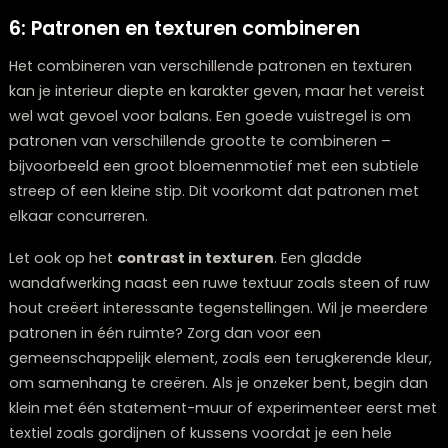
esthetische waarde, maar beïnvloeden ook je
gemoedstoestand. Blauw werkt kalmerend, geel
opwekkend, groen herstellend en rood stimulerend – d
zijn slechts enkele voorbeelden van hoe kleurpsycholo
werkt in interieurs.
Bij het kiezen van een kleur, overweeg je ook hoe
tijdl
deze is. Trendkleuren kunnen prachtig zijn, maar vraag
jezelf af of je er over een paar jaar nog steeds blij me
bent. Neutrale tinten zoals beige, grijs of zachtgroen zi
vaak duurzamere keuzes die je gemakkelijk kunt upda
met accessoires in trendkleuren. Wil je toch een gedur
kleurkeuze maken, overweeg dan om deze toe te pas
op één accentmuur in plaats van de hele ruimte.
6: Patronen en texturen combineren