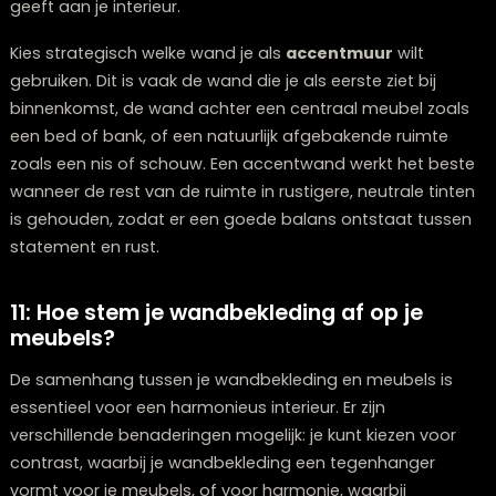
9: Houd rekening met duurzaamheid
Bij het kiezen van wandbekleding speelt duurzaamhei
voor steeds meer mensen een belangrijke rol. Er zijn
tegenwoordig vele eco-vriendelijke opties beschikbaar
van behang gemaakt van gerecycled papier tot natuur
materialen zoals kurk, linnen of zelfs algen-gebaseerd
verven.
Let op
certificeringen
zoals FSC voor hout of OEKO-
voor textiel, die garanderen dat de materialen op
verantwoorde wijze zijn geproduceerd. Kies waar mogel
voor producten met lage VOC-emissies (vluchtige
organische stoffen) om de luchtkwaliteit in huis te
verbeteren. Duurzame wandbekleding is niet alleen be
voor het milieu, maar vaak ook voor je gezondheid, 
het minder schadelijke chemicaliën bevat.