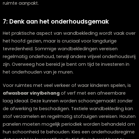
Het combineren van verschillende patronen en textur
kan je interieur diepte en karakter geven, maar het ver
wel wat gevoel voor balans. Een goede vuistregel is 
patronen van verschillende grootte te combineren –
bijvoorbeeld een groot bloemenmotief met een subti
streep of een kleine stip. Dit voorkomt dat patronen 
elkaar concurreren.
Let ook op het
contrast in texturen
. Een gladde
wandafwerking naast een ruwe textuur zoals steen of
hout creëert interessante tegenstellingen. Wil je meer
patronen in één ruimte? Zorg dan voor een
gemeenschappelijk element, zoals een terugkerende kl
om samenhang te creëren. Als je onzeker bent, begin
klein met één statement-muur of experimenteer eers
textiel zoals gordijnen of kussens voordat je een hele