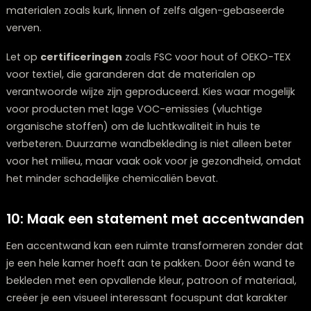
op de akoestiek van een ruimte. Harde, gladde
oppervlakken zoals geschilderde muren of tegels
weerkaatsen geluid, wat in grote of lege ruimtes kan l
tot echo en galm. Zachte, poreuze materialen
daarentegen absorberen geluid en kunnen een ruimte
akoestisch aangenamer maken.
Als je last hebt van geluidsoverlast of een ruimte hebt
akoestisch uitdagend is, overweeg dan
geluidsabsorberende wandbekledingen
zoals kurk,
textiel of speciaal akoestisch behang. Deze materialen
ideaal voor thuiskantoren, mediakamers of ruimtes w
muziek wordt gespeeld. Ook in appartementen kunne
helpen om geluid van buren te dempen, wat bijdraag
een rustiger leefomgeving.