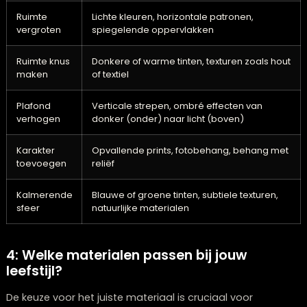
rust en ontspanning in een
slaapkamer
? Dan werken
zachte, neutrale tinten vaak goed. Wil je energie en
creativiteit in een
werkruimte
? Overweeg dan fellere kl
of inspirerende patronen. Voor een
eetkamer
waar je
gezellig wilt samenkomen, kunnen warme, uitnodigen
tinten de juiste sfeer creëren.
Gewenst
Aanbevolen wandbekleding
effect
Ruimte
Lichte kleuren, horizontale patronen,
vergroten
spiegelende oppervlakken
Ruimte knus
Donkere of warme tinten, texturen zoals 
maken
of textiel
Plafond
Verticale strepen, ombré effecten van
verhogen
donker (onder) naar licht (boven)