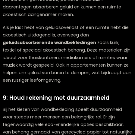
hun schoonheid te behouden. Kies een onderhoudsre
dat past bij je levensstijl en de tijd die je bereid bent te
investeren.
Twijfelt u over welke meubels bij elkaar passen?
Onze stylisten denken graag met u mee.
Plan een stijlconsult
8: De akoestische eigenschappen
overwegen
Een vaak vergeten aspect van wandbekleding is de in