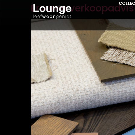
COLLEC
Ervaren verkoopadvis