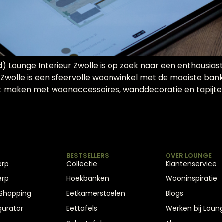
) Lounge Interieur Zwolle is op zoek naar een enthousias
olle is een sfeervolle woonwinkel met de mooiste banken, 
et maken met woonaccessoires, wanddecoratie en tapijten
BESTSELLERS
OVER LOUNGE
erp
Collectie
Klantenservice
erp
Hoekbanken
Wooninspiratie
 Shopping
Eetkamerstoelen
Blogs
gurator
Eettafels
Werken bij Loun