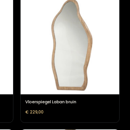
Vloerlamp Medina goud
€
147,95