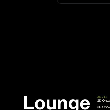
Hanglamp Riccio Anti
€
237,95