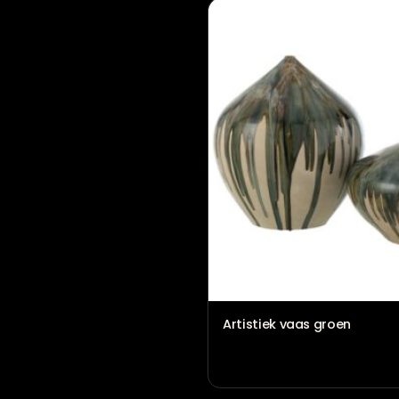
Vloerlamp Messina Gr
€
249,95