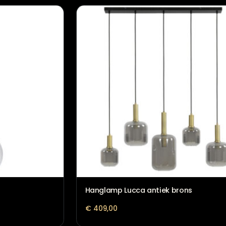
Barkruk Luka Taupe
€
219,00