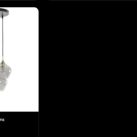
Hanglamp Lucca antiek br
€
409,00