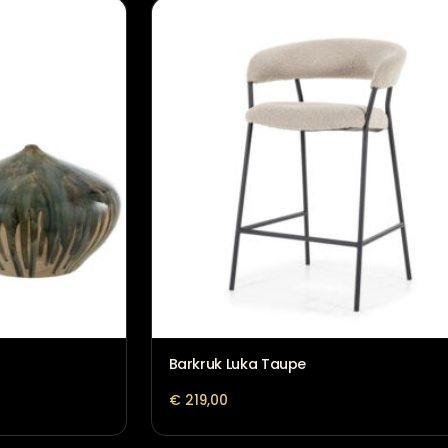
ijs
Vloerlamp Sulmona zwart
€
164,95