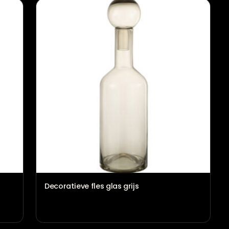
Vloerspiegel Laban bruin
€
229,00