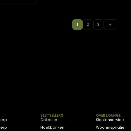
ek Brons
1
2
3