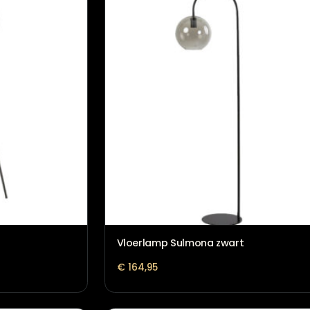
Vloerkleed Rens Naturel
€
169,00