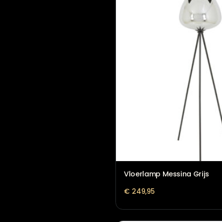
Vitrinekast Denver
€
1.349,00